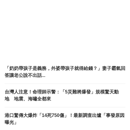
「奶奶帶孩子是義務，外婆帶孩子就得給錢？」妻子霸氣回
答讓老公說不出話...
台灣人注意！命理師示警：「5災難將爆發」規模驚天動
地 地震、海嘯全都來
港口驚傳大爆炸「14死750傷」！最新調查出爐「事發原因
曝光」