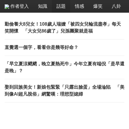
作者登入
知識
話題
情感
爆笑
八卦
勤儉養大8兒女！108歲人瑞嬤「被四女兒輪流盡孝」每天
笑開懷 「大女兒86歲了」兒孫團聚就是福
直覺選一個字，看看你是幾等好命？
「早立夏涼颼颼，晚立夏熱死牛」今年立夏有端倪「是早還
是晚」？
娶到回族美女！新娘包緊緊「只露出臉蛋」全場淪陷 「美
到像AI超凡脫俗」網驚嘆：理想型媳婦