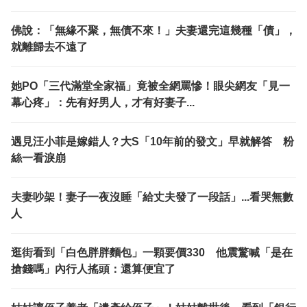
佛說：「無緣不聚，無債不來！」夫妻還完這幾種「債」，
就離歸去不遠了
她PO「三代滿堂全家福」竟被全網罵慘！眼尖網友「見一
幕心疼」：先有好男人，才有好妻子...
遇見汪小菲是嫁錯人？大S「10年前的發文」早就解答 粉
絲一看淚崩
夫妻吵架！妻子一夜沒睡「給丈夫發了一段話」...看哭無數
人
逛街看到「白色胖胖麵包」一顆要價330 他震驚喊「是在
搶錢嗎」內行人搖頭：還算便宜了