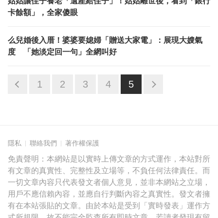
姑姑讓侄子養老「遺產給侄子」！姑姑離世後，看到「銀行
卡餘額」，全家傻眼
么兒婚後入厝！婆婆要媳婦「贈送大家電」：展現大嫂氣
度 「她淡定回一句」全網叫好
1
2
3
4
5
隱私
聯絡我們
著作權保護
免責聲明：本網站是以實時上傳文章的方式運作，本站對所
有文章的真實性、完整性及立場等，不負任何法律責任。而
一切文章內容只代表發文者個人意見，並非本網站之立場，
用戶不應信賴內容，並應自行判斷內容之真實性。發文者擁
有在本站張貼的文章。由於本站是受到「實時發表」運作方
式所規限，故不能完全監查所有即時文章，若讀者發現有留