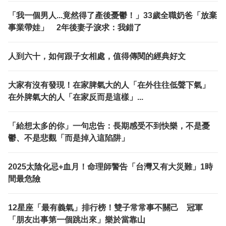
「我一個男人...竟然得了產後憂鬱！」33歲全職奶爸「放棄
事業帶娃」 2年後妻子淚求：我錯了
人到六十，如何跟子女相處，值得傳閱的經典好文
大家有沒有發現！在家脾氣大的人「在外往往低聲下氣」
在外脾氣大的人「在家反而是這樣」...
「給想太多的你」一句忠告：長期感受不到快樂，不是憂
鬱、不是悲觀「而是掉入這陷阱」
2025太陰化忌+血月！命理師警告「台灣又有大災難」1時
間最危險
12星座「最有義氣」排行榜！雙子常常事不關己 冠軍
「朋友出事第一個跳出來」樂於當靠山