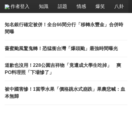
作者登入
知識
話題
情感
爆笑
八卦
知名銀行確定被併！全台66間分行「移轉永豐金」合併時
間曝
薔蜜颱風驚鬼轉！恐猛衝台灣「爆頭颱」最強時間曝光
道歉也沒用！228公園吉祥物「竟遭成大學生吃掉」 爽
PO料理照「下場慘了」
被中國害慘！1當季水果「價格跳水式崩跌」果農悲喊：血
本無歸