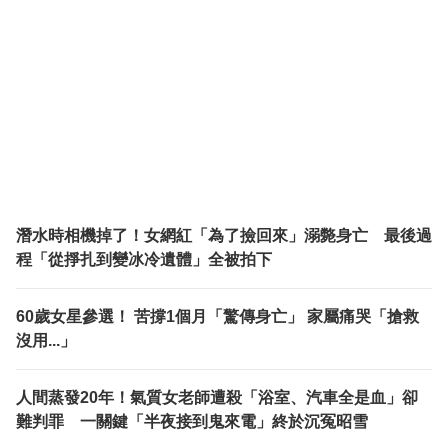
潛水時相機掉了！女網紅「為了撿回來」溺斃身亡 最後過
程「從掙扎到變冰冷遺體」全被拍下
60歲女星參選！ 苦撐1個月「驚傳身亡」 家屬痛哭「搶救
沒用...」
人間蒸發20年！氣質女老師遭殺「浴室、汽車全是血」卻
難判罪 一關鍵「半夜接到鬼來電」終於沉冤昭雪