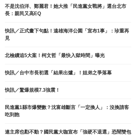
不是沈伯洋、鄭麗君！她大推「民進黨女戰將」選台北市
長：親民又高EQ
快訊／正式畫下句點！遠雄海洋公園「宣布1事」：珍重再
見
北檢續追5大案！柯文哲「最快入獄時間」曝光
快訊／台中市長初選「結果出爐」！姐弟之爭落幕
快訊／驚爆規模7.3強震！
民進黨1縣市爆變數？沈富雄斷言「一定換人」：沒換請客
吃到飽
連主席也勸不動？國民黨大咖宣布「強硬不退選」恐鬧雙包