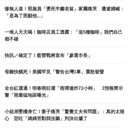
慘無人道！照服員「燙死半癱老翁」家屬痛哭 遭逮捕喊：
「是為了照顧他...」
一堆人天天喝！咖啡店員工透露：「這5種咖啡」我們自己
都不碰
快訊／確定了！藍營戰將宣布「參選市長」
母雞快餓死！美國罕見「警告台灣1事」震怒發聲
全台紅通通！明春雨狂灌「雨彈連炸72小時」 3預報齊示
警「雨最猛地區曝光」
小姐弟墜樓身亡！妻子痛哭「驚覺丈夫有問題」：真的太狠
心 悲吐「媽媽苦勸我沒聽」判決出爐了