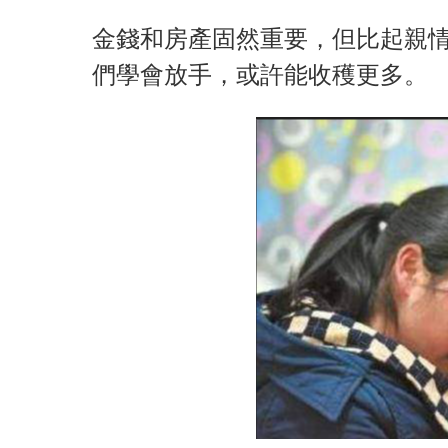
金錢和房產固然重要，但比起親
們學會放手，或許能收穫更多。