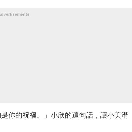
Advertisements
的是你的祝福。」小欣的這句話，讓小美潸