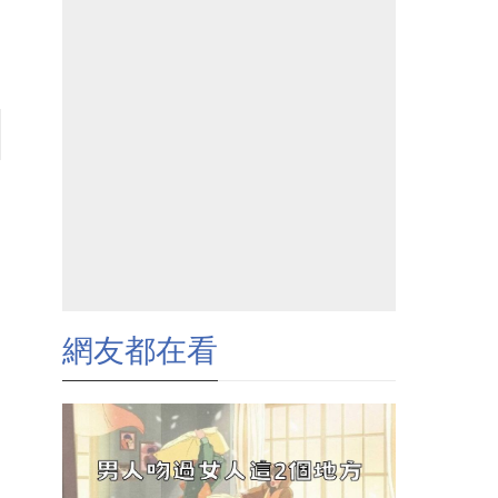
網友都在看