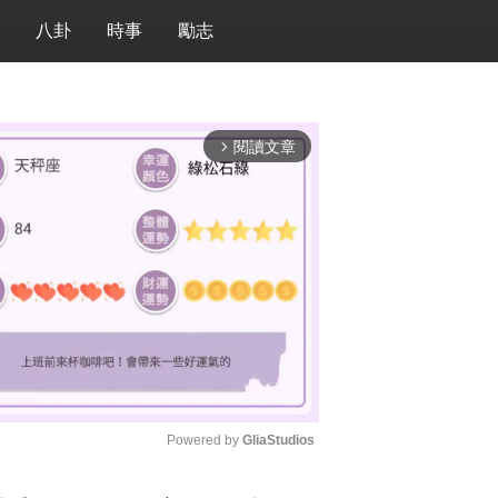
八卦
時事
勵志
閱讀文章
arrow_forward_ios
Powered by 
GliaStudios