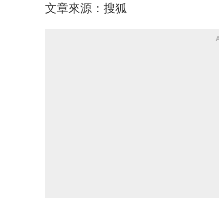
文章來源：
搜狐