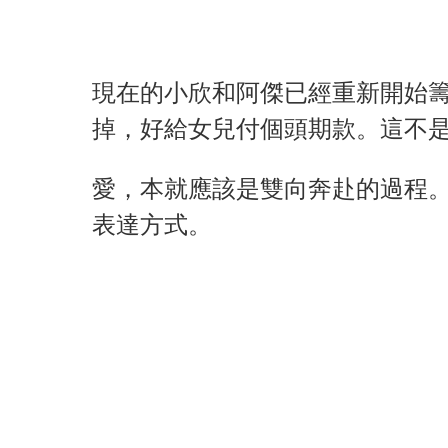
現在的小欣和阿傑已經重新開始
掉，好給女兒付個頭期款。這不
愛，本就應該是雙向奔赴的過程
表達方式。