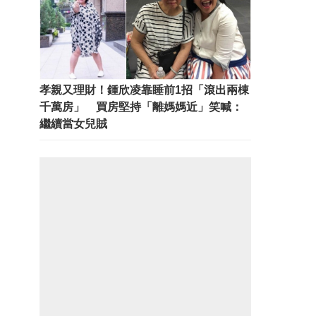
孝親又理財！鍾欣凌靠睡前1招「滾出兩棟
千萬房」 買房堅持「離媽媽近」笑喊：
繼續當女兒賊