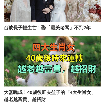
台玻長子輕生亡！娶「最美老闆」不到2年
大器晚成！40歲後旺夫益子的「4大生肖女」
越老越富貴、越招財