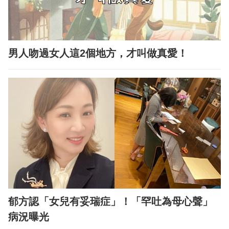
男人吻過女人這2個地方，才叫做真愛！
郁方認「女兒有妥瑞症」！「罕吐為母心聲」
病況曝光