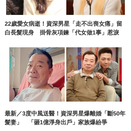
22歲愛女病逝！資深男星「走不出喪女痛」留
白長髮現身 掛骨灰項鍊「代女做1事」惹淚
最新／3度中風送醫！資深男星爆離婚「斷50年
髮妻」 「砸1億淨身出戶」家族爆紛爭