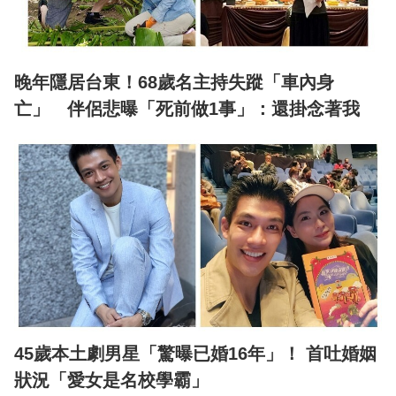
晚年隱居台東！68歲名主持失蹤「車內身
亡」 伴侶悲曝「死前做1事」：還掛念著我
45歲本土劇男星「驚曝已婚16年」！ 首吐婚姻
狀況「愛女是名校學霸」