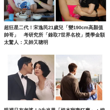
超狂星二代！宋逸民21歲兒「變190cm高顏值
帥哥」 考研究所「錄取7世界名校」獎學金額
太驚人：又帥又聰明