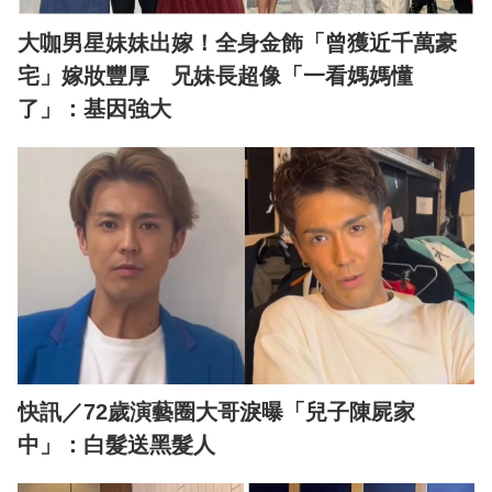
大咖男星妹妹出嫁！全身金飾「曾獲近千萬豪
宅」嫁妝豐厚 兄妹長超像「一看媽媽懂
了」：基因強大
快訊／72歲演藝圈大哥淚曝「兒子陳屍家
中」：白髮送黑髮人