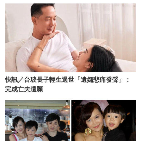
快訊／台玻長子輕生過世「遺孀悲痛發聲」：
完成亡夫遺願