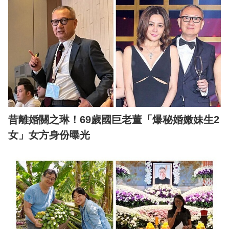
昔離婚關之琳！69歲國巨老董「爆秘婚嫩妹生2
女」女方身份曝光