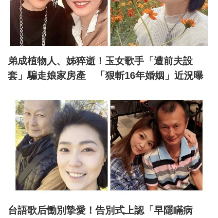
弟成植物人、姊猝逝！玉女歌手「遭前夫設
套」騙走娘家房產 「狠斬16年婚姻」近況曝
台語歌后慟別摯愛！告別式上認「早隱瞞病