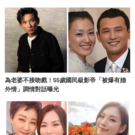
為老婆不接吻戲！55歲國民級影帝「被爆有婚
外情」調情對話曝光