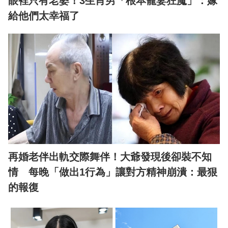
眼裡只有老婆！3生肖男「根本寵妻狂魔」：嫁
給他們太幸福了
再婚老伴出軌交際舞伴！大爺發現後卻裝不知
情 每晚「做出1行為」讓對方精神崩潰：最狠
的報復