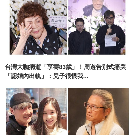
台灣大咖病逝「享壽83歲」！周遊告別式痛哭
「認婚內出軌」：兒子很恨我...