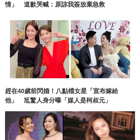
情」 道歉哭喊：原諒我簽放棄急救
趕在40歲前閃婚！八點檔女星「宣布嫁給
他」 尪驚人身分曝「媒人是柯叔元」