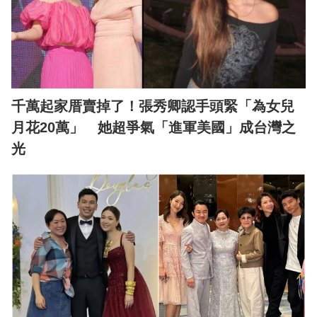
千萬起家厝賣掉了！張秀卿認手頭緊「為女兒
月花20萬」 她超爭氣「進軍美國」成台灣之
光