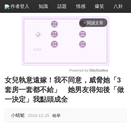
作者登入
知識
話題
情感
爆笑
八卦
閱讀文章
arrow_forward_ios
Powered by 
GliaStudios
女兒執意遠嫁！我不同意，威脅她「3
M
套房一套都不給」 她男友得知後「做
u
t
一決定」我點頭成全
e
小蜻蜓
2024-12-25
檢舉