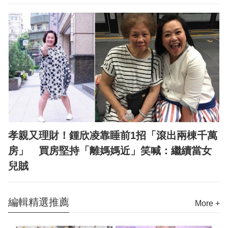
孝親又理財！鍾欣凌靠睡前1招「滾出兩棟千萬
房」 買房堅持「離媽媽近」笑喊：繼續當女
兒賊
編輯精選推薦
More +