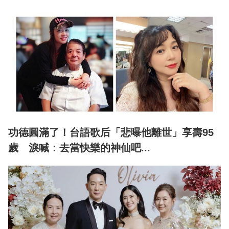
功德圓滿了！台語歌后「悲曝他離世」享壽95
歲 淚喊：去當快樂的神仙吧...