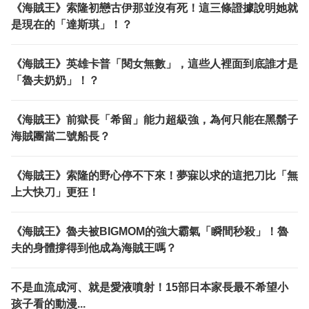
《海賊王》索隆初戀古伊那並沒有死！這三條證據說明她就
是現在的「達斯琪」！？
《海賊王》英雄卡普「閱女無數」，這些人裡面到底誰才是
「魯夫奶奶」！？
《海賊王》前獄長「希留」能力超級強，為何只能在黑鬍子
海賊團當二號船長？
《海賊王》索隆的野心停不下來！夢寐以求的這把刀比「無
上大快刀」更狂！
《海賊王》魯夫被BIGMOM的強大霸氣「瞬間秒殺」！魯
夫的身體撐得到他成為海賊王嗎？
不是血流成河、就是愛液噴射！15部日本家長最不希望小
孩子看的動漫...