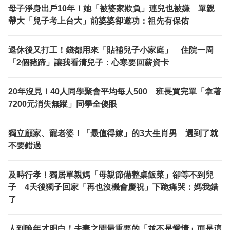
母子淨身出戶10年！她「被婆家欺負」連兒也被嫌 單親
帶大「兒子考上台大」前婆婆卻邀功：祖先有保佑
退休後又打工！錢都用來「貼補兒子小家庭」 住院一周
「2個豬蹄」讓我看清兒子：心寒要回薪資卡
20年沒見！40人同學聚會平均每人500 班長買完單「拿著
7200元消失無蹤」同學全傻眼
獨立顧家、寵老婆！「最值得嫁」的3大生肖男 遇到了就
不要錯過
及時行孝！獨居單親媽「母親節備整桌飯菜」卻等不到兒
子 4天後獨子回家「再也沒機會慶祝」下跪痛哭：媽我錯
了
人到晚年才明白！夫妻之間最重要的「並不是愛情」而是這