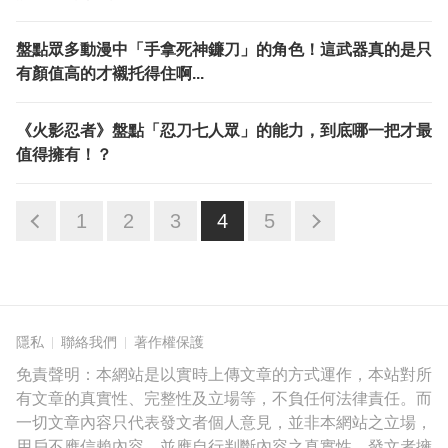
盤點眾多動漫中「手拿死神鐮刀」的角色！這武器真的是只
有顏值高的才襯托得住啊...
《火影忍者》盤點「忍刀七人眾」的能力，到底哪一把才最
值得擁有！？
1
2
3
4
5
隱私
聯絡我們
著作權保護
免責聲明：本網站是以實時上傳文章的方式運作，本站對所
有文章的真實性、完整性及立場等，不負任何法律責任。而
一切文章內容只代表發文者個人意見，並非本網站之立場，
用戶不應信賴內容，並應自行判斷內容之真實性。發文者擁