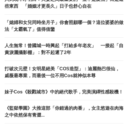
些東西 「婚姻才更長久」日子也舒心自在
「媳婦和女兒同時坐月子」你會照顧哪一個？這位婆婆的做
法「太霸氣了」值得借鑒
人生無常！曾國城一時興起「打給多年老友」 一接起「自
責淚灑攝影棚」：對不起遲了2年
打破次元壁！女明星絕美「COS造型」：迪麗熱巴很仙，
戚薇最專業，而最後一位不用Cos就神似本尊
妹子Cos《殺戮城市》中的絕代歌手，完美演繹性感殺機！
《監獄學園》大推這部「你錯過的肉番」，女主悠遊在肉海
之中依然保有青澀...