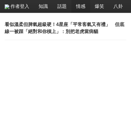
作者登入
知識
話題
情感
爆笑
八卦
看似溫柔但脾氣超級硬！4星座「平常客氣又有禮」 但底
線一被踩「絕對和你槓上」：別把老虎當病貓