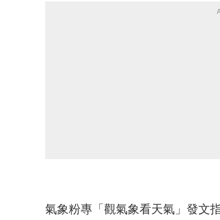
氣象粉專「觀氣象看天氣」發文