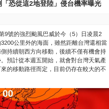
M
測「恐從這2地登陸」侵台機率曝光
u
t
e
第9號的強烈颱風巴威於今（5）日凌晨2
3200公里外的海面，雖然距離台灣還相當
南側持續朝西方向移動，後續不僅有機會持
勢。預計從本週五開始，就會對台灣天氣產
下來的移動路徑而定，目前仍存在較大的不