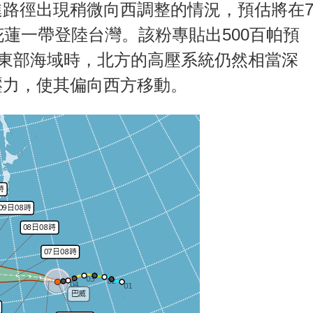
路徑出現稍微向西調整的情況，預估將在
花蓮一帶登陸台灣。該粉專貼出500百帕預
達東部海域時，北方的高壓系統仍然相當深
壓力，使其偏向西方移動。