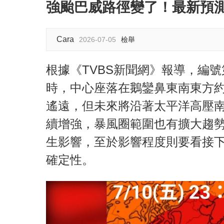
強颱巴威路徑變了！最新預
Cara
2026-07-05
檢舉
根據《TVBS新聞網》報導，編號
時，中心座落在鵝鑾鼻東南東方約
遙遠，但未來將沿著太平洋高壓
續增強，暴風圈範圍也有擴大趨
生影響，至於影響程度則要看接
確定性。