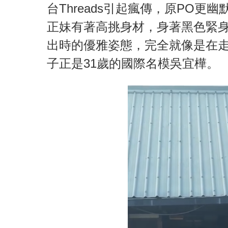
台Threads引起瘋傳，原PO
正妹有著高挑身材，身著黑色緊
出時的優雅姿態，完全就像是在
子正是31歲的國際名模吳宜樺。