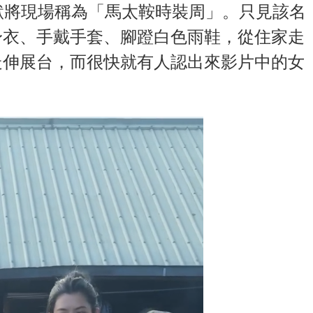
更幽默將現場稱為「馬太鞍時裝周」。只見該名
身衣、手戴手套、腳蹬白色雨鞋，從住家走
走伸展台，而很快就有人認出來影片中的女