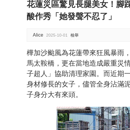
花蓮災區驚見長腿美女！腳
酸作秀「她發聲不忍了」
Alice
2025-10-01
檢舉
樺加沙颱風為花蓮帶來狂風暴雨
馬太鞍橋，更在當地造成嚴重災
子超人」協助清理家園。而近期
身材修長的女子，儘管全身沾滿
子身分大有來頭。