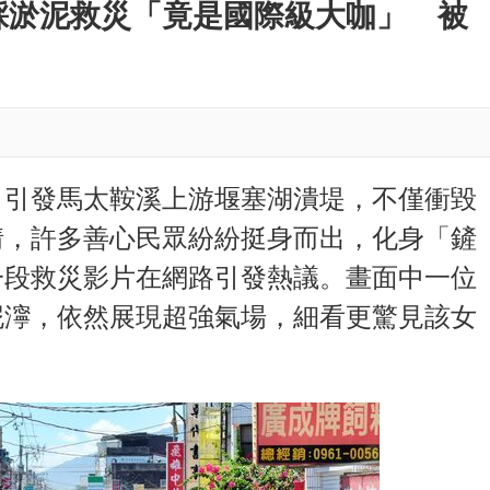
M
踩淤泥救災「竟是國際級大咖」 被
u
t
e
，引發馬太鞍溪上游堰塞湖潰堤，不僅衝毀
情，許多善心民眾紛紛挺身而出，化身「鏟
一段救災影片在網路引發熱議。畫面中一位
泥濘，依然展現超強氣場，細看更驚見該女