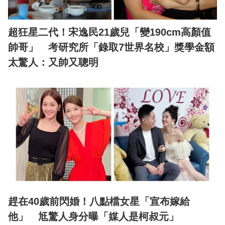
超狂星二代！宋逸民21歲兒「變190cm高顏值
帥哥」 考研究所「錄取7世界名校」獎學金額
太驚人：又帥又聰明
趕在40歲前閃婚！八點檔女星「宣布嫁給
他」 尪驚人身分曝「媒人是柯叔元」