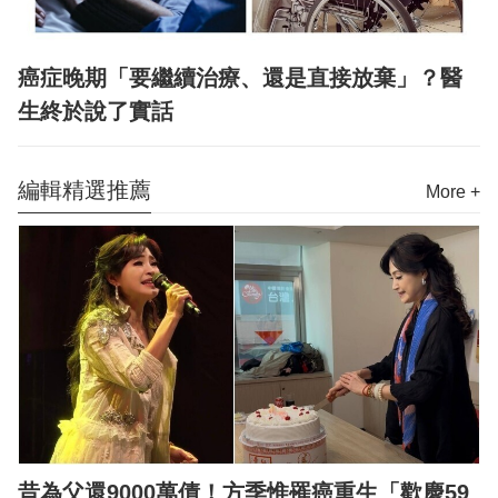
癌症晚期「要繼續治療、還是直接放棄」？醫
生終於說了實話
編輯精選推薦
More +
昔為父還9000萬債！方季惟罹癌重生「歡慶59