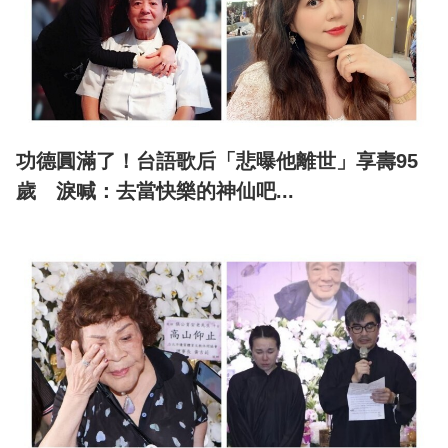
功德圓滿了！台語歌后「悲曝他離世」享壽95
歲 淚喊：去當快樂的神仙吧...