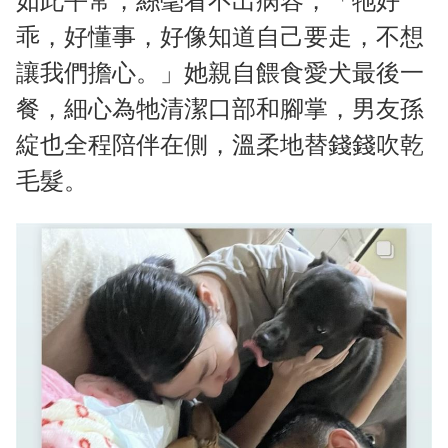
如此平常，絲毫看不出病容，「牠好
乖，好懂事，好像知道自己要走，不想
讓我們擔心。」她親自餵食愛犬最後一
餐，細心為牠清潔口部和腳掌，男友孫
綻也全程陪伴在側，溫柔地替錢錢吹乾
毛髮。