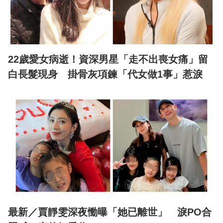
22歲愛女病逝！資深男星「走不出喪女痛」留
白長髮現身 掛骨灰項鍊「代女做1事」惹淚
最新／賈靜雯深夜慟曝「她已離世」 淚PO合