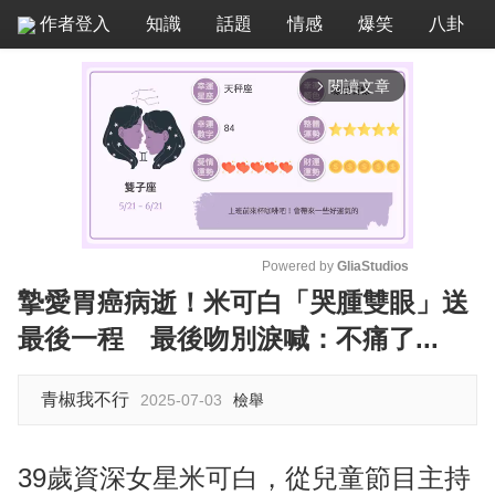
作者登入
知識
話題
情感
爆笑
八卦
閱讀文章
arrow_forward_ios
Powered by 
GliaStudios
摯愛胃癌病逝！米可白「哭腫雙眼」送
M
最後一程 最後吻別淚喊：不痛了...
u
t
e
青椒我不行
2025-07-03
檢舉
39歲資深女星米可白，從兒童節目主持