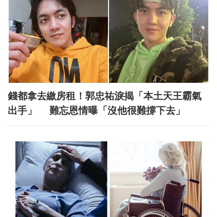
錢都拿去繳房租！郭忠祐淚揭「本土天王霸氣
出手」 難忘恩情曝「沒他很難撐下去」