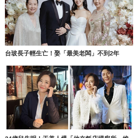
台玻長子輕生亡！娶「最美老闆」不到2年