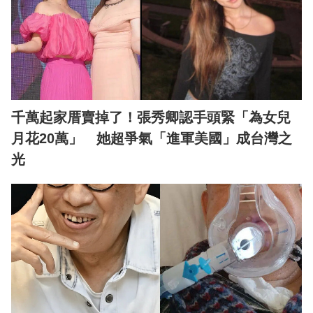
千萬起家厝賣掉了！張秀卿認手頭緊「為女兒
月花20萬」 她超爭氣「進軍美國」成台灣之
光