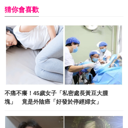
猜你會喜歡
不痛不癢！45歲女子「私密處長黃豆大腫
塊」 竟是外陰癌「好發於停經婦女」