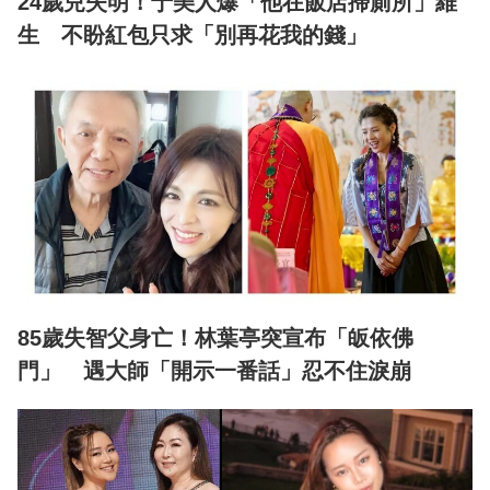
24歲兒失明！于美人爆「他在飯店掃廁所」維
生 不盼紅包只求「別再花我的錢」
85歲失智父身亡！林葉亭突宣布「皈依佛
門」 遇大師「開示一番話」忍不住淚崩