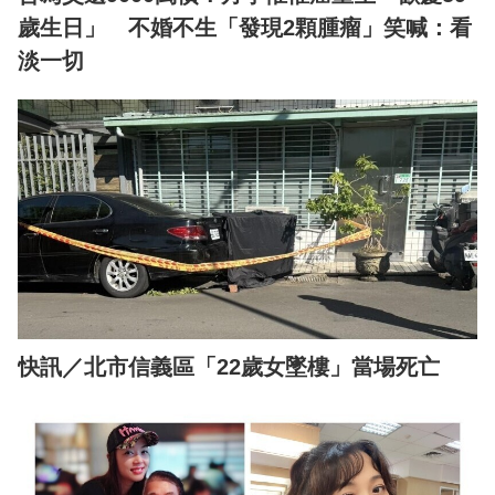
歲生日」 不婚不生「發現2顆腫瘤」笑喊：看
淡一切
快訊／北市信義區「22歲女墜樓」當場死亡