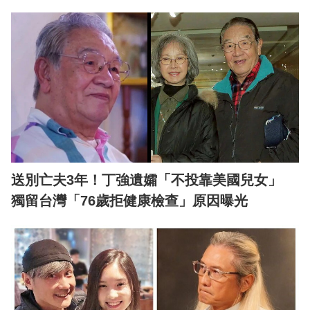
送別亡夫3年！丁強遺孀「不投靠美國兒女」
獨留台灣「76歲拒健康檢查」原因曝光