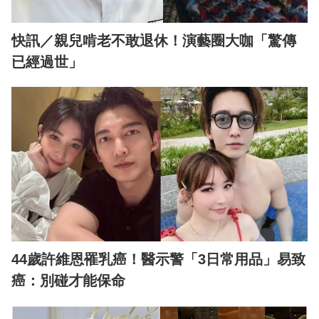
快訊／親兒啃老不敢退休！演藝圈大咖「驚傳
已經過世」
44歲許維恩罹乳癌！醫示警「3日常用品」易致
癌：別碰才能保命