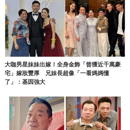
大咖男星妹妹出嫁！全身金飾「曾獲近千萬豪
宅」嫁妝豐厚 兄妹長超像「一看媽媽懂
了」：基因強大