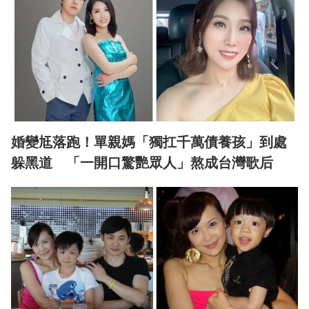
婚變尪落跑！單親媽「獨扛千萬債養孩」到處
躲黑道 「一開口驚艷眾人」熬成台灣歌后