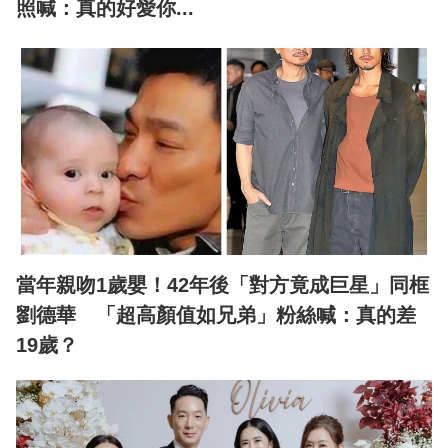
照喊：真的好愛你...
當年親吻1歲嬰！42年後「對方竟成巨星」同框
劉德華 「超高顏值如兄弟」粉絲喊：真的差
19歲？