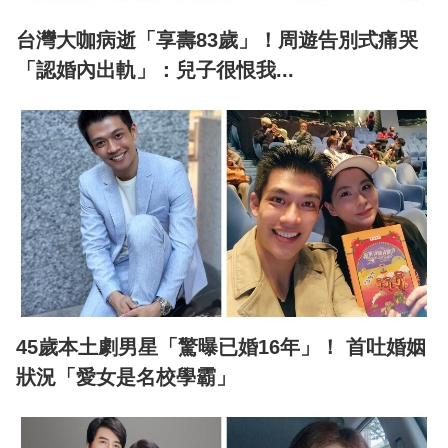
台灣大咖病逝「享壽83歲」！周遊告別式痛哭
「認婚內出軌」：兒子很恨我...
45歲本土劇男星「驚曝已婚16年」！ 首吐婚姻
狀況「愛女是名校學霸」