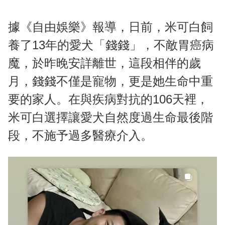
據《自由娛樂》報導，日前，米可白飼
養了13年的愛犬「錢錢」，不敵胃癌病
魔，於昨晚安詳離世，這段相伴的歲
月，錢錢不僅是寵物，更是她生命中重
要的家人。在與疾病對抗的106天裡，
米可白選擇讓愛犬自然度過生命最後階
段，不施予過多醫療介入。