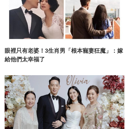
眼裡只有老婆！3生肖男「根本寵妻狂魔」：嫁
給他們太幸福了