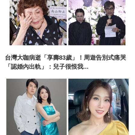
台灣大咖病逝「享壽83歲」！周遊告別式痛哭
「認婚內出軌」：兒子很恨我...