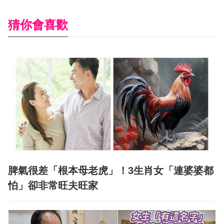
猜你會喜歡
脾氣很差「根本母老虎」！3生肖女「連婆婆都
怕」卻非常旺夫旺家