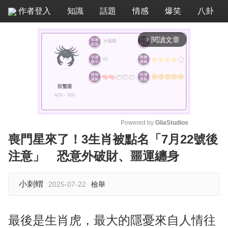
作者登入
知識
話題
情感
爆笑
八卦
閱讀文章
arrow_forward_ios
Powered by 
GliaStudios
喪門星來了！3生肖被點名「7月22號後
M
注意」 恐意外破財、噩運纏身
u
t
e
小刺蝟
2025-07-22
檢舉
最後是生肖虎，最大的隱憂來自人情往