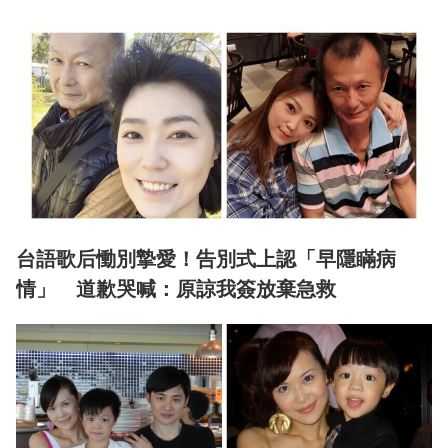
台語歌后慟別摯愛！告別式上認「早隱瞞病
情」 道歉哭喊：原諒我簽放棄急救