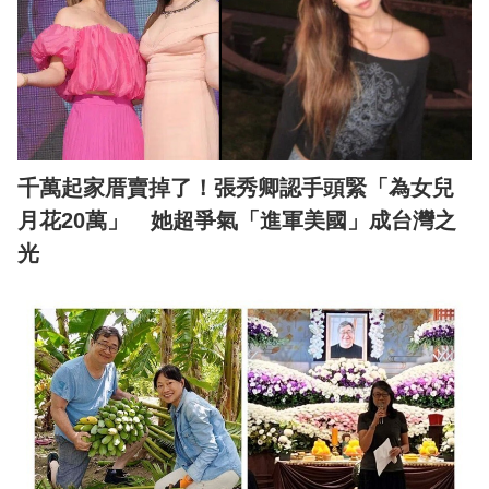
千萬起家厝賣掉了！張秀卿認手頭緊「為女兒
月花20萬」 她超爭氣「進軍美國」成台灣之
光