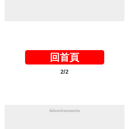
回首頁
2/2
Advertisements