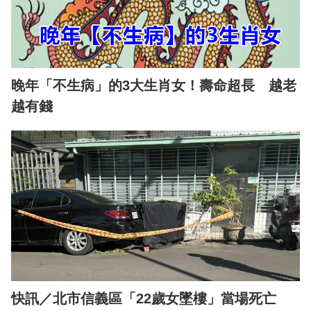
晚年「不生病」的3大生肖女！壽命超長 越老
越有錢
快訊／北市信義區「22歲女墜樓」當場死亡