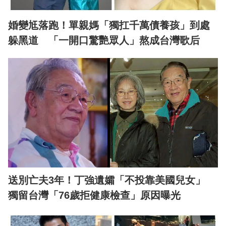
婚變尪落跑！單親媽「獨扛千萬債養孩」到處
躲黑道 「一開口驚艷眾人」熬成台灣歌后
送別亡夫3年！丁強遺孀「不投靠美國兒女」
獨留台灣「76歲拒健康檢查」原因曝光