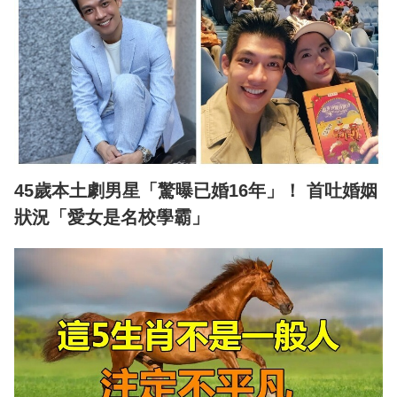
45歲本土劇男星「驚曝已婚16年」！ 首吐婚姻
狀況「愛女是名校學霸」