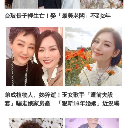
台玻長子輕生亡！娶「最美老闆」不到2年
弟成植物人、姊猝逝！玉女歌手「遭前夫設
套」騙走娘家房產 「狠斬16年婚姻」近況曝