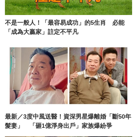
不是一般人！「最容易成功」的5生肖 必能
「成為大贏家」註定不平凡
最新／3度中風送醫！資深男星爆離婚「斷50年
髮妻」 「砸1億淨身出戶」家族爆紛爭