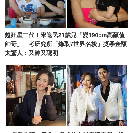
超狂星二代！宋逸民21歲兒「變190cm高顏值
帥哥」 考研究所「錄取7世界名校」獎學金額
太驚人：又帥又聰明