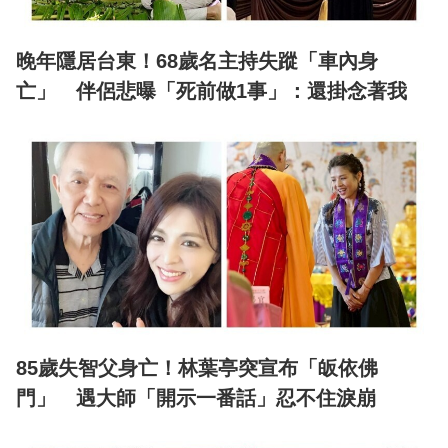
晚年隱居台東！68歲名主持失蹤「車內身
亡」 伴侶悲曝「死前做1事」：還掛念著我
85歲失智父身亡！林葉亭突宣布「皈依佛
門」 遇大師「開示一番話」忍不住淚崩