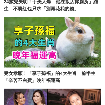
24歲兒失明！于美人爆「他在飯店掃廁所」維
生 不盼紅包只求「別再花我的錢」
兒女孝順！「享子孫福」的4大生肖 前半生
「辛苦不白費」晚年福運高