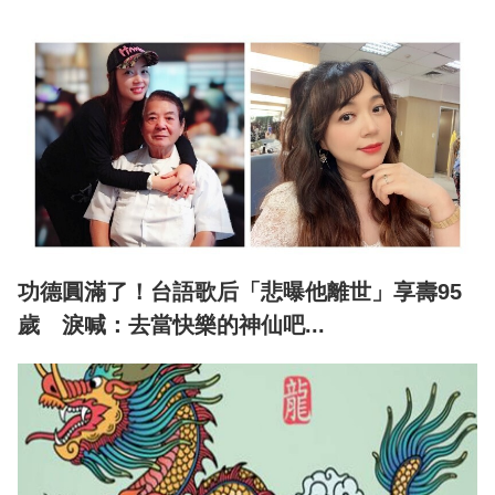
功德圓滿了！台語歌后「悲曝他離世」享壽95
歲 淚喊：去當快樂的神仙吧...