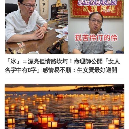
「冰」＝漂亮但情路坎坷！命理師公開「女人
名字中有8字」感情易不順：生女寶最好避開