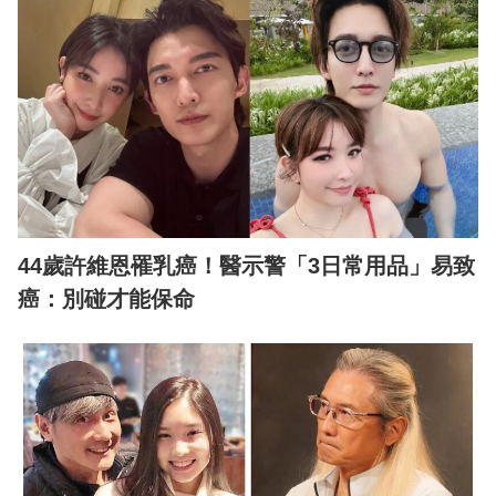
44歲許維恩罹乳癌！醫示警「3日常用品」易致
癌：別碰才能保命