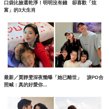
口袋比臉還乾淨！明明沒有錢 卻喜歡「炫
富」的3大生肖
最新／賈靜雯深夜慟曝「她已離世」 淚PO合
照喊：真的好愛你...