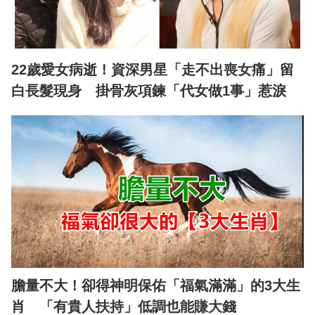
22歲愛女病逝！資深男星「走不出喪女痛」留
白長髮現身 掛骨灰項鍊「代女做1事」惹淚
膽量不大！卻得神明保佑「福氣滿滿」的3大生
肖 「有貴人扶持」低調也能賺大錢