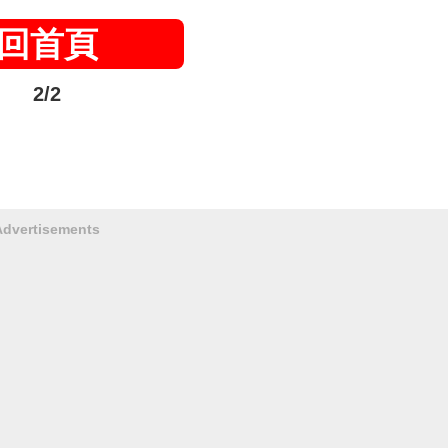
回首頁
2/2
Advertisements