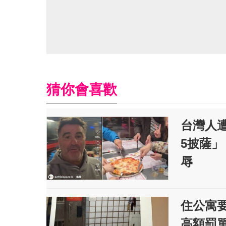
猜你會喜歡
台灣人
5披薩
辱
住公寓
高額罰