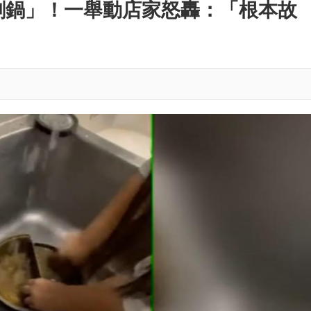
M
刷鍋」！一舉動店家怒轟：「根本故
u
t
e