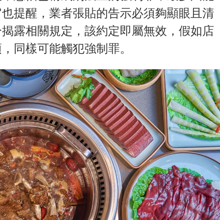
官也提醒，業者張貼的告示必須夠顯眼且清
分揭露相關規定，該約定即屬無效，假如店
項，同樣可能觸犯強制罪。