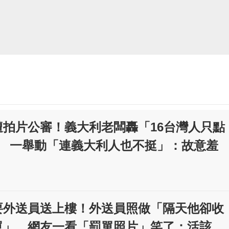
遭拍片公審！義大利老闆轟「16台灣人只點
」 一舉動「連義大利人也不挺」：故意羞
要外送員送上樓！外送員照做「隔天他卻收
單」 網友一看「罰單照片」笑了：活該