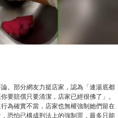
評論。部分網友力挺店家，認為「連湯底都
跟你要賠償只要清潔，店家已經很佛了」。
生行為確實不當，店家也無權強制她們留在
段，恐怕已構成刑法上的強制罪，最多只能