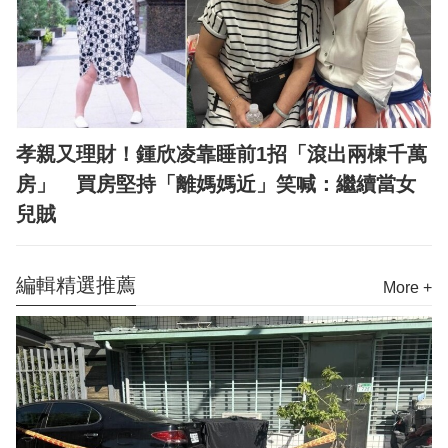
孝親又理財！鍾欣凌靠睡前1招「滾出兩棟千萬
房」 買房堅持「離媽媽近」笑喊：繼續當女
兒賊
編輯精選推薦
More +