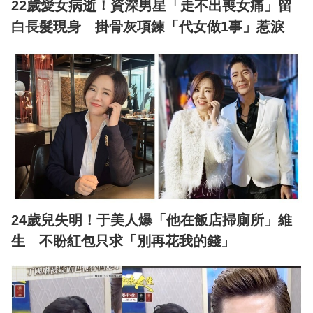
22歲愛女病逝！資深男星「走不出喪女痛」留
白長髮現身 掛骨灰項鍊「代女做1事」惹淚
24歲兒失明！于美人爆「他在飯店掃廁所」維
生 不盼紅包只求「別再花我的錢」