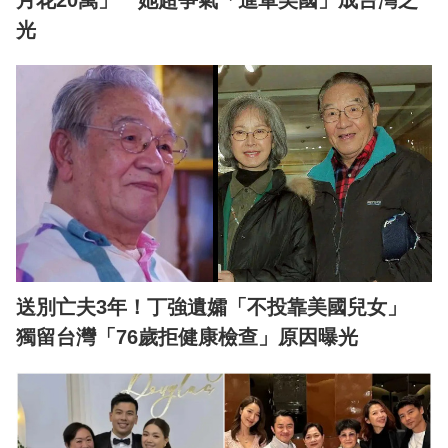
月花20萬」 她超爭氣「進軍美國」成台灣之
光
送別亡夫3年！丁強遺孀「不投靠美國兒女」
獨留台灣「76歲拒健康檢查」原因曝光