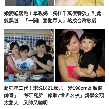
婚變尪落跑！單親媽「獨扛千萬債養孩」到處
躲黑道 「一開口驚艷眾人」熬成台灣歌后
超狂星二代！宋逸民21歲兒「變190cm高顏值
帥哥」 考研究所「錄取7世界名校」獎學金額
太驚人：又帥又聰明