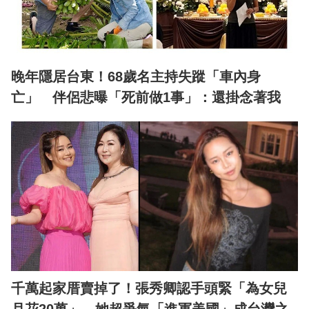
晚年隱居台東！68歲名主持失蹤「車內身
亡」 伴侶悲曝「死前做1事」：還掛念著我
千萬起家厝賣掉了！張秀卿認手頭緊「為女兒