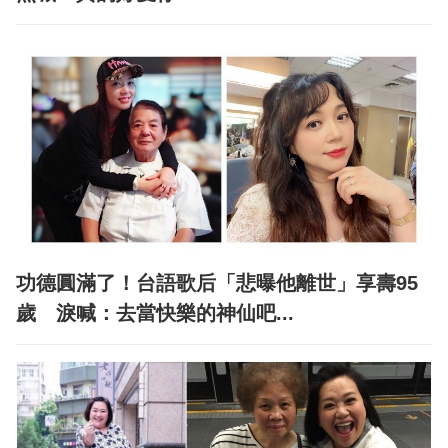
功德圓滿了！台語歌后「悲曝他離世」享壽95
歲 淚喊：去當快樂的神仙吧...