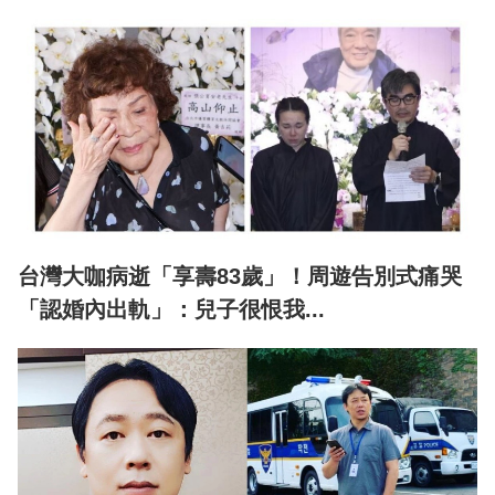
台灣大咖病逝「享壽83歲」！周遊告別式痛哭
「認婚內出軌」：兒子很恨我...