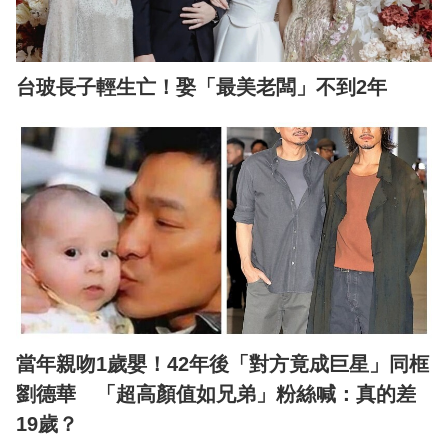
台玻長子輕生亡！娶「最美老闆」不到2年
當年親吻1歲嬰！42年後「對方竟成巨星」同框
劉德華 「超高顏值如兄弟」粉絲喊：真的差
19歲？