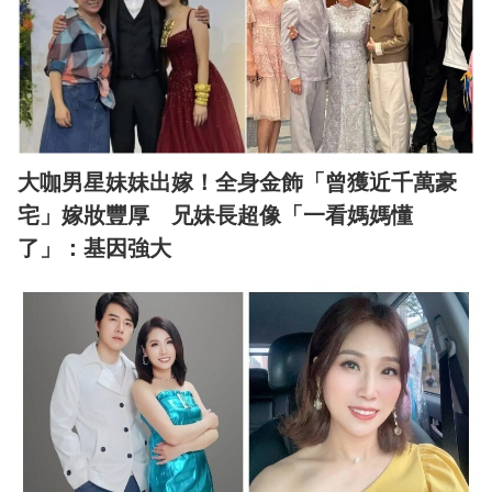
大咖男星妹妹出嫁！全身金飾「曾獲近千萬豪
宅」嫁妝豐厚 兄妹長超像「一看媽媽懂
了」：基因強大