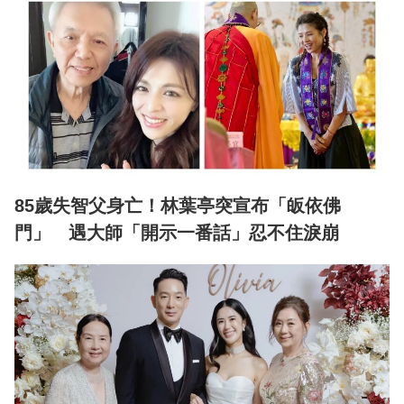
85歲失智父身亡！林葉亭突宣布「皈依佛
門」 遇大師「開示一番話」忍不住淚崩