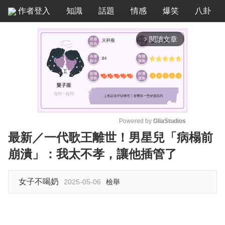
作者登入
知識
話題
情感
爆笑
八卦
閱讀文章
arrow_forward_ios
Powered by 
GliaStudios
最新／一代歌王離世！男星兒「病榻前
M
崩潰」：我太不孝，讓他插管了
u
t
e
女子不喝奶
2025-05-06
檢舉