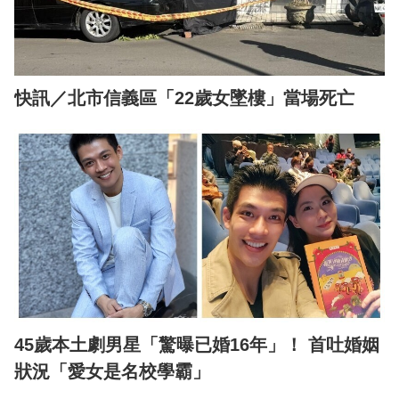
快訊／北市信義區「22歲女墜樓」當場死亡
45歲本土劇男星「驚曝已婚16年」！ 首吐婚姻
狀況「愛女是名校學霸」