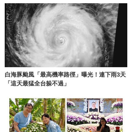
白海豚颱風「最高機率路徑」曝光！連下雨3天
「這天最猛全台躲不過」