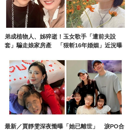
弟成植物人、姊猝逝！玉女歌手「遭前夫設
套」騙走娘家房產 「狠斬16年婚姻」近況曝
最新／賈靜雯深夜慟曝「她已離世」 淚PO合