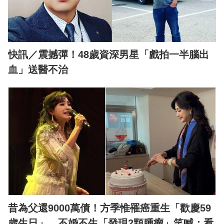
快訊／震撼彈！48歲資深男星「戲拍一半腦出
血」送醫不治
昔為父還9000萬債！方季惟罹癌重生「歡慶59
歲生日」 不婚不生「發現2顆腫瘤」笑喊：看