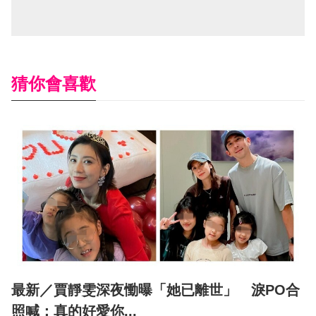
猜你會喜歡
最新／賈靜雯深夜慟曝「她已離世」 淚PO合
照喊：真的好愛你...