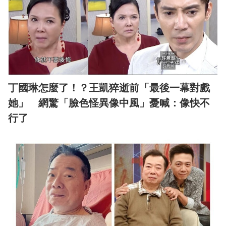
丁國琳怎麼了！？王凱猝逝前「最後一幕對戲
她」 網驚「臉色怪異像中風」憂喊：像快不
行了