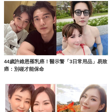
44歲許維恩罹乳癌！醫示警「3日常用品」易致
癌：別碰才能保命