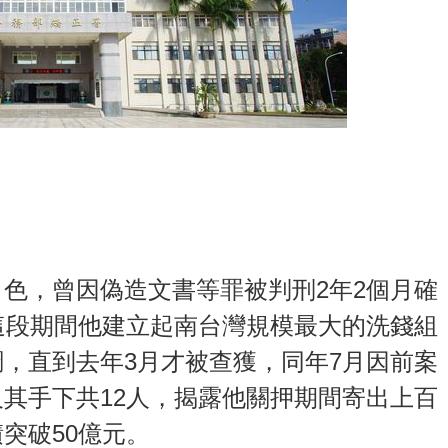
色，曾因偽造文書等罪被判刑2年2個月確
這段期間他建立起南台灣規模最大的洗錢組
，直到去年3月才被查獲，同年7月因前案
其手下共12人，揭露他關押期間寄出上百
突破50億元。