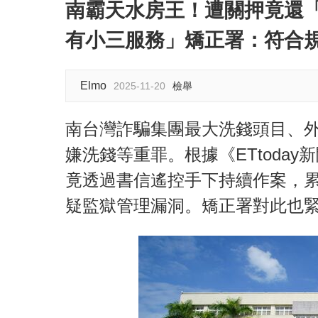
南霸天水房王！遭關押竟還「
有小三服務」矯正署：符合
Elmo
2025-11-20
檢舉
南台灣詐騙集團最大洗錢頭目、
嫌洗錢等重罪。根據《ETtoda
竟透過書信遙控手下持續作案，累
疑監獄管理漏洞。矯正署對此也