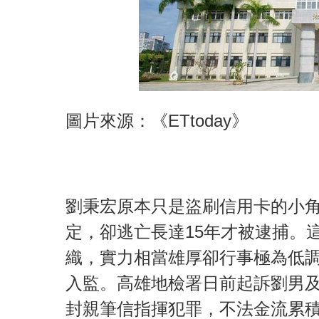
圖片來源：《ETtoday》
劉秉宏原本只是盜刷信用卡的小角
定，卻逃亡長達15年才被逮捕。
織，實力相當雄厚卻行事極為低調
入監。高雄地檢署日前起訴劉男及
封親筆信指揮犯罪，不法金流累積