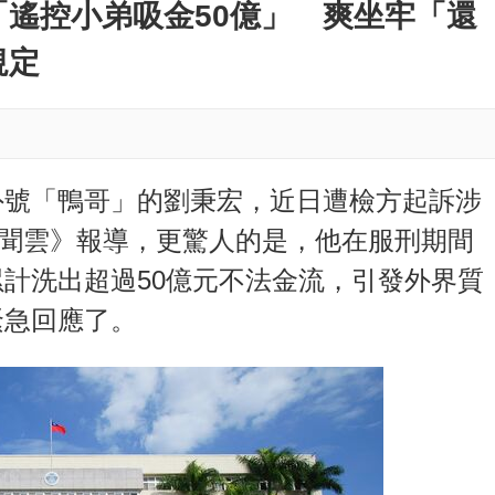
M
遙控小弟吸金50億」 爽坐牢「還
u
規定
t
e
外號「鴨哥」的劉秉宏，近日遭檢方起訴涉
y新聞雲》報導，更驚人的是，他在服刑期間
計洗出超過50億元不法金流，引發外界質
緊急回應了。