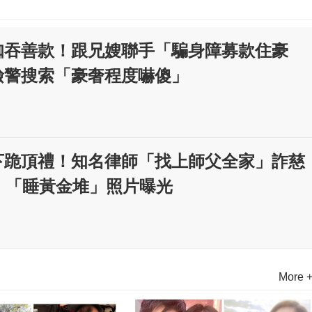
咖吞善款！跟兄嫂聯手「騙身障募款住豪
檢警搜索「豪奢程度嚇傻」
下跪頂禮！知名律師「找上師父全家」詐慈
 「睡黃金堆」照片曝光
More 