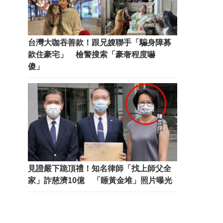
台灣大咖吞善款！跟兄嫂聯手「騙身障募
款住豪宅」 檢警搜索「豪奢程度嚇
傻」
見證嚴下跪頂禮！知名律師「找上師父全
家」詐慈濟10億 「睡黃金堆」照片曝光