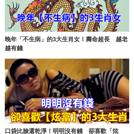
晚年「不生病」的3大生肖女！壽命超長 越老
越有錢
口袋比臉還乾淨！明明沒有錢 卻喜歡「炫