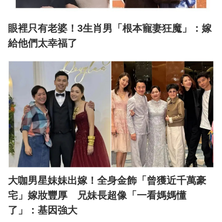
眼裡只有老婆！3生肖男「根本寵妻狂魔」：嫁
給他們太幸福了
大咖男星妹妹出嫁！全身金飾「曾獲近千萬豪
宅」嫁妝豐厚 兄妹長超像「一看媽媽懂
了」：基因強大