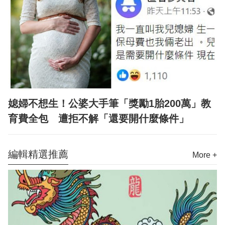
媳婦不想生！公婆大手筆「獎勵1胎200萬」教
育費全包 遭拒不解「還要開什麼條件」
編輯精選推薦
More +