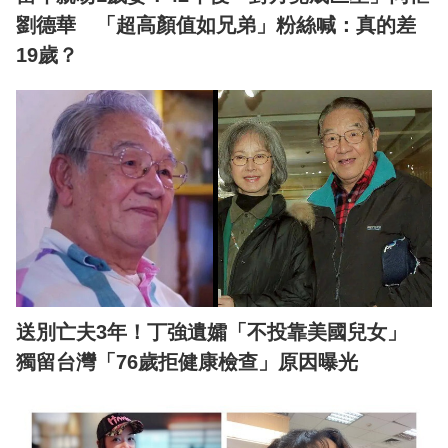
劉德華 「超高顏值如兄弟」粉絲喊：真的差
19歲？
送別亡夫3年！丁強遺孀「不投靠美國兒女」
獨留台灣「76歲拒健康檢查」原因曝光