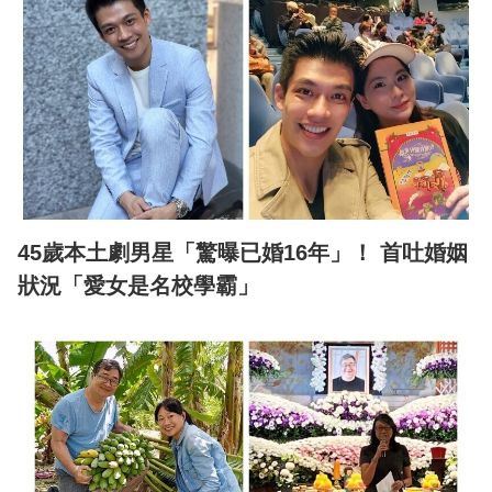
45歲本土劇男星「驚曝已婚16年」！ 首吐婚姻
狀況「愛女是名校學霸」