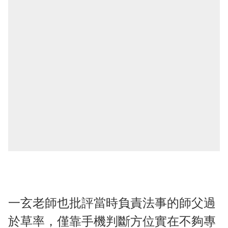
一玄老師也批評當時負責法事的師父過
於草率，僅靠手機判斷方位實在不夠專