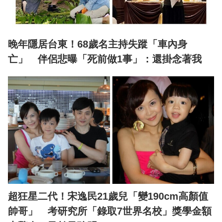
晚年隱居台東！68歲名主持失蹤「車內身
亡」 伴侶悲曝「死前做1事」：還掛念著我
超狂星二代！宋逸民21歲兒「變190cm高顏值
帥哥」 考研究所「錄取7世界名校」獎學金額