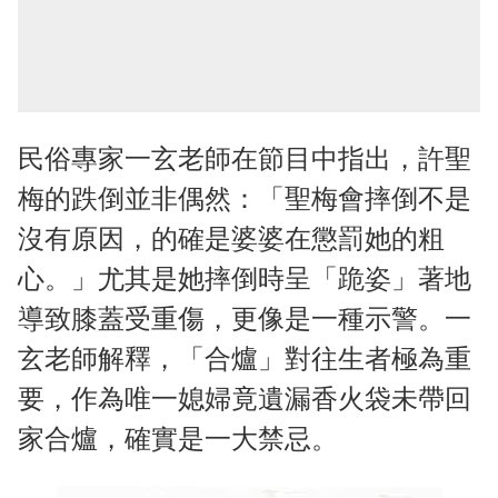
民俗專家一玄老師在節目中指出，許聖
梅的跌倒並非偶然：「聖梅會摔倒不是
沒有原因，的確是婆婆在懲罰她的粗
心。」尤其是她摔倒時呈「跪姿」著地
導致膝蓋受重傷，更像是一種示警。一
玄老師解釋，「合爐」對往生者極為重
要，作為唯一媳婦竟遺漏香火袋未帶回
家合爐，確實是一大禁忌。