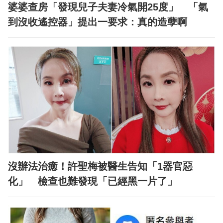
婆婆查房「發現兒子夫妻冷氣開25度」 「氣
到沒收遙控器」提出一要求：真的造孽啊
沒辦法治癒！許聖梅被醫生告知「1器官惡
化」 檢查也難發現「已經黑一片了」