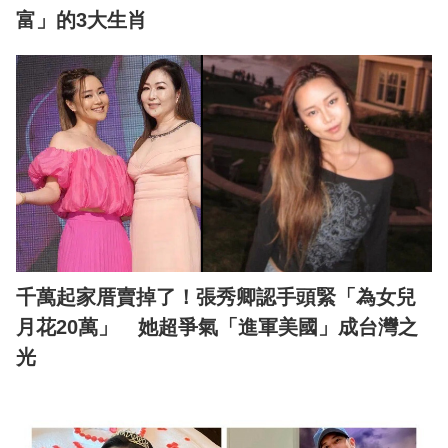
富」的3大生肖
千萬起家厝賣掉了！張秀卿認手頭緊「為女兒
月花20萬」 她超爭氣「進軍美國」成台灣之
光