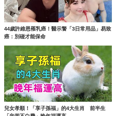
44歲許維恩罹乳癌！醫示警「3日常用品」易致
癌：別碰才能保命
兒女孝順！「享子孫福」的4大生肖 前半生