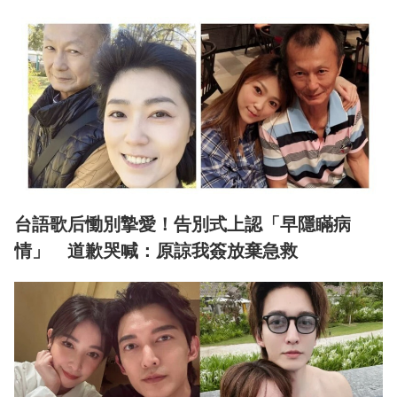
台語歌后慟別摯愛！告別式上認「早隱瞞病
情」 道歉哭喊：原諒我簽放棄急救