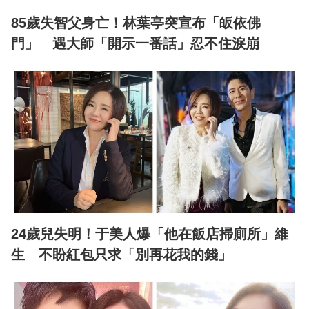
85歲失智父身亡！林葉亭突宣布「皈依佛
門」 遇大師「開示一番話」忍不住淚崩
24歲兒失明！于美人爆「他在飯店掃廁所」維
生 不盼紅包只求「別再花我的錢」