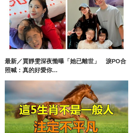
最新／賈靜雯深夜慟曝「她已離世」 淚PO合
照喊：真的好愛你...