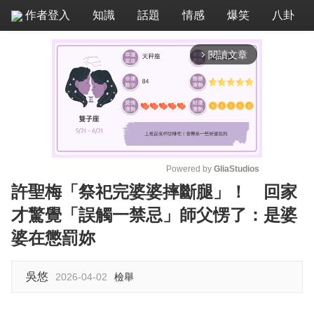
作者登入
知識
話題
情感
爆笑
八卦
閱讀文章
arrow_forward_ios
Powered by 
GliaStudios
許聖梅「祭祀完婆婆摔斷腿」！ 回家
M
才驚覺「誤觸一禁忌」師父愣了：是婆
u
t
婆在懲罰妳
e
吳悠
2026-04-02
檢舉