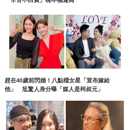
「辛苦不白費」晚年福運高
趕在40歲前閃婚！八點檔女星「宣布嫁給
他」 尪驚人身分曝「媒人是柯叔元」