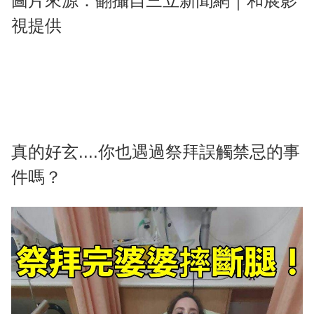
圖片來源：翻攝自三立新聞網｜和展影
視提供
真的好玄....你也遇過祭拜誤觸禁忌的事
件嗎？