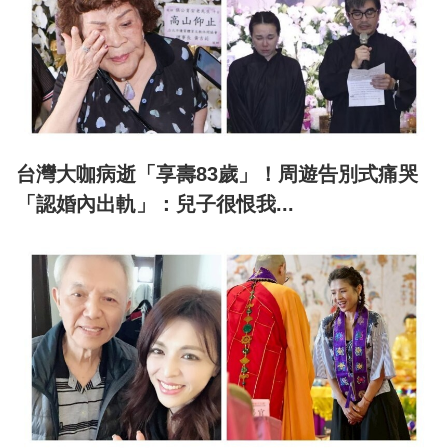
台灣大咖病逝「享壽83歲」！周遊告別式痛哭
「認婚內出軌」：兒子很恨我...