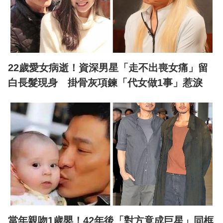
22歲愛女病逝！資深男星「走不出喪女痛」留
白長髮現身 掛骨灰項鍊「代女做1事」惹淚
當年親吻1歲嬰！42年後「對方竟成巨星」同框