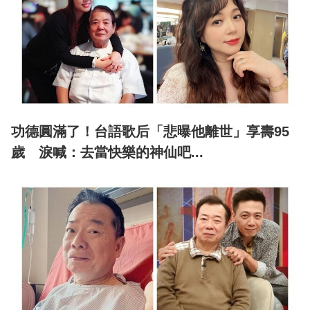
功德圓滿了！台語歌后「悲曝他離世」享壽95
歲 淚喊：去當快樂的神仙吧...