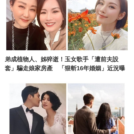
弟成植物人、姊猝逝！玉女歌手「遭前夫設
套」騙走娘家房產 「狠斬16年婚姻」近況曝