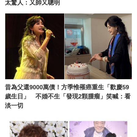
太驚人：又帥又聰明
昔為父還9000萬債！方季惟罹癌重生「歡慶59
歲生日」 不婚不生「發現2顆腫瘤」笑喊：看
淡一切