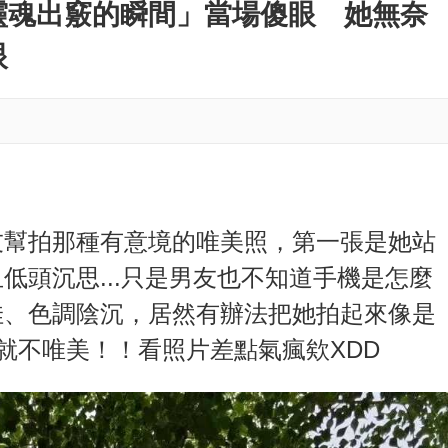
M
靈魂出竅的瞬間」當場傻眼 她無奈
u
眼
t
e
友幫拍那種有意境的唯美照，第一張是她站
低頭沉思...只是男友也不知道手機是怎麼
佳、色調陰沉，居然有辦法把她拍起來像是
本就不唯美！！看照片差點氣瘋欸XDD