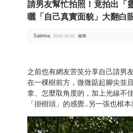
請男友幫忙拍照！竟拍出「
曬「自己真實面貌」大翻白
Sabrina
2025-10-01
檢舉
之前也有網友苦笑分享自己請男
在一棵樹前方，微微踮起腳尖並且
拿、怎麼取角度的，加上光線不
「掛樹頭」的感覺..另一張也根