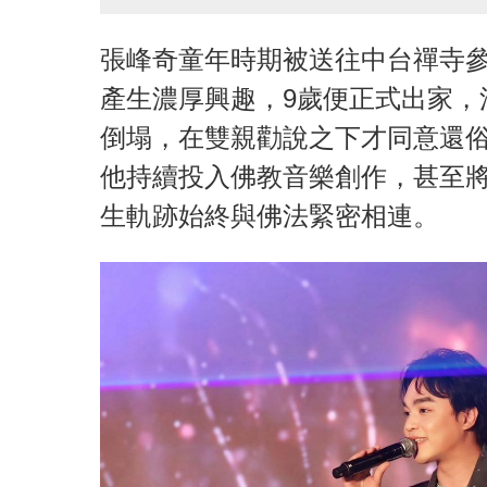
張峰奇童年時期被送往中台禪寺
產生濃厚興趣，9歲便正式出家，
倒塌，在雙親勸說之下才同意還
他持續投入佛教音樂創作，甚至
生軌跡始終與佛法緊密相連。