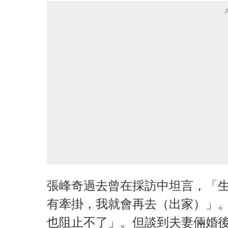
張峰奇過去曾在採訪中坦言，「生
有牽掛，我就會再去（出家）」
也阻止不了」。但談到夫妻倆婚後