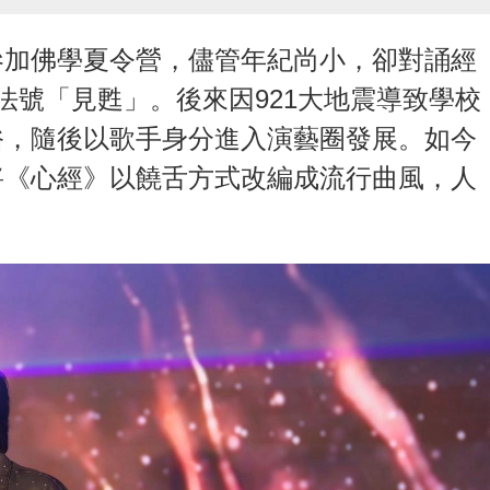
參加佛學夏令營，儘管年紀尚小，卻對誦經
法號「見甦」。後來因921大地震導致學校
俗，隨後以歌手身分進入演藝圈發展。如今
將《心經》以饒舌方式改編成流行曲風，人