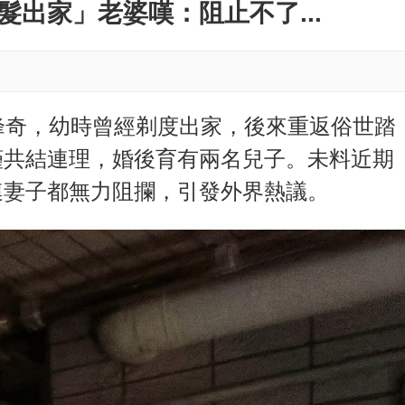
M
出家」老婆嘆：阻止不了...
u
t
e
峰奇，幼時曾經剃度出家，後來重返俗世踏
瑾共結連理，婚後育有兩名兒子。未料近期
連妻子都無力阻攔，引發外界熱議。