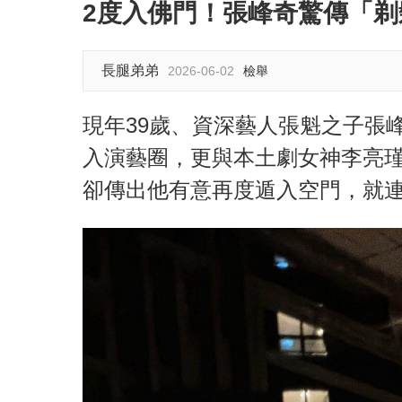
2度入佛門！張峰奇驚傳「剃髮
長腿弟弟
2026-06-02
檢舉
現年39歲、資深藝人張魁之子張
入演藝圈，更與本土劇女神李亮
卻傳出他有意再度遁入空門，就