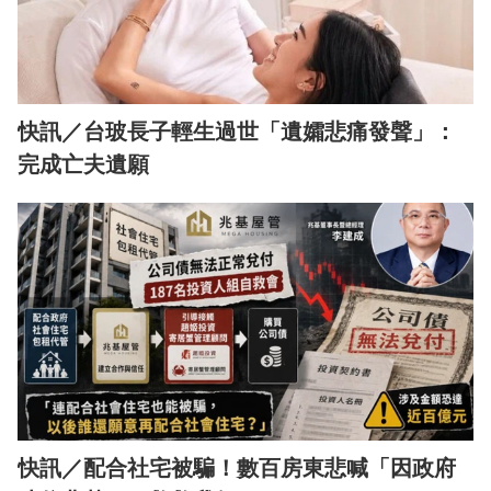
快訊／台玻長子輕生過世「遺孀悲痛發聲」：
完成亡夫遺願
快訊／配合社宅被騙！數百房東悲喊「因政府