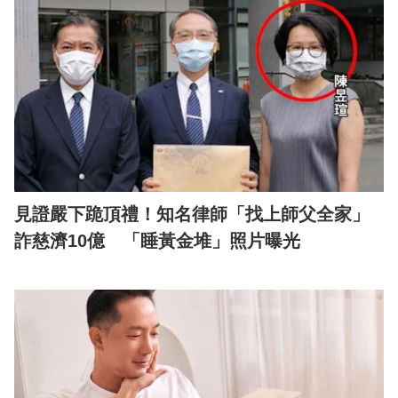
見證嚴下跪頂禮！知名律師「找上師父全家」
詐慈濟10億 「睡黃金堆」照片曝光