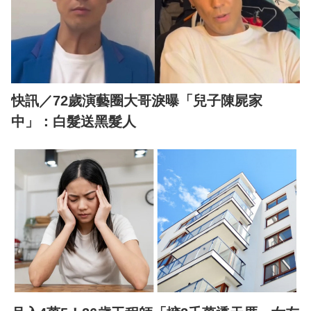
快訊／72歲演藝圈大哥淚曝「兒子陳屍家
中」：白髮送黑髮人