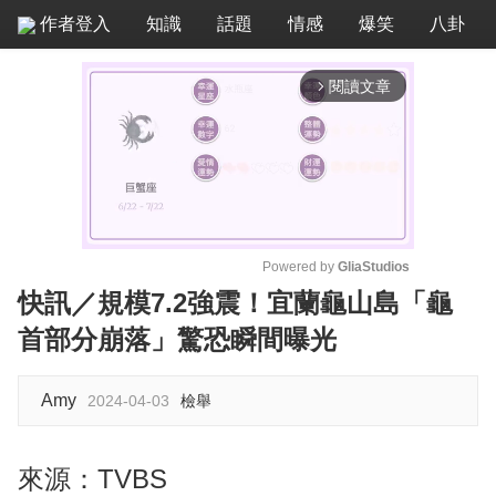
作者登入
知識
話題
情感
爆笑
八卦
閱讀文章
arrow_forward_ios
Powered by 
GliaStudios
快訊／規模7.2強震！宜蘭龜山島「龜
M
首部分崩落」驚恐瞬間曝光
u
t
e
Amy
2024-04-03
檢舉
來源：TVBS