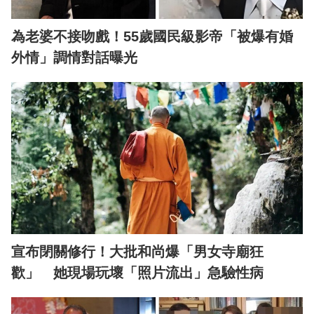
為老婆不接吻戲！55歲國民級影帝「被爆有婚
外情」調情對話曝光
宣布閉關修行！大批和尚爆「男女寺廟狂
歡」 她現場玩壞「照片流出」急驗性病