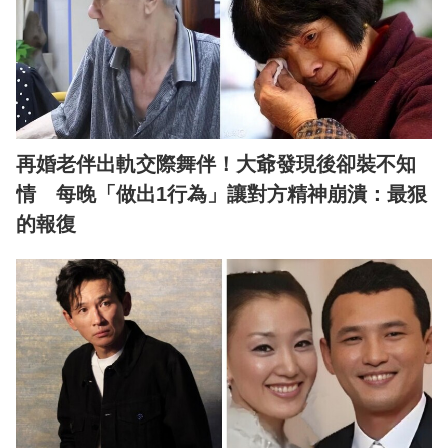
再婚老伴出軌交際舞伴！大爺發現後卻裝不知
情 每晚「做出1行為」讓對方精神崩潰：最狠
的報復