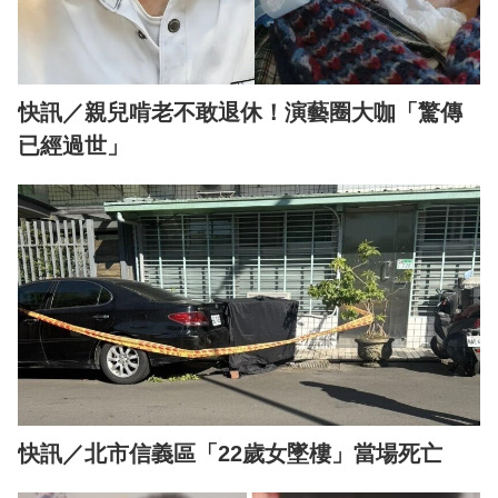
快訊／親兒啃老不敢退休！演藝圈大咖「驚傳
已經過世」
快訊／北市信義區「22歲女墜樓」當場死亡