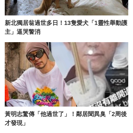
新北獨居翁過世多日！13隻愛犬「1靈性舉動護
主」逼哭警消
黃明志驚傳「他過世了」！鄰居聞異臭「2周後
才發現」