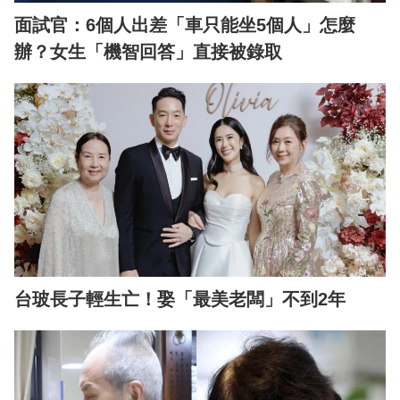
面試官：6個人出差「車只能坐5個人」怎麼
辦？女生「機智回答」直接被錄取
台玻長子輕生亡！娶「最美老闆」不到2年