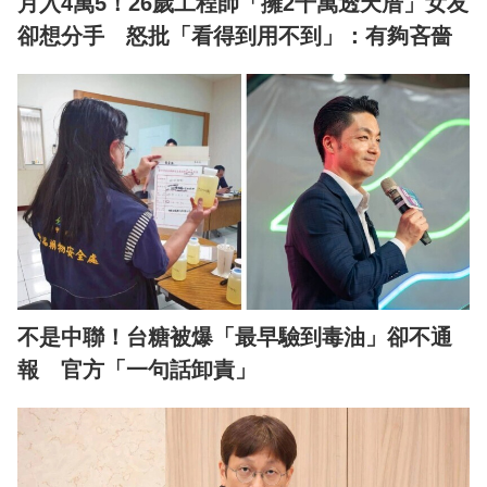
月入4萬5！26歲工程師「擁2千萬透天厝」女友
卻想分手 怒批「看得到用不到」：有夠吝嗇
不是中聯！台糖被爆「最早驗到毒油」卻不通
報 官方「一句話卸責」