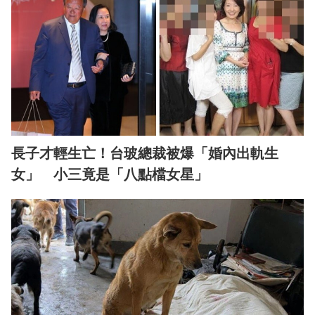
長子才輕生亡！台玻總裁被爆「婚內出軌生
女」 小三竟是「八點檔女星」