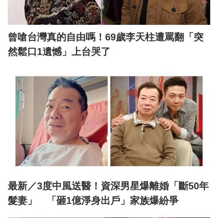
曾嗆台灣真的自由嗎！69歲李天柱遭罵翻「突
然鬆口1遺憾」上台哭了
最新／3度中風送醫！資深男星爆離婚「斷50年
髮妻」 「砸1億淨身出戶」家族爆紛爭