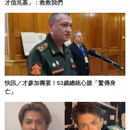
才信兆基」：救救我們
快訊／才參加壽宴！53歲總統心腹「驚傳身
亡」