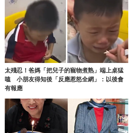
太殘忍！爸媽「把兒子的寵物煮熟」端上桌猛
嗑 小朋友得知後「反應惹怒全網」：以後會
有報應