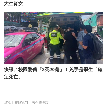
大生肖女
快訊／校園驚傳「2死20傷」！兇手是學生「確
定死亡」
隱私
聯絡我們
著作權保護