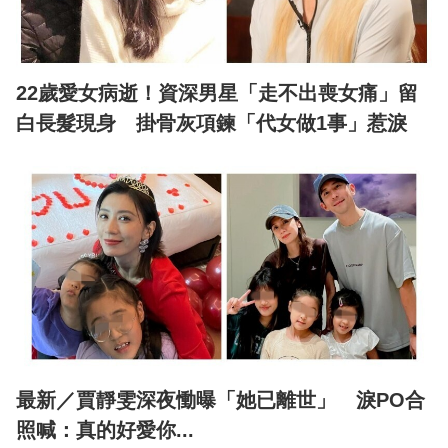
22歲愛女病逝！資深男星「走不出喪女痛」留
白長髮現身 掛骨灰項鍊「代女做1事」惹淚
最新／賈靜雯深夜慟曝「她已離世」 淚PO合
照喊：真的好愛你...