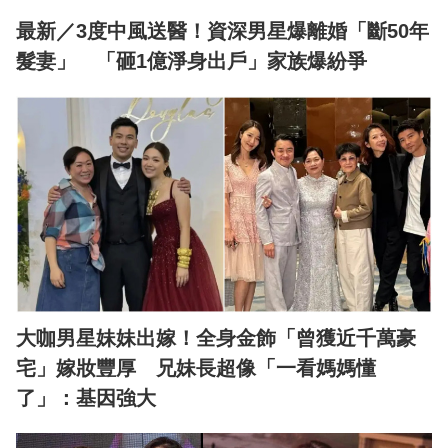
最新／3度中風送醫！資深男星爆離婚「斷50年
髮妻」 「砸1億淨身出戶」家族爆紛爭
大咖男星妹妹出嫁！全身金飾「曾獲近千萬豪
宅」嫁妝豐厚 兄妹長超像「一看媽媽懂
了」：基因強大