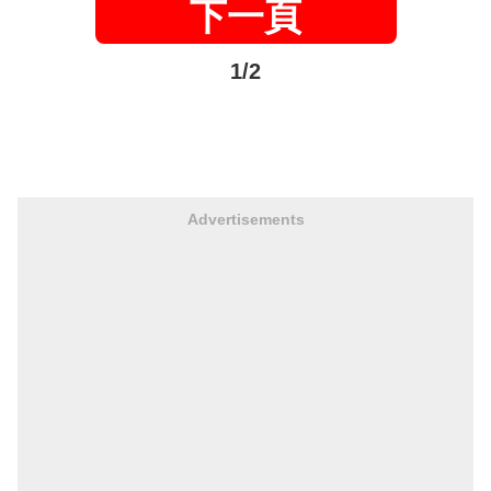
下一頁
1/2
Advertisements