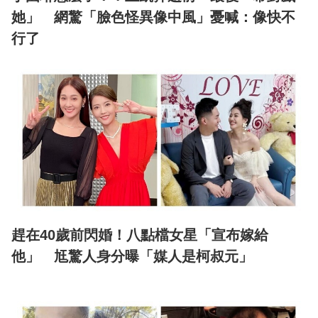
她」 網驚「臉色怪異像中風」憂喊：像快不
行了
趕在40歲前閃婚！八點檔女星「宣布嫁給
他」 尪驚人身分曝「媒人是柯叔元」