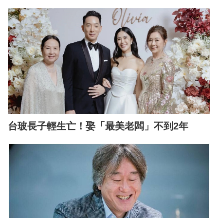
台玻長子輕生亡！娶「最美老闆」不到2年