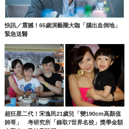
快訊／震撼！65歲演藝圈大咖「腦出血倒地」
緊急送醫
超狂星二代！宋逸民21歲兒「變190cm高顏值
帥哥」 考研究所「錄取7世界名校」獎學金額