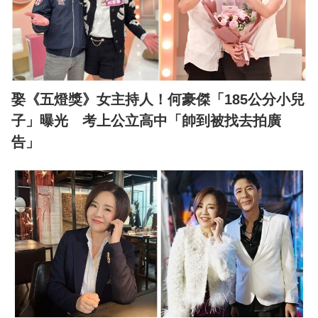
娶《五燈獎》女主持人！何豪傑「185公分小兒
子」曝光 考上公立高中「帥到被找去拍廣
告」