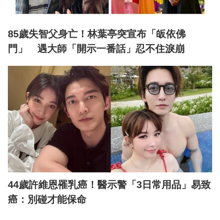
85歲失智父身亡！林葉亭突宣布「皈依佛
門」 遇大師「開示一番話」忍不住淚崩
44歲許維恩罹乳癌！醫示警「3日常用品」易致
癌：別碰才能保命