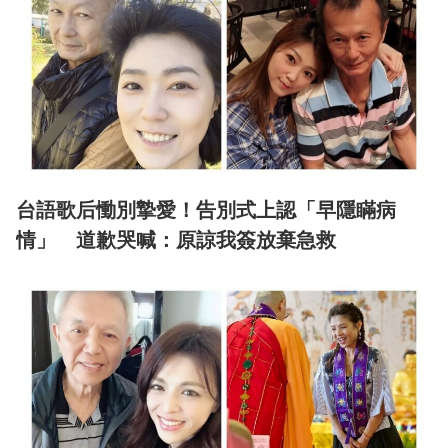
台語歌后慟別摯愛！告別式上認「早隱瞞病
情」 道歉哭喊：原諒我簽放棄急救