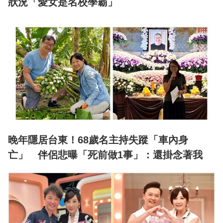
狀況「愛女是名校學霸」
晚年隱居台東！68歲名主持失蹤「車內身
亡」 伴侶悲曝「死前做1事」：還掛念著我