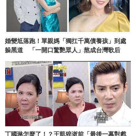
婚變尪落跑！單親媽「獨扛千萬債養孩」到處
躲黑道 「一開口驚艷眾人」熬成台灣歌后
丁國琳怎麼了！？王凱猝逝前「最後一幕對戲