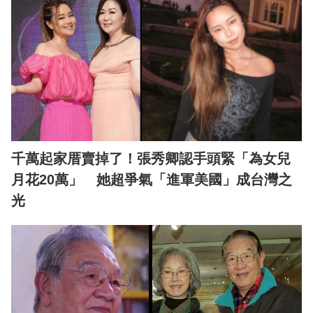
千萬起家厝賣掉了！張秀卿認手頭緊「為女兒
月花20萬」 她超爭氣「進軍美國」成台灣之
光