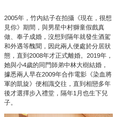
2005年，竹內結子在拍攝《現在，很想
見你》期間，與男星中村獅童假戲真
做、奉子成婚，沒想到隔年就發生酒駕
和外遇等醜聞，因此兩人便處於分居狀
態，直到2008年才正式離婚。2019年，
她與小4歲的同門師弟中林大樹結婚，
據悉兩人早在2009年合作電影《染血將
軍的凱旋》便相識交往，直到相戀多年
後才選擇步入禮堂，隔年1月也生下兒
子。