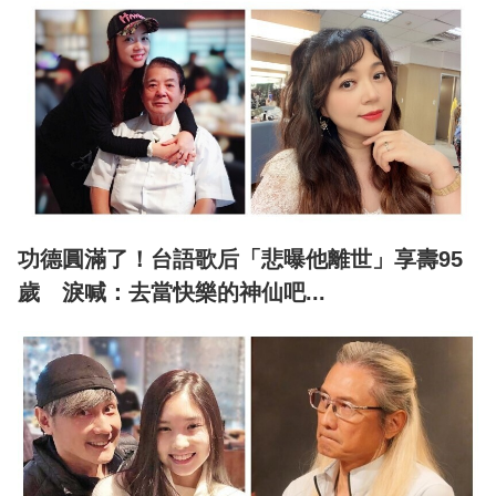
功德圓滿了！台語歌后「悲曝他離世」享壽95
歲 淚喊：去當快樂的神仙吧...