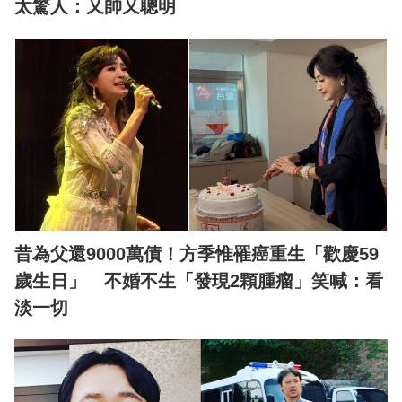
太驚人：又帥又聰明
昔為父還9000萬債！方季惟罹癌重生「歡慶59
歲生日」 不婚不生「發現2顆腫瘤」笑喊：看
淡一切