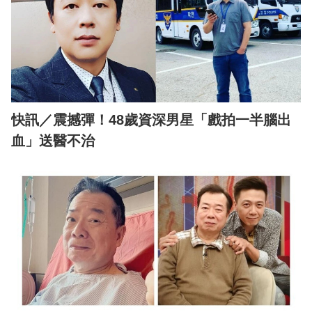
快訊／震撼彈！48歲資深男星「戲拍一半腦出
血」送醫不治