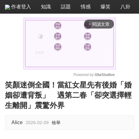
作者登入
知識
話題
情感
爆笑
八卦
閱讀文章
arrow_forward_ios
Powered by 
GliaStudios
笑顏迷倒全國！當紅女星先有後婚「婚
M
姻卻遭背叛」 遇第二春「卻突選擇輕
u
t
生離開」震驚外界
e
Alice
2026-02-09
檢舉