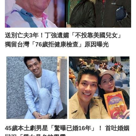
送別亡夫3年！丁強遺孀「不投靠美國兒女」
獨留台灣「76歲拒健康檢查」原因曝光
45歲本土劇男星「驚曝已婚16年」！ 首吐婚姻