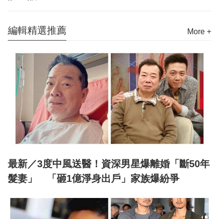
編輯精選推薦
More +
最新／3度中風送醫！資深男星爆離婚「斷50年
髮妻」 「砸1億淨身出戶」家族爆紛爭