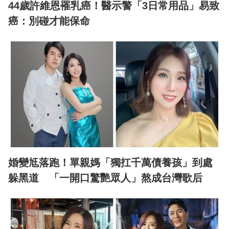
44歲許維恩罹乳癌！醫示警「3日常用品」易致
癌：別碰才能保命
婚變尪落跑！單親媽「獨扛千萬債養孩」到處
躲黑道 「一開口驚艷眾人」熬成台灣歌后