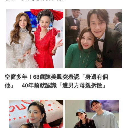
空窗多年！68歲陳美鳳突羞認「身邊有個
他」 40年前就認識「遭男方母親拆散」