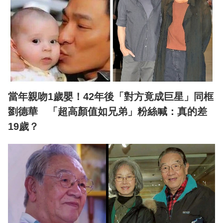
當年親吻1歲嬰！42年後「對方竟成巨星」同框
劉德華 「超高顏值如兄弟」粉絲喊：真的差
19歲？