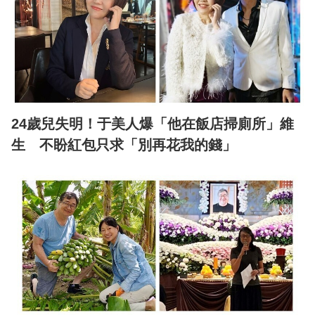
24歲兒失明！于美人爆「他在飯店掃廁所」維
生 不盼紅包只求「別再花我的錢」