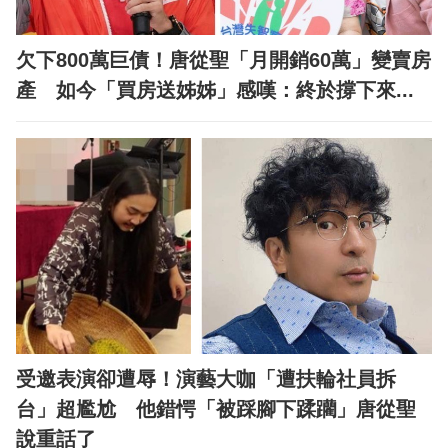
欠下800萬巨債！唐從聖「月開銷60萬」變賣房
產 如今「買房送姊姊」感嘆：終於撐下來...
受邀表演卻遭辱！演藝大咖「遭扶輪社員拆
台」超尷尬 他錯愕「被踩腳下蹂躪」唐從聖
說重話了