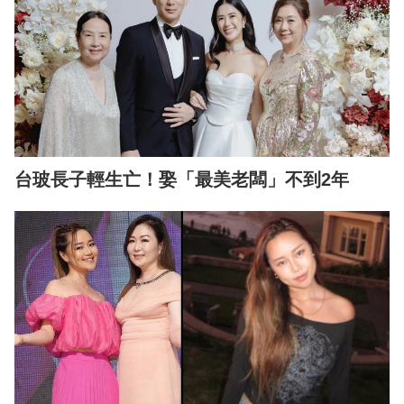
台玻長子輕生亡！娶「最美老闆」不到2年