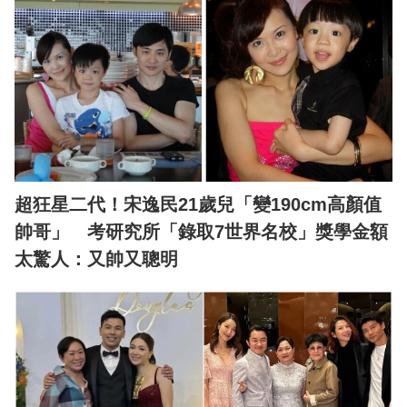
超狂星二代！宋逸民21歲兒「變190cm高顏值
帥哥」 考研究所「錄取7世界名校」獎學金額
太驚人：又帥又聰明