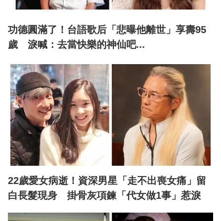
功德圓滿了！台語歌后「悲曝他離世」享壽95
歲 淚喊：去當快樂的神仙吧...
22歲愛女病逝！資深男星「走不出喪女痛」留
白長髮現身 掛骨灰項鍊「代女做1事」惹淚