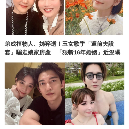
弟成植物人、姊猝逝！玉女歌手「遭前夫設
套」騙走娘家房產 「狠斬16年婚姻」近況曝