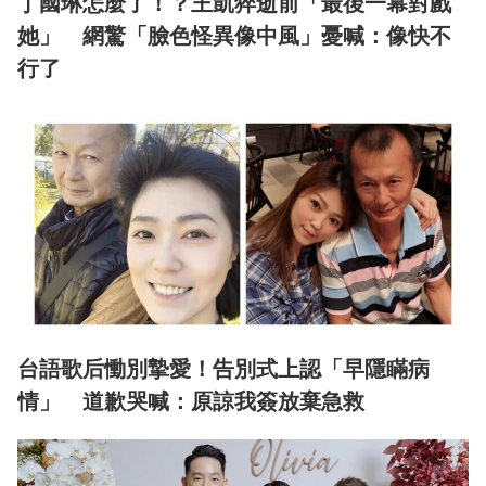
丁國琳怎麼了！？王凱猝逝前「最後一幕對戲
她」 網驚「臉色怪異像中風」憂喊：像快不
行了
台語歌后慟別摯愛！告別式上認「早隱瞞病
情」 道歉哭喊：原諒我簽放棄急救