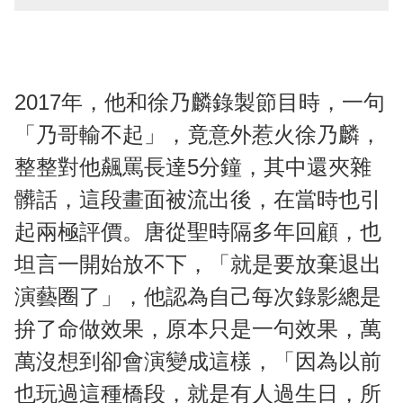
2017年，他和徐乃麟錄製節目時，一句
「乃哥輸不起」，竟意外惹火徐乃麟，
整整對他飆罵長達5分鐘，其中還夾雜
髒話，這段畫面被流出後，在當時也引
起兩極評價。唐從聖時隔多年回顧，也
坦言一開始放不下，「就是要放棄退出
演藝圈了」，他認為自己每次錄影總是
拚了命做效果，原本只是一句效果，萬
萬沒想到卻會演變成這樣，「因為以前
也玩過這種橋段，就是有人過生日，所