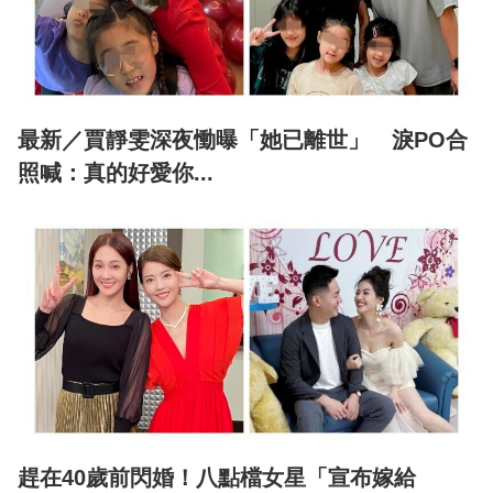
最新／賈靜雯深夜慟曝「她已離世」 淚PO合
照喊：真的好愛你...
趕在40歲前閃婚！八點檔女星「宣布嫁給