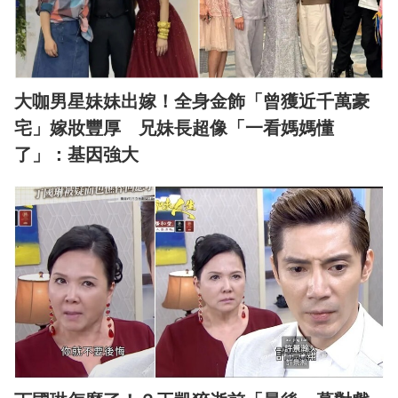
大咖男星妹妹出嫁！全身金飾「曾獲近千萬豪
宅」嫁妝豐厚 兄妹長超像「一看媽媽懂
了」：基因強大