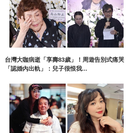
台灣大咖病逝「享壽83歲」！周遊告別式痛哭
「認婚內出軌」：兒子很恨我...