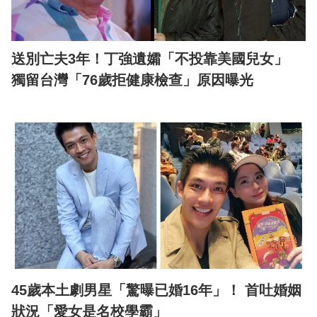
送別亡夫3年！丁強遺孀「不投靠美國兒女」
獨留台灣「76歲拒健康檢查」原因曝光
45歲本土劇男星「驚曝已婚16年」！ 首吐婚姻
狀況「愛女是名校學霸」