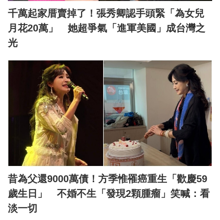
千萬起家厝賣掉了！張秀卿認手頭緊「為女兒
月花20萬」 她超爭氣「進軍美國」成台灣之
光
昔為父還9000萬債！方季惟罹癌重生「歡慶59
歲生日」 不婚不生「發現2顆腫瘤」笑喊：看
淡一切