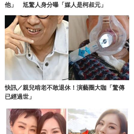
他」 尪驚人身分曝「媒人是柯叔元」
快訊／親兒啃老不敢退休！演藝圈大咖「驚傳
已經過世」