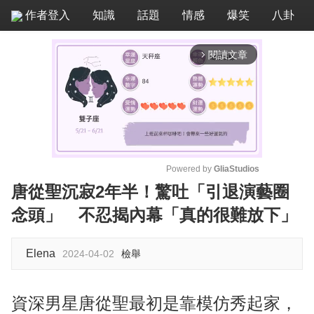
作者登入
知識
話題
情感
爆笑
八卦
閱讀文章
arrow_forward_ios
Powered by 
GliaStudios
唐從聖沉寂2年半！驚吐「引退演藝圈
M
念頭」 不忍揭內幕「真的很難放下」
u
t
e
Elena
2024-04-02
檢舉
資深男星唐從聖最初是靠模仿秀起家，