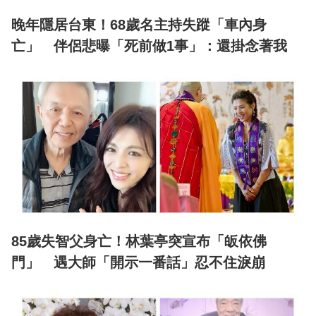
晚年隱居台東！68歲名主持失蹤「車內身
亡」 伴侶悲曝「死前做1事」：還掛念著我
85歲失智父身亡！林葉亭突宣布「皈依佛
門」 遇大師「開示一番話」忍不住淚崩