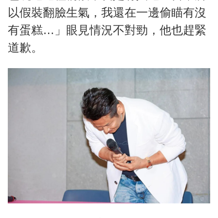
以假裝翻臉生氣，我還在一邊偷瞄有沒
有蛋糕…」眼見情況不對勁，他也趕緊
道歉。