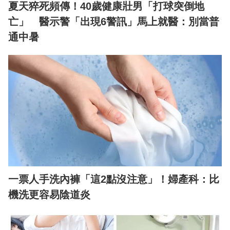
夏天猝死頻傳！40歲健康壯男「打球突倒地
亡」 醫示警「出現6警訊」馬上就醫：別當普
通中暑
一票人手洗內褲「這2點沒注意」！婦產科：比
機洗更容易陰道炎