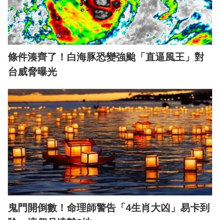
條件湊齊了！白海豚恐變強颱「直逼風王」對
台威脅曝光
鬼門開倒數！命理師警告「4生肖大凶」易卡到