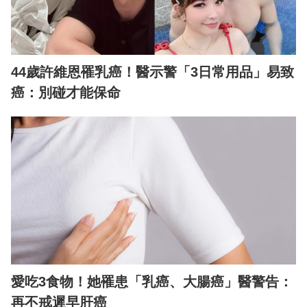
44歲許維恩罹乳癌！醫示警「3日常用品」易致
癌：別碰才能保命
愛吃3食物！她罹患「乳癌、大腸癌」醫警告：
再不戒遲早肝癌