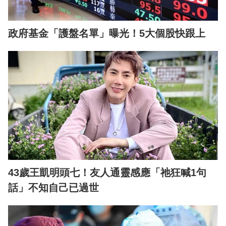
政府基金「護盤名單」曝光！5大個股快跟上
43歲王凱明頭七！友人通靈感應「祂狂喊1句
話」不知自己已過世