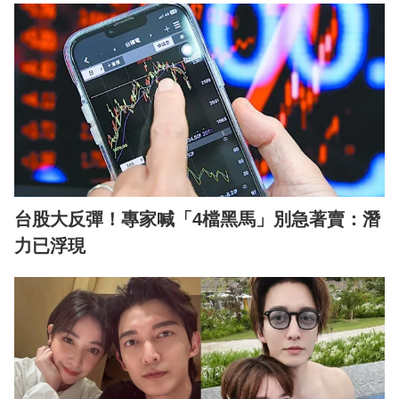
台股大反彈！專家喊「4檔黑馬」別急著賣：潛
力已浮現