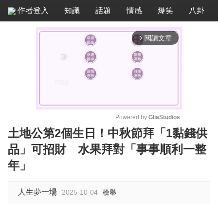
作者登入
知識
話題
情感
爆笑
八卦
閱讀文章
arrow_forward_ios
Powered by 
GliaStudios
土地公第2個生日！中秋節拜「1黏錢供
M
品」可招財 水果拜對「事事順利一整
u
t
年」
e
人生夢一場
2025-10-04
檢舉