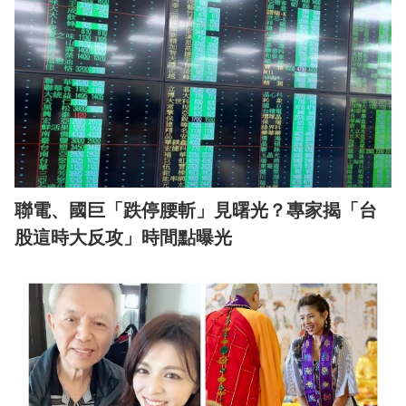
聯電、國巨「跌停腰斬」見曙光？專家揭「台
股這時大反攻」時間點曝光