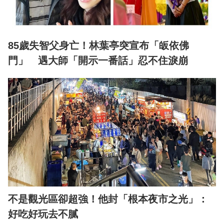
85歲失智父身亡！林葉亭突宣布「皈依佛
門」 遇大師「開示一番話」忍不住淚崩
不是觀光區卻超強！他封「根本夜市之光」：
好吃好玩去不膩