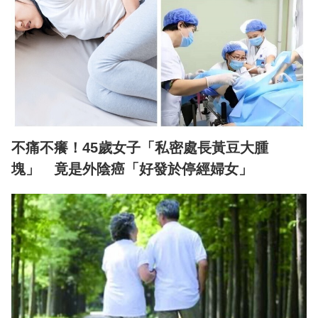
不痛不癢！45歲女子「私密處長黃豆大腫
塊」 竟是外陰癌「好發於停經婦女」