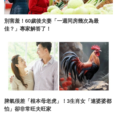
別害羞！60歲後夫妻「一週同房幾次為最
佳？」專家解答了！
脾氣很差「根本母老虎」！3生肖女「連婆婆都
怕」卻非常旺夫旺家