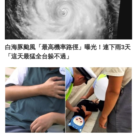
白海豚颱風「最高機率路徑」曝光！連下雨3天
「這天最猛全台躲不過」