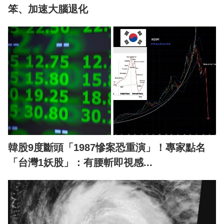
笨、加速大腦退化
韓股9度斷頭「1987慘案恐重演」！專家點名
「台灣1妖股」：有腰斬即視感...