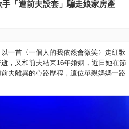
M
歌手「遭前夫設套」騙走娘家房產
u
t
e
，以一首〈一個人的我依然會微笑〉走紅歌
逝，又和前夫結束16年婚姻，近日她在節
和前夫離異的心路歷程，這位單親媽媽一路