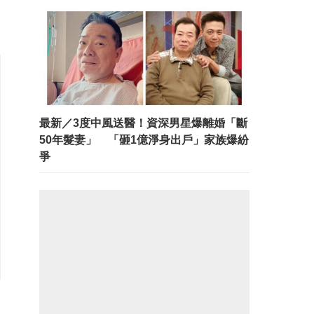
最新／3度中風送醫！資深男星爆離婚「斷
50年髮妻」 「砸1億淨身出戶」家族爆紛
爭