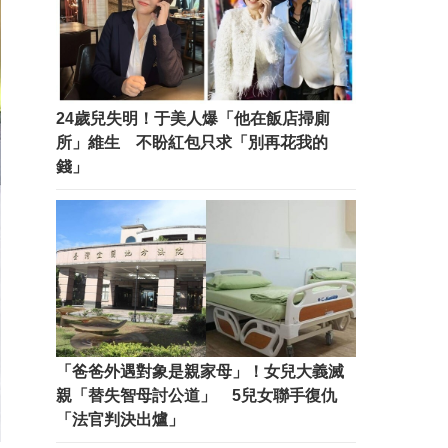
24歲兒失明！于美人爆「他在飯店掃廁
所」維生 不盼紅包只求「別再花我的
錢」
「爸爸外遇對象是親家母」！女兒大義滅
親「替失智母討公道」 5兒女聯手復仇
「法官判決出爐」