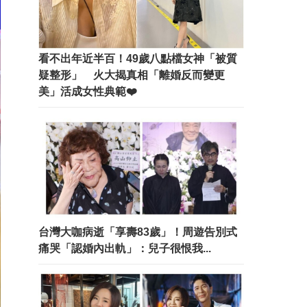
看不出年近半百！49歲八點檔女神「被質
疑整形」 火大揭真相「離婚反而變更
美」活成女性典範❤️
台灣大咖病逝「享壽83歲」！周遊告別式
痛哭「認婚內出軌」：兒子很恨我...