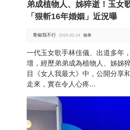
弟成植物人、姊猝逝！玉女
「狠斬16年婚姻」近況曝
青椒我不行
2025-02-24
檢舉
一代玉女歌手林佳儀、出道多年
壇，經歷弟弟成為植物人、姊姊猝
目《女人我最大》中，公開分享
走來，實在令人心疼...