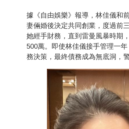
據《自由娛樂》報導，林佳儀和前
妻倆婚後決定共同創業，度過前
她經手財務，直到雷曼風暴時期
500萬。即使林佳儀接手管理一
務決策，最終債務成為無底洞，