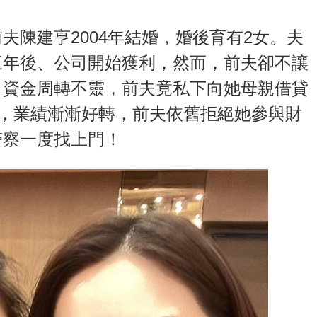
夫陳建亨2004年結婚，婚後育有2女。夫
三年後、公司開始獲利，然而，前夫卻不讓
，資金周轉不靈，前夫竟私下向她母親借貸
年，業績漸漸好轉，前夫依舊拒絕她參與財
警察一度找上門！