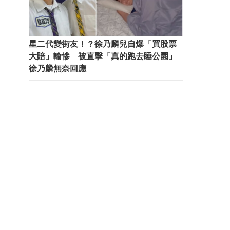
星二代變街友！？徐乃麟兒自爆「買股票
大賠」輸慘 被直擊「真的跑去睡公園」
徐乃麟無奈回應