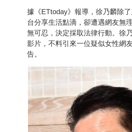
據《ETtoday》報導，徐乃麟
台分享生活點滴，卻遭遇網友無
無可忍，決定採取法律行動。徐
影片，不料引來一位疑似女性網
告。