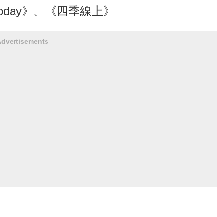
oday》、《四季線上》
Advertisements