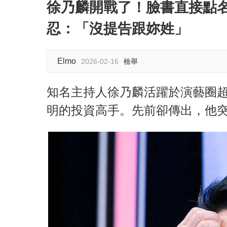
徐乃麟開戰了！臉書直接點
忍：「沒提告跟妳姓」
Elmo
2026-02-16
檢舉
知名主持人徐乃麟活躍於演藝圈超
明的投資高手。先前卻傳出，他