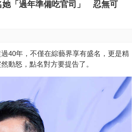
M
名她「過年準備吃官司」 忍無可
u
t
e
過40年，不僅在綜藝界享有盛名，更是精
突然動怒，點名對方要提告了。