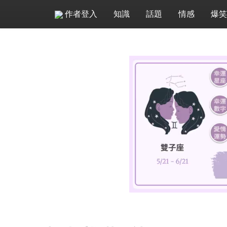
作者登入
知識
話題
情感
爆笑