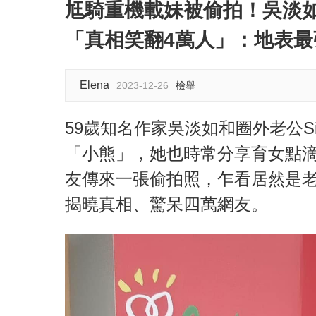
尪騎重機載妹被偷拍！吳淡
「真相笑翻4萬人」：地表最
Elena
2023-12-26
檢舉
59歲知名作家吳淡如和圈外老公Si
「小熊」，她也時常分享育女點
友傳來一張偷拍照，乍看居然是
揭曉真相、驚呆四萬網友。