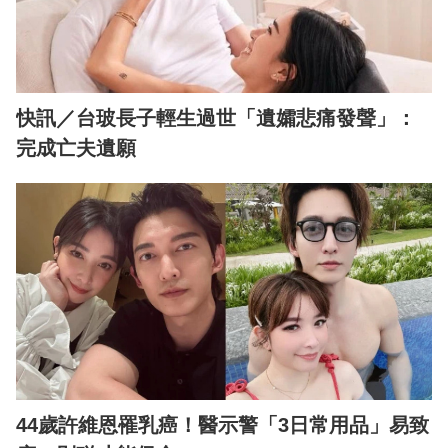
快訊／台玻長子輕生過世「遺孀悲痛發聲」：
完成亡夫遺願
44歲許維恩罹乳癌！醫示警「3日常用品」易致