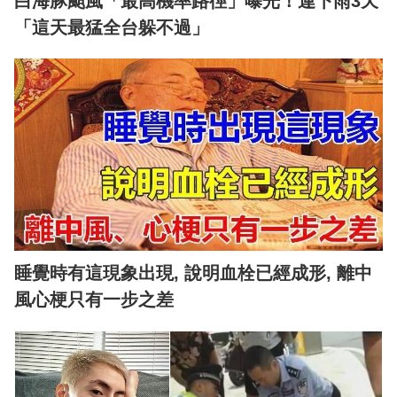
白海豚颱風「最高機率路徑」曝光！連下雨3天
「這天最猛全台躲不過」
睡覺時有這現象出現, 說明血栓已經成形, 離中
風心梗只有一步之差