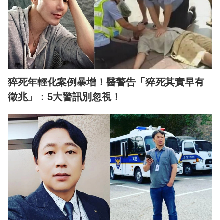
猝死年輕化案例暴增！醫警告「猝死其實早有
徵兆」：5大警訊別忽視！