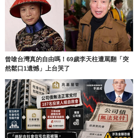
曾嗆台灣真的自由嗎！69歲李天柱遭罵翻「突
然鬆口1遺憾」上台哭了