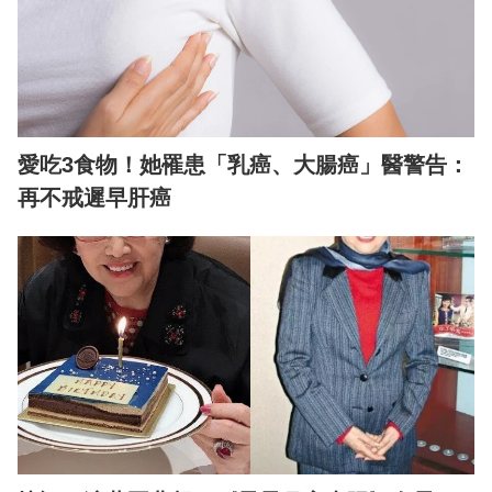
愛吃3食物！她罹患「乳癌、大腸癌」醫警告：
再不戒遲早肝癌