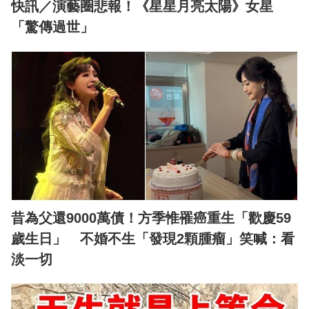
快訊／演藝圈悲報！《星星月亮太陽》女星
「驚傳過世」
昔為父還9000萬債！方季惟罹癌重生「歡慶59
歲生日」 不婚不生「發現2顆腫瘤」笑喊：看
淡一切