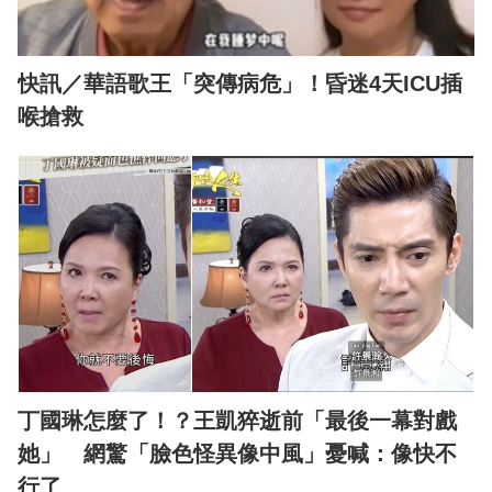
快訊／華語歌王「突傳病危」！昏迷4天ICU插
喉搶救
丁國琳怎麼了！？王凱猝逝前「最後一幕對戲
她」 網驚「臉色怪異像中風」憂喊：像快不
行了