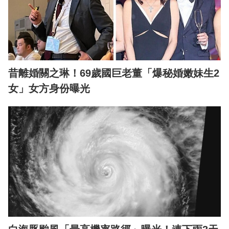
昔離婚關之琳！69歲國巨老董「爆秘婚嫩妹生2
女」女方身份曝光