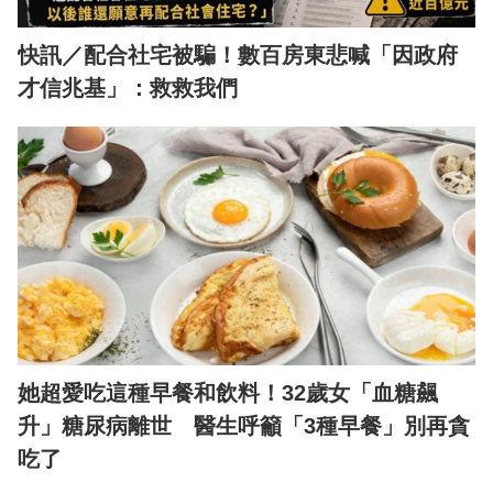
快訊／配合社宅被騙！數百房東悲喊「因政府
才信兆基」：救救我們
她超愛吃這種早餐和飲料！32歲女「血糖飆
升」糖尿病離世 醫生呼籲「3種早餐」別再貪
吃了