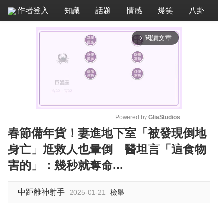
作者登入
知識
話題
情感
爆笑
八卦
閱讀文章
arrow_forward_ios
Powered by 
GliaStudios
春節備年貨！妻進地下室「被發現倒地
M
身亡」尪救人也暈倒 醫坦言「這食物
u
t
害的」：幾秒就奪命...
e
中距離神射手
2025-01-21
檢舉