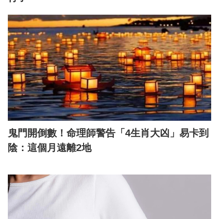
鬼門開倒數！命理師警告「4生肖大凶」易卡到
陰：這個月遠離2地