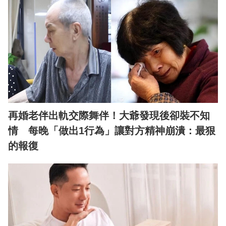
再婚老伴出軌交際舞伴！大爺發現後卻裝不知
情 每晚「做出1行為」讓對方精神崩潰：最狠
的報復