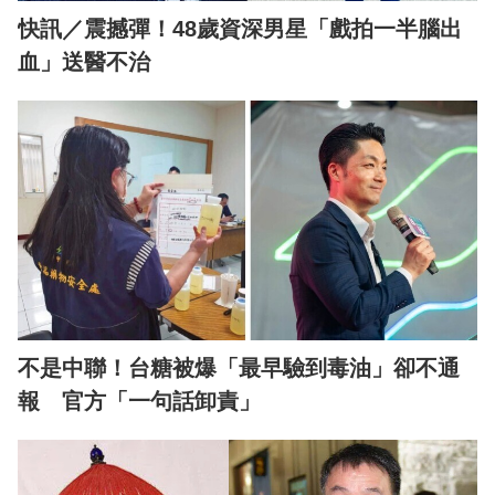
快訊／震撼彈！48歲資深男星「戲拍一半腦出
血」送醫不治
不是中聯！台糖被爆「最早驗到毒油」卻不通
報 官方「一句話卸責」