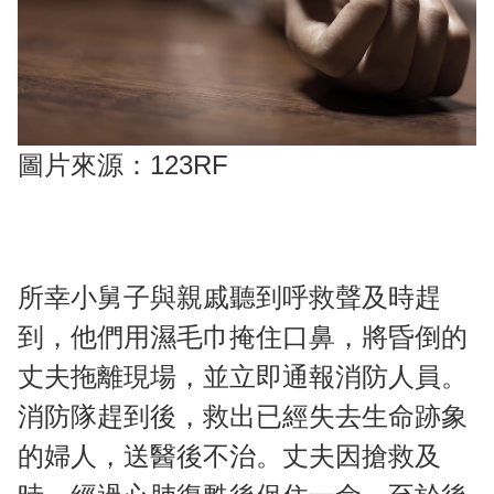
圖片來源：123RF
所幸小舅子與親戚聽到呼救聲及時趕
到，他們用濕毛巾掩住口鼻，將昏倒的
丈夫拖離現場，並立即通報消防人員。
消防隊趕到後，救出已經失去生命跡象
的婦人，送醫後不治。丈夫因搶救及