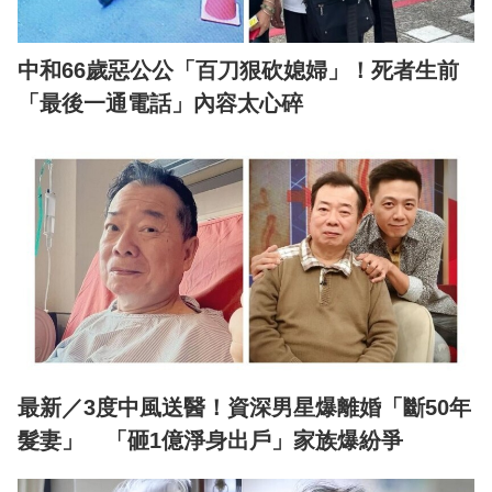
中和66歲惡公公「百刀狠砍媳婦」！死者生前
「最後一通電話」內容太心碎
最新／3度中風送醫！資深男星爆離婚「斷50年
髮妻」 「砸1億淨身出戶」家族爆紛爭