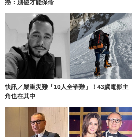
癌：別碰才能保命
快訊／嚴重災難「10人全罹難」！43歲電影主
角也在其中