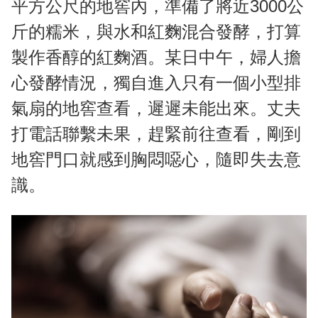
平方公尺的地窖內，準備了將近3000公
斤的糯米，與水和紅麴混合發酵，打算
製作香醇的紅麴酒。某日中午，婦人擔
心發酵情況，獨自進入只有一個小型排
氣扇的地窖查看，遲遲未能出來。丈夫
打電話聯繫未果，趕緊前往查看，剛到
地窖門口就感到胸悶噁心，隨即失去意
識。