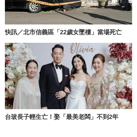
快訊／北市信義區「22歲女墜樓」當場死亡
台玻長子輕生亡！娶「最美老闆」不到2年