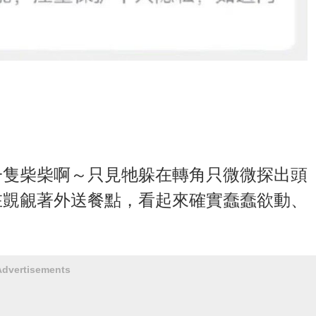
一隻柴柴啊～只見牠躲在轉角只微微探出頭
在覬覦著外送餐點，看起來確實蠢蠢欲動、
Advertisements