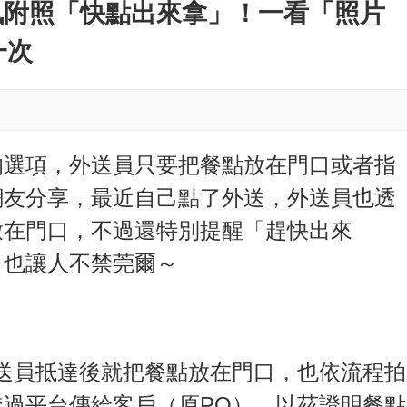
M
傳訊附照「快點出來拿」！一看「照片
u
一次
t
e
的選項，外送員只要把餐點放在門口或者指
網友分享，最近自己點了外送，外送員也透
放在門口，不過還特別提醒「趕快出來
，也讓人不禁莞爾～
送員抵達後就把餐點放在門口，也依流程拍
過平台傳給客戶（原PO），以茲證明餐點