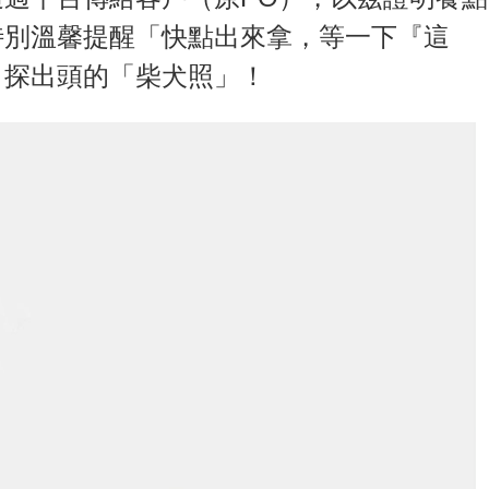
特別溫馨提醒「快點出來拿，等一下『這
角探出頭的「柴犬照」！