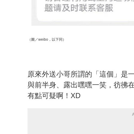
（圖／weibo，以下同）
原來外送小哥所謂的「這個」是
與前半身、露出嘿嘿一笑，彷彿
有點可疑啊！XD