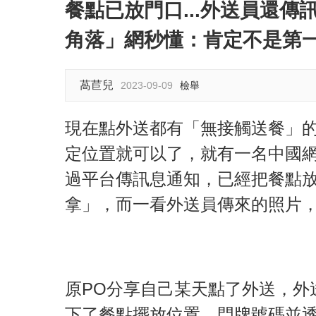
餐點已放門口...外送員還
角落」網秒懂：肯定不是第
萵苣兒
2023-09-09
檢舉
現在點外送都有「無接觸送餐」
定位置就可以了，就有一名中國
過平台傳訊息通知，已經把餐點
拿」，而一看外送員傳來的照片
原PO分享自己某天點了外送，外
下了餐點擺放位置、門牌號碼並透