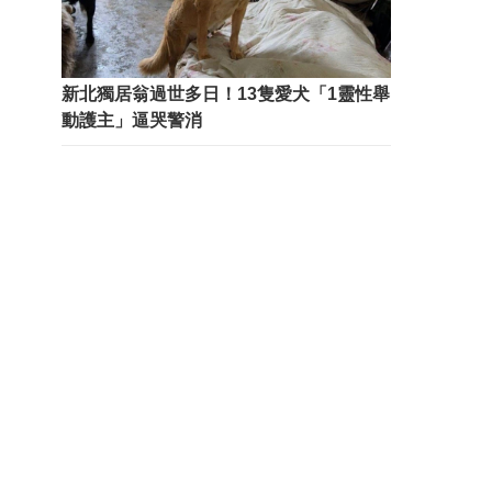
新北獨居翁過世多日！13隻愛犬「1靈性舉
動護主」逼哭警消