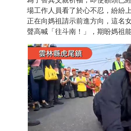
場工作人員看了於心不忍，紛紛
正在向媽祖請示前進方向，這名
聲高喊「往斗南！」，期盼媽祖