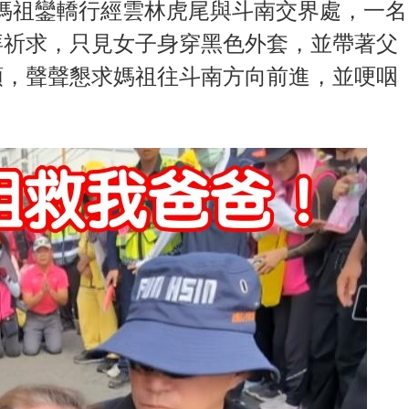
午，媽祖鑾轎行經雲林虎尾與斗南交界處，一名
拜祈求，只見女子身穿黑色外套，並帶著父
頭，聲聲懇求媽祖往斗南方向前進，並哽咽