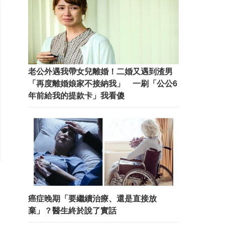
老公外遇我帶女兒離婚！二婚又遇到渣男
「再度離婚娘家不接納我」 一刷「公公6
年前給我的提款卡」我看傻
癌症晚期「要繼續治療、還是直接放
棄」？醫生終於說了實話