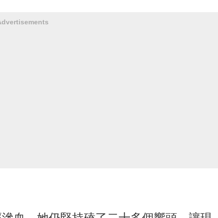
Advertisements
經滲血，她仍堅持磕了二十多個響頭，讓現