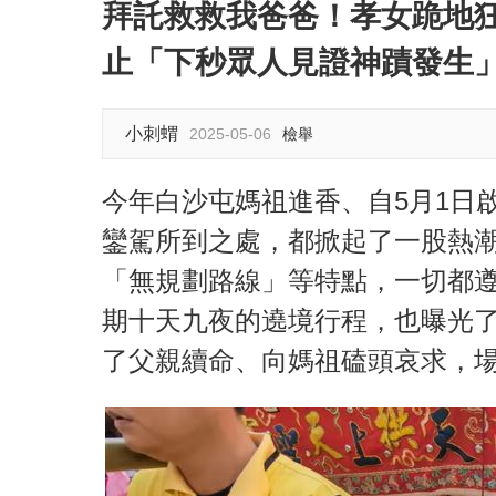
拜託救救我爸爸！孝女跪地
止「下秒眾人見證神蹟發生
小刺蝟
2025-05-06
檢舉
今年白沙屯媽祖進香、自5月1日
鑾駕所到之處，都掀起了一股熱
「無規劃路線」等特點，一切都
期十天九夜的遶境行程，也曝光了
了父親續命、向媽祖磕頭哀求，