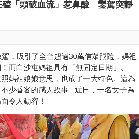
M
狂磕「頭破血流」惹鼻酸 鑾駕突靜
u
」
t
e
啟駕，吸引了全台超過30萬信眾跟隨，媽祖
潮！而白沙屯媽祖具有「無固定日期」、
遵照媽祖娘娘意思，也成了一大特色。這為
不少香客的感人故事...近日，一名女子為
場面令人動容！