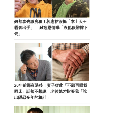
錢都拿去繳房租！郭忠祐淚揭「本土天王
霸氣出手」 難忘恩情曝「沒他很難撐下
去」
20年前那夜過後！妻子從此「不願再跟我
同床」話都不想說 老後她才指著我「說
出隱忍多年的算計」