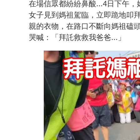
在場信眾都紛紛鼻酸...4日下
女子見到媽祖駕臨，立即跪地叩
親的衣物，在路口不斷向媽祖磕
哭喊：「拜託救救我爸爸...」