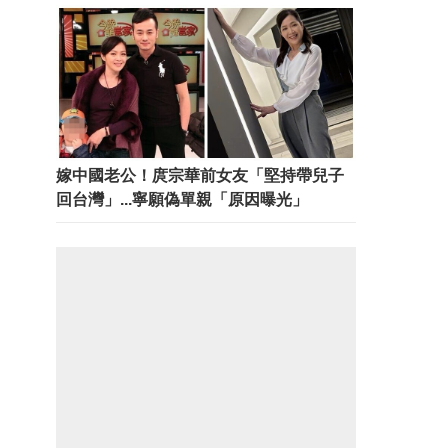
嫁中國老公！庹宗華前女友「堅持帶兒子
回台灣」...寧願偽單親「原因曝光」