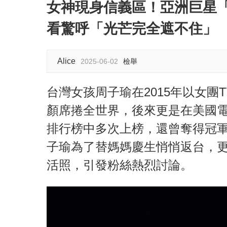
女神現身信義區！亞洲巨星
看驚呼「光芒完全遮不住」
Alice
2025-06-02
檢舉
台灣女孩周子瑜在2015年以女團
顏席捲全世界，後來更是在美國電影網
排行榜中多次上榜，還曾奪得冠
子瑜為了替媽媽慶生悄悄返台，
活照，引發粉絲熱烈討論。