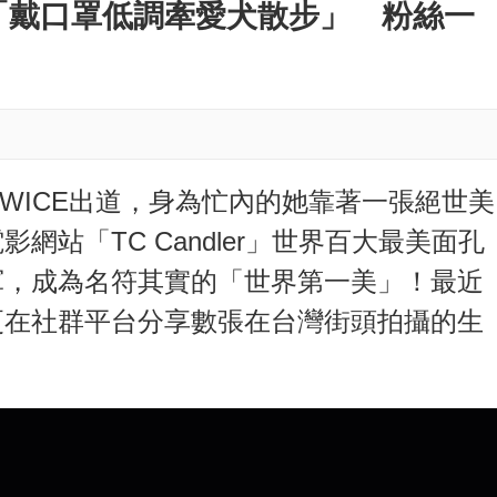
M
「戴口罩低調牽愛犬散步」 粉絲一
u
t
e
TWICE出道，身為忙內的她靠著一張絕世美
站「TC Candler」世界百大最美面孔
軍，成為名符其實的「世界第一美」！最近
更在社群平台分享數張在台灣街頭拍攝的生