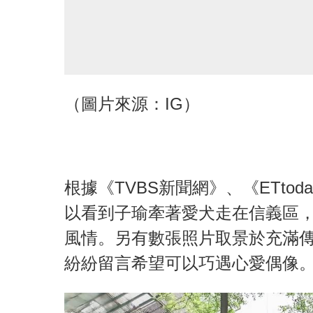
（圖片來源：IG）
根據《TVBS新聞網》、《ETt
以看到子瑜牽著愛犬走在信義區，
風情。另有數張照片取景於充滿
紛紛留言希望可以巧遇心愛偶像