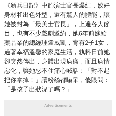
《新兵日記》中飾演士官長爆紅，姣好
身材和出色外型，還有驚人的體能，讓
她被封為「最美士官長」，上遍各大節
目，也有不少戲劇邀約，她6年前嫁給
藥品業的總經理鍾威凱，育有2子1女，
過著幸福溫馨的家庭生活，孰料日前她
卻突然傳出，身體出現病痛，而且病情
惡化，讓她忍不住痛心喊話：「對不起
把你拿掉！」讓粉絲都嚇呆，傻眼問：
「是孩子出狀況了嗎？」
Advertisements