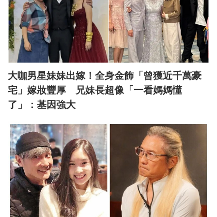
大咖男星妹妹出嫁！全身金飾「曾獲近千萬豪
宅」嫁妝豐厚 兄妹長超像「一看媽媽懂
了」：基因強大