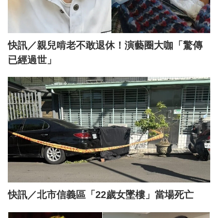
快訊／親兒啃老不敢退休！演藝圈大咖「驚傳
已經過世」
快訊／北市信義區「22歲女墜樓」當場死亡