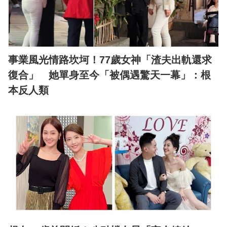
事業風光情路坎坷！77歲女神「渣夫出軌還求
復合」 她單身至今「被偶遇驚天一幕」：根
本反人類