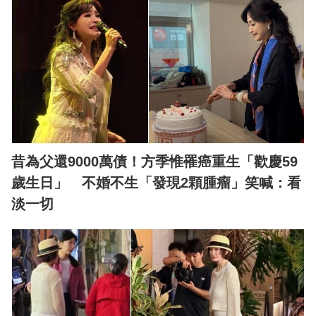
昔為父還9000萬債！方季惟罹癌重生「歡慶59
歲生日」 不婚不生「發現2顆腫瘤」笑喊：看
淡一切