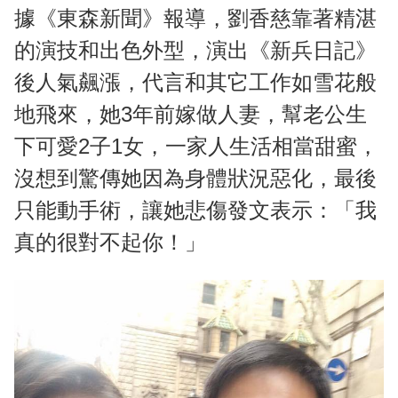
據《東森新聞》報導，劉香慈靠著精湛
的演技和出色外型，演出《新兵日記》
後人氣飆漲，代言和其它工作如雪花般
地飛來，她3年前嫁做人妻，幫老公生
下可愛2子1女，一家人生活相當甜蜜，
沒想到驚傳她因為身體狀況惡化，最後
只能動手術，讓她悲傷發文表示：「我
真的很對不起你！」