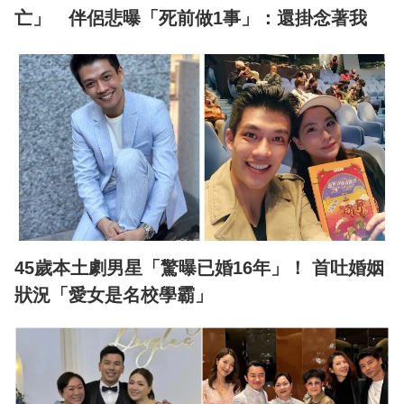
亡」 伴侶悲曝「死前做1事」：還掛念著我
45歲本土劇男星「驚曝已婚16年」！ 首吐婚姻
狀況「愛女是名校學霸」