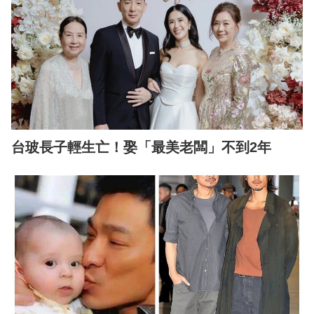
台玻長子輕生亡！娶「最美老闆」不到2年