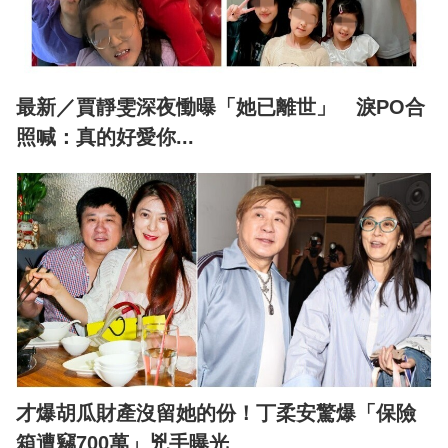
最新／賈靜雯深夜慟曝「她已離世」 淚PO合
照喊：真的好愛你...
才爆胡瓜財產沒留她的份！丁柔安驚爆「保險
箱遭竊700萬」兇手曝光