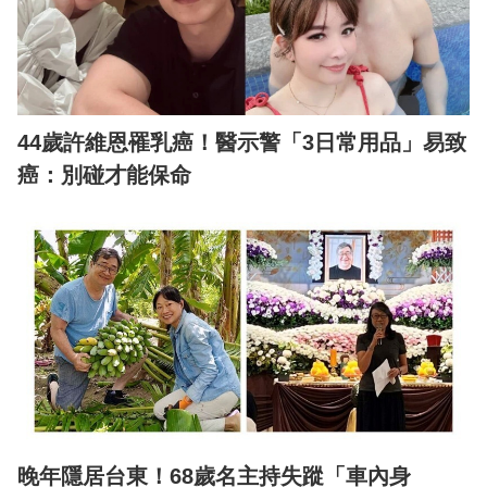
44歲許維恩罹乳癌！醫示警「3日常用品」易致
癌：別碰才能保命
晚年隱居台東！68歲名主持失蹤「車內身