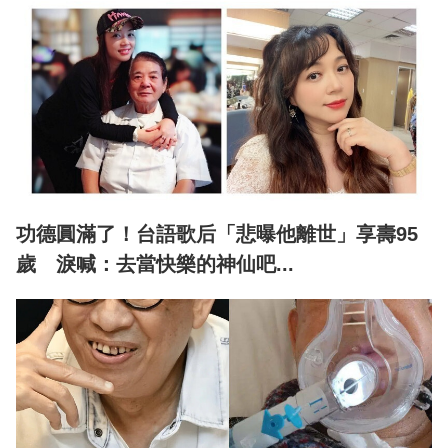
功德圓滿了！台語歌后「悲曝他離世」享壽95
歲 淚喊：去當快樂的神仙吧...