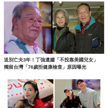
送別亡夫3年！丁強遺孀「不投靠美國兒女」
獨留台灣「76歲拒健康檢查」原因曝光