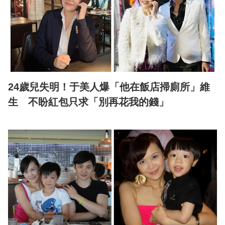
24歲兒失明！于美人爆「他在飯店掃廁所」維
生 不盼紅包只求「別再花我的錢」