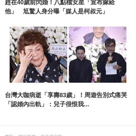
趕在40歲前閃婚！八點檔女星「宣布嫁給
他」 尪驚人身分曝「媒人是柯叔元」
台灣大咖病逝「享壽83歲」！周遊告別式痛哭
「認婚內出軌」：兒子很恨我...