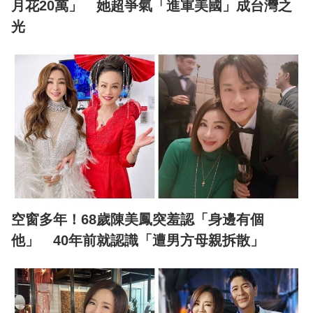
月花20萬」 她超爭氣「進軍美國」成台灣之
光
空窗多年！68歲陳美鳳突羞認「身邊有個
他」 40年前就認識「遭男方母親拆散」