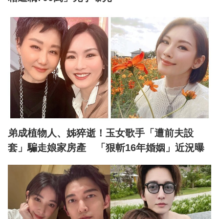
弟成植物人、姊猝逝！玉女歌手「遭前夫設
套」騙走娘家房產 「狠斬16年婚姻」近況曝