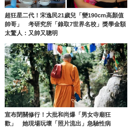
超狂星二代！宋逸民21歲兒「變190cm高顏值
帥哥」 考研究所「錄取7世界名校」獎學金額
太驚人：又帥又聰明
宣布閉關修行！大批和尚爆「男女寺廟狂
歡」 她現場玩壞「照片流出」急驗性病