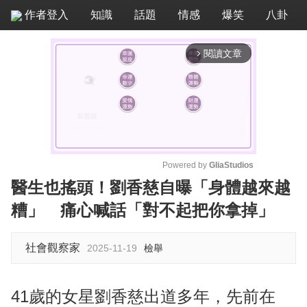
作者登入
知識
話題
情感
爆笑
八卦
閱讀文章
arrow_forward_ios
Powered by 
GliaStudios
醫生也搖頭！劉香慈自曝「身體越來越
M
糟」 痛心喊話「對不起把你拿掉」
u
t
e
社會觀察家
2025-11-19
檢舉
41歲的女星劉香慈出道多年，先前在