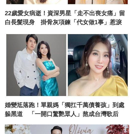
22歲愛女病逝！資深男星「走不出喪女痛」留
白長髮現身 掛骨灰項鍊「代女做1事」惹淚
婚變尪落跑！單親媽「獨扛千萬債養孩」到處
躲黑道 「一開口驚艷眾人」熬成台灣歌后