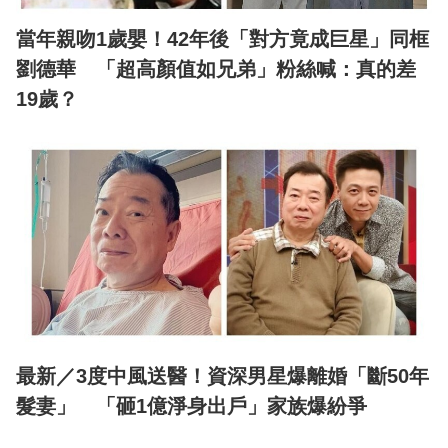
當年親吻1歲嬰！42年後「對方竟成巨星」同框
劉德華 「超高顏值如兄弟」粉絲喊：真的差
19歲？
最新／3度中風送醫！資深男星爆離婚「斷50年
髮妻」 「砸1億淨身出戶」家族爆紛爭