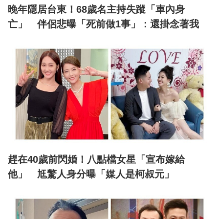
晚年隱居台東！68歲名主持失蹤「車內身
亡」 伴侶悲曝「死前做1事」：還掛念著我
趕在40歲前閃婚！八點檔女星「宣布嫁給
他」 尪驚人身分曝「媒人是柯叔元」