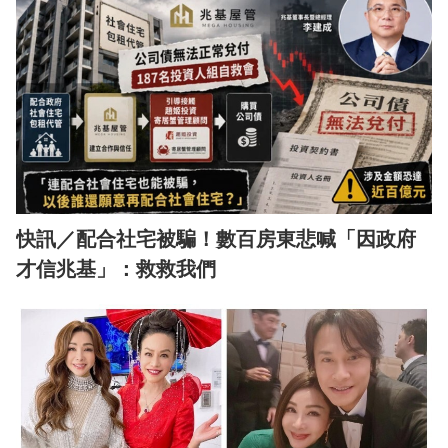
快訊／配合社宅被騙！數百房東悲喊「因政府
才信兆基」：救救我們