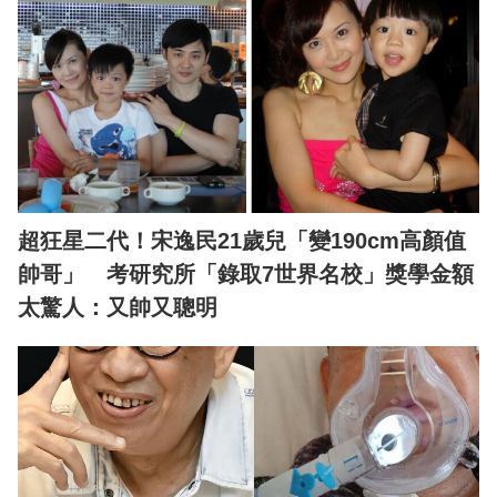
超狂星二代！宋逸民21歲兒「變190cm高顏值
帥哥」 考研究所「錄取7世界名校」獎學金額
太驚人：又帥又聰明