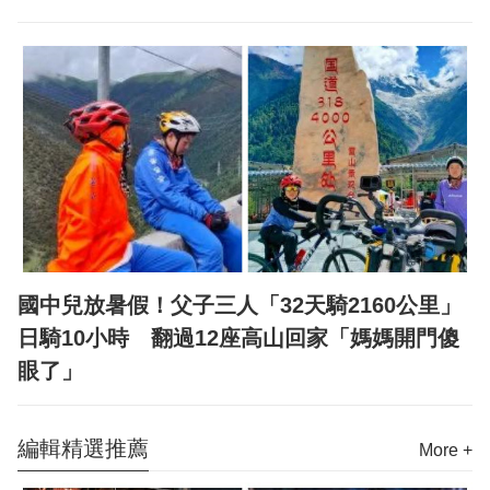
國中兒放暑假！父子三人「32天騎2160公里」
日騎10小時 翻過12座高山回家「媽媽開門傻
眼了」
編輯精選推薦
More +