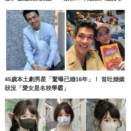
45歲本土劇男星「驚曝已婚16年」！ 首吐婚姻
狀況「愛女是名校學霸」