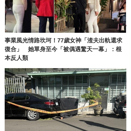
事業風光情路坎坷！77歲女神「渣夫出軌還求
復合」 她單身至今「被偶遇驚天一幕」：根
本反人類