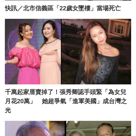
快訊／北市信義區「22歲女墜樓」當場死亡
千萬起家厝賣掉了！張秀卿認手頭緊「為女兒
月花20萬」 她超爭氣「進軍美國」成台灣之
光