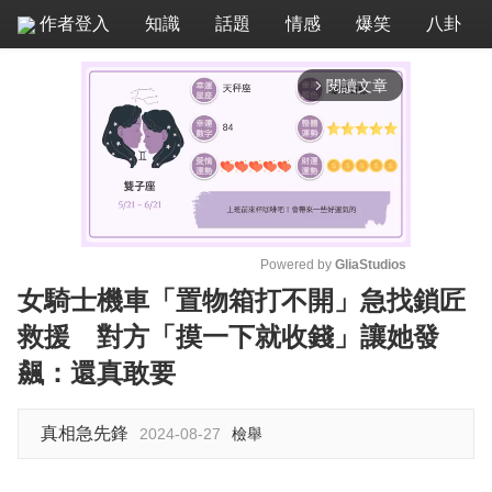
作者登入
知識
話題
情感
爆笑
八卦
閱讀文章
arrow_forward_ios
Powered by 
GliaStudios
女騎士機車「置物箱打不開」急找鎖匠
M
救援 對方「摸一下就收錢」讓她發
u
t
飆：還真敢要
e
真相急先鋒
2024-08-27
檢舉