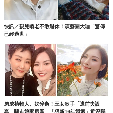
快訊／親兒啃老不敢退休！演藝圈大咖「驚傳
已經過世」
弟成植物人、姊猝逝！玉女歌手「遭前夫設
套」騙走娘家房產 「狠斬16年婚姻」近況曝