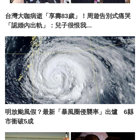
台灣大咖病逝「享壽83歲」！周遊告別式痛哭
「認婚內出軌」：兒子很恨我...
明放颱風假？最新「暴風圈侵襲率」出爐 6縣
市衝破5成