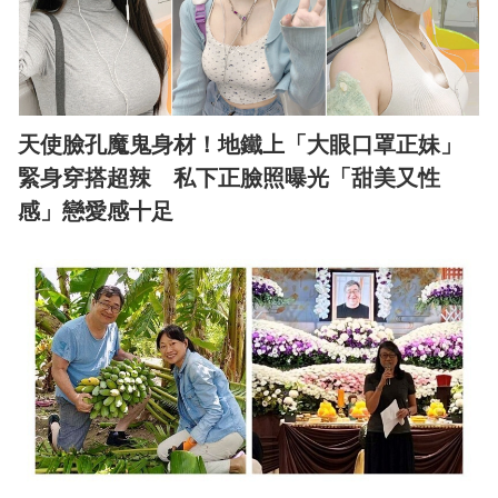
天使臉孔魔鬼身材！地鐵上「大眼口罩正妹」
緊身穿搭超辣 私下正臉照曝光「甜美又性
感」戀愛感十足