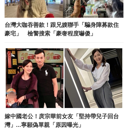
台灣大咖吞善款！跟兄嫂聯手「騙身障募款住
豪宅」 檢警搜索「豪奢程度嚇傻」
嫁中國老公！庹宗華前女友「堅持帶兒子回台
灣」...寧願偽單親「原因曝光」