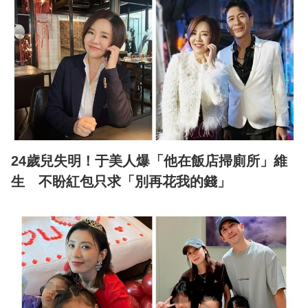
24歲兒失明！于美人爆「他在飯店掃廁所」維
生 不盼紅包只求「別再花我的錢」