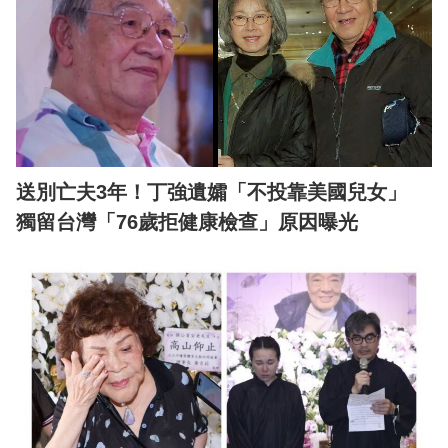
送別亡夫3年！丁強遺孀「不投靠美國兒女」
獨留台灣「76歲拒健康檢查」原因曝光