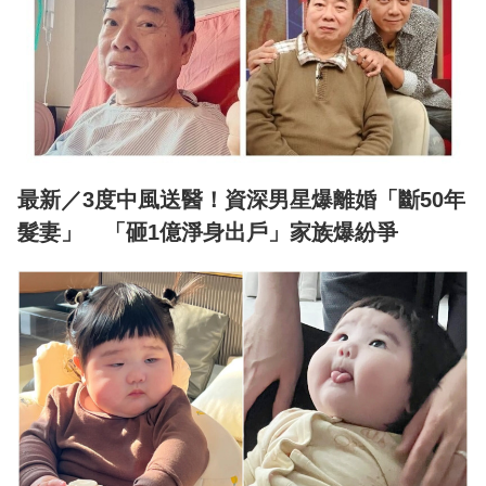
最新／3度中風送醫！資深男星爆離婚「斷50年
髮妻」 「砸1億淨身出戶」家族爆紛爭