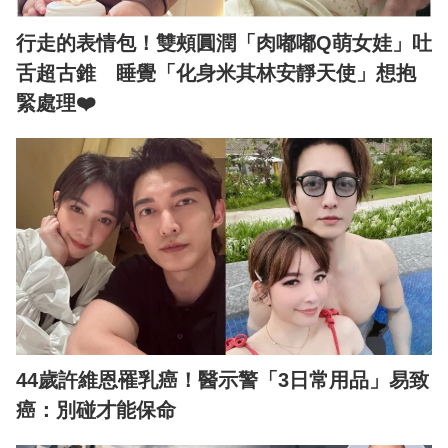
行走的表情包！雙頰圓潤「肉嘟嘟Q萌女娃」吐
舌超古錐 睡覺「化身米其林安靜天使」想抱
緊處理❤️
44歲許維恩罹乳癌！醫示警「3日常用品」易致
癌：別碰才能保命