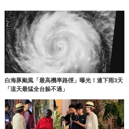
白海豚颱風「最高機率路徑」曝光！連下雨3天
「這天最猛全台躲不過」