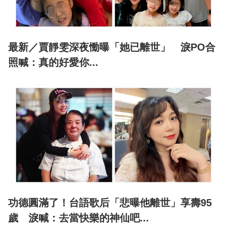
最新／賈靜雯深夜慟曝「她已離世」 淚PO合
照喊：真的好愛你...
功德圓滿了！台語歌后「悲曝他離世」享壽95
歲 淚喊：去當快樂的神仙吧...