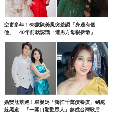
空窗多年！68歲陳美鳳突羞認「身邊有個
他」 40年前就認識「遭男方母親拆散」
婚變尪落跑！單親媽「獨扛千萬債養孩」到處
躲黑道 「一開口驚艷眾人」熬成台灣歌后