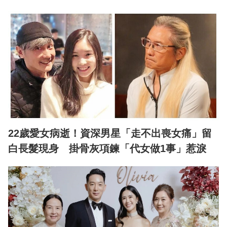
22歲愛女病逝！資深男星「走不出喪女痛」留
白長髮現身 掛骨灰項鍊「代女做1事」惹淚