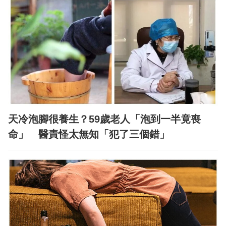
天冷泡腳很養生？59歲老人「泡到一半竟喪
命」 醫責怪太無知「犯了三個錯」