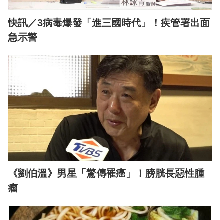
快訊／3病毒爆發「進三國時代」！疾管署出面
急示警
《劉伯溫》男星「驚傳罹癌」！膀胱長惡性腫
瘤