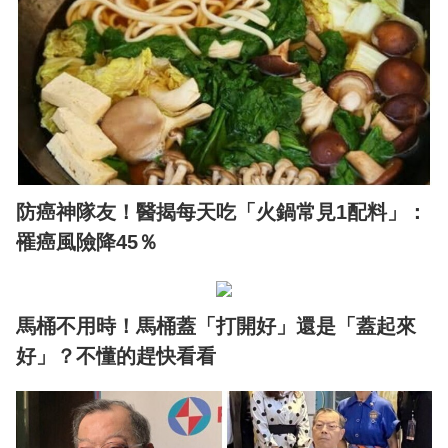
防癌神隊友！醫揭每天吃「火鍋常見1配料」：
罹癌風險降45％
馬桶不用時！馬桶蓋「打開好」還是「蓋起來
好」？不懂的趕快看看