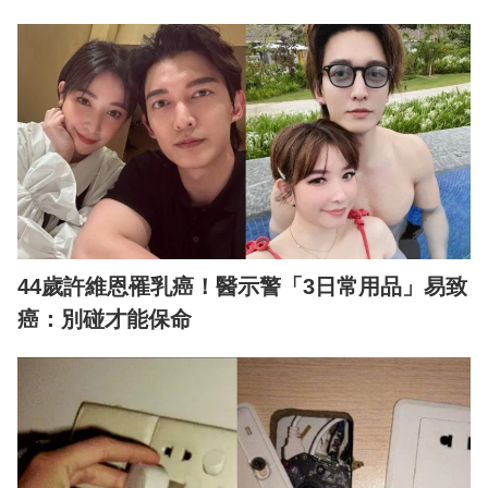
44歲許維恩罹乳癌！醫示警「3日常用品」易致
癌：別碰才能保命