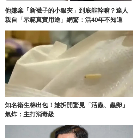
他嫌棄「新襪子的小銀夾」到底能幹嘛？達人
親自「示範真實用途」網驚：活40年不知道
知名衛生棉出包！她拆開驚見「活蟲、蟲卵」
氣炸：主打消毒級