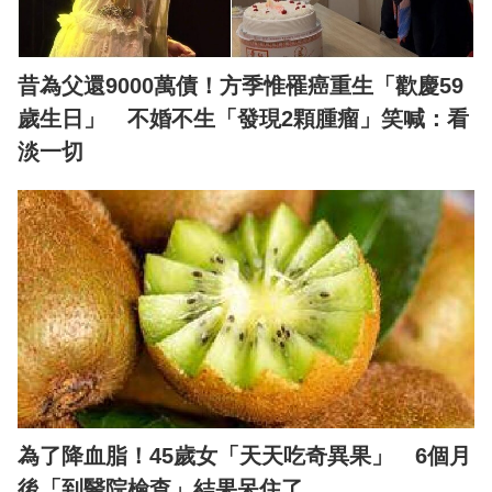
昔為父還9000萬債！方季惟罹癌重生「歡慶59
歲生日」 不婚不生「發現2顆腫瘤」笑喊：看
淡一切
為了降血脂！45歲女「天天吃奇異果」 6個月
後「到醫院檢查」結果呆住了