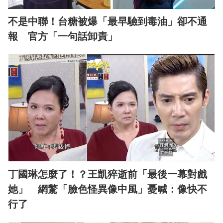
不是中聯！台糖被爆「最早驗到毒油」卻不通
報 官方「一句話卸責」
丁國琳怎麼了！？王凱猝逝前「最後一幕對戲
她」 網驚「臉色怪異像中風」憂喊：像快不
行了