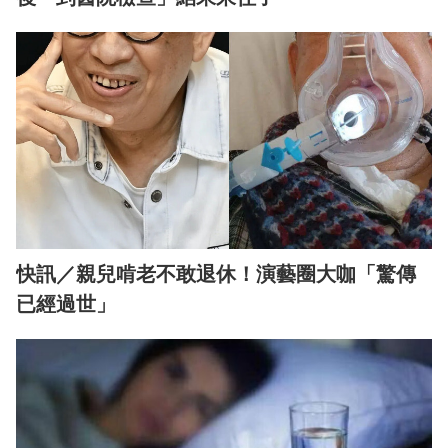
快訊／親兒啃老不敢退休！演藝圈大咖「驚傳
已經過世」