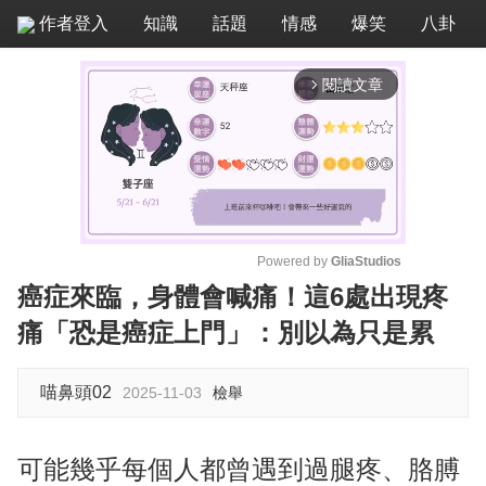
作者登入
知識
話題
情感
爆笑
八卦
閱讀文章
arrow_forward_ios
Powered by 
GliaStudios
癌症來臨，身體會喊痛！這6處出現疼
M
痛「恐是癌症上門」：別以為只是累
u
t
e
喵鼻頭02
2025-11-03
檢舉
可能幾乎每個人都曾遇到過腿疼、胳膊