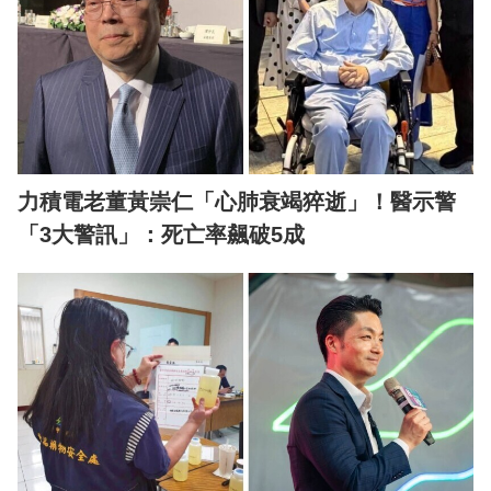
力積電老董黃崇仁「心肺衰竭猝逝」！醫示警
「3大警訊」：死亡率飆破5成