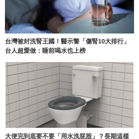
台灣被封洗腎王國！醫示警「傷腎10大排行」
台人超愛做：睡前喝水也上榜
大便完到底要不要「用水洗屁股」？長期這樣