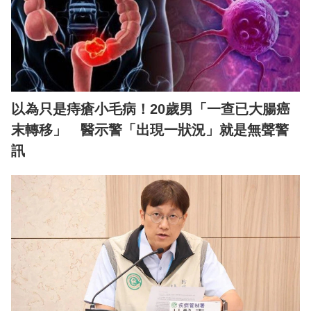
以為只是痔瘡小毛病！20歲男「一查已大腸癌
末轉移」 醫示警「出現一狀況」就是無聲警
訊