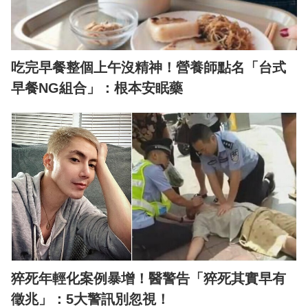
吃完早餐整個上午沒精神！營養師點名「台式
早餐NG組合」：根本安眠藥
猝死年輕化案例暴增！醫警告「猝死其實早有
徵兆」：5大警訊別忽視！