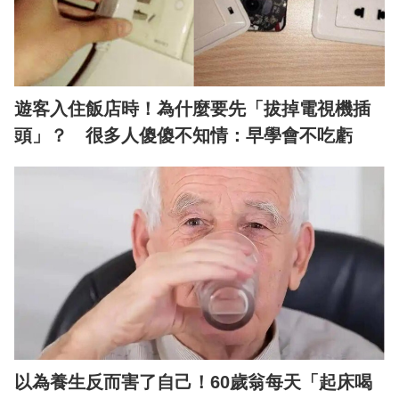
遊客入住飯店時！為什麼要先「拔掉電視機插
頭」？ 很多人傻傻不知情：早學會不吃虧
以為養生反而害了自己！60歲翁每天「起床喝