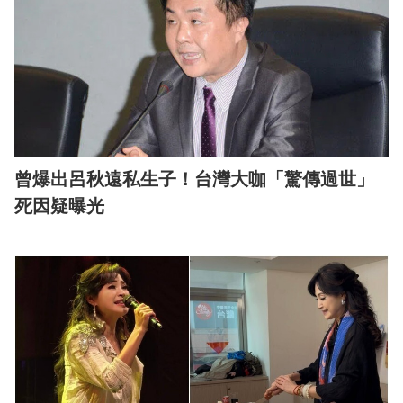
曾爆出呂秋遠私生子！台灣大咖「驚傳過世」
死因疑曝光