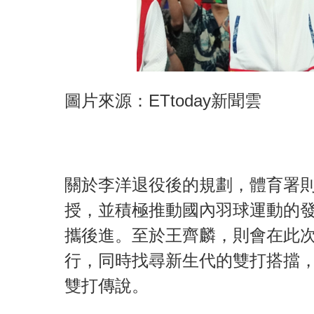
圖片來源：ETtoday新聞雲
關於李洋退役後的規劃，體育署
授，並積極推動國內羽球運動的
攜後進。至於王齊麟，則會在此
行，同時找尋新生代的雙打搭擋
雙打傳說。