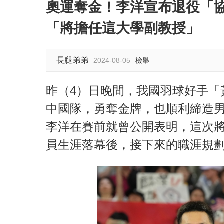
奧運奪金！李洋宣布退役「
「將擔任這大學副教授」
長腿弟弟
2024-08-05
檢舉
昨（4）日晚間，我國羽球好手「
中國隊，勇奪金牌，也順利締造男
李洋在賽前就曾公開表明，這次
員生涯落幕後，接下來的職涯規