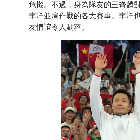
危機。不過，身為隊友的王齊麟
李洋並肩作戰的各大賽事。李洋
友情誼令人動容。