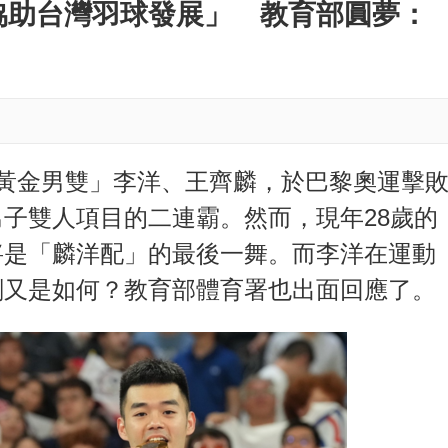
M
協助台灣羽球發展」 教育部圓夢：
u
t
e
黃金男雙」李洋、王齊麟，於巴黎奧運擊
子雙人項目的二連霸。然而，現年28歲的
將是「麟洋配」的最後一舞。而李洋在運動
劃又是如何？教育部體育署也出面回應了。