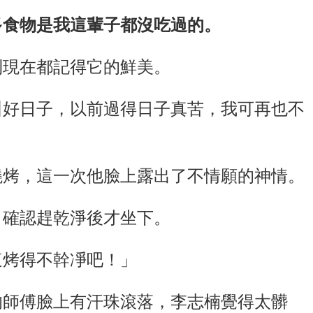
多食物是我這輩子都沒吃過的。
到現在都記得它的鮮美。
叫好日子，以前過得日子真苦，我可再也不
燒烤，這一次他臉上露出了不情願的神情。
，確認趕乾淨後才坐下。
這烤得不幹凈吧！」
的師傅臉上有汗珠滾落，李志楠覺得太髒