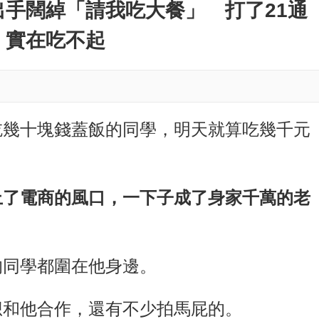
M
手闊綽「請我吃大餐」 打了21通
u
：實在吃不起
t
e
吃幾十塊錢蓋飯的同學，明天就算吃幾千元
上了電商的風口，一下子成了身家千萬的老
的同學都圍在他身邊。
想和他合作，還有不少拍馬屁的。