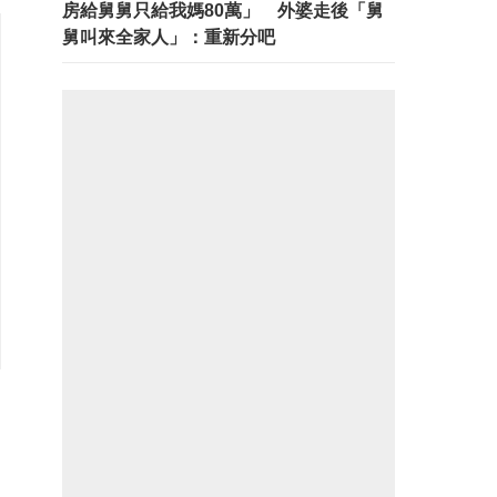
房給舅舅只給我媽80萬」 外婆走後「舅
舅叫來全家人」：重新分吧