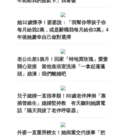
年前給我的提款卡」我看傻
她32歲懷孕！婆婆說：「我幫你帶孩子你
每月給我2萬，或是辭職我每月給你3萬」4
年後她慶幸自己做對選擇
老公出差1個月！回家「特地買玫瑰」愛妻
開心迎接 當他進浴室洗澡「一拿起蓮蓬
頭」崩潰：我們離婚吧
兒子媳婦一直很孝順！80歲老伴摔倒「靠
插管維生」媳婦堅持救 有天聽到她講電
話「隔天我拔了老伴呼吸器」
外婆一直重男輕女！她病重交代後事「把