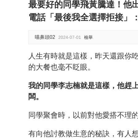
最要好的同學飛黃騰達！他出
電話「最後我全選擇拒接」
喵鼻頭02
2024-07-01
檢舉
人生有時就是這樣，昨天還跟你
的大餐也毫不眨眼。
我的同學李志楠就是這樣，他趕
闆。
同學聚會時，以前對他愛搭不理
有向他討教做生意的秘訣，有人