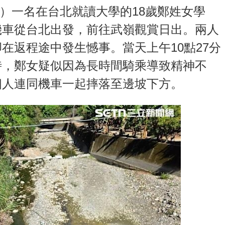
3日）一名在台北就讀大學的18歲鄭姓女學
機車從台北出發，前往武嶺觀賞日出。兩人
在返程途中發生憾事。當天上午10點27分
時，鄭女疑似因為長時間騎乘導致精神不
個人連同機車一起摔落至邊坡下方。