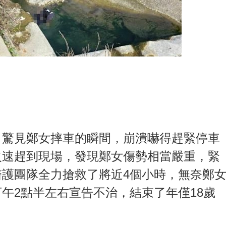
，驚見鄭女摔車的瞬間，崩潰嚇得趕緊停車
火速趕到現場，發現鄭女傷勢相當嚴重，緊
護團隊全力搶救了將近4個小時，無奈鄭
午2點半左右宣告不治，結束了年僅18歲