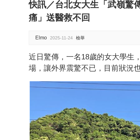
快訊／台北女大生「武嶺驚
痛」送醫救不回
Elmo
2025-11-24
檢舉
近日驚傳，一名18歲的女大學生
場，讓外界震驚不已，目前狀況