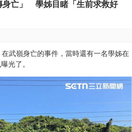
M
傳身亡」 學姊目睹「生前求救好
u
t
e
，在武嶺身亡的事件，當時還有一名學姊在
也曝光了。