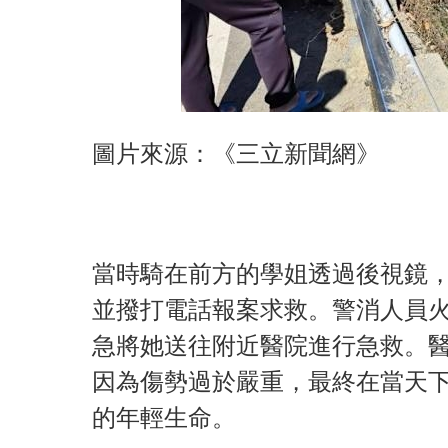
圖片來源：《三立新聞網》
當時騎在前方的學姐透過後視鏡
並撥打電話報案求救。警消人員
急將她送往附近醫院進行急救。醫
因為傷勢過於嚴重，最終在當天下
的年輕生命。