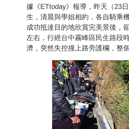
據《ETtoday》報導，昨天（2
生，清晨與學姐相約，各自騎乘
成功抵達目的地欣賞完美景後，卻
左右，行經台中霧峰區民生路段
濟，突然失控撞上路旁護欄，整