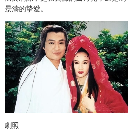
景濤的摯愛。
劇照