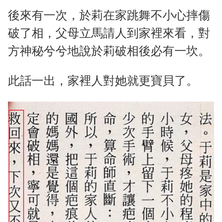
後來有一次，於莉在家跳舞不小心摔傷
破了相，父母立馬請人到家裡來看，對
方神秘兮兮地說於莉破相後必有一坎。
此話一出，家裡人對她就更寶貝了。