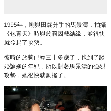
1995年，剛與田麗分手的馬景濤，拍攝
《包青天》時與於莉因戲結緣，並很快
就發起了攻勢。
彼時的於莉已經三十多歲了，也到了談
婚論嫁的年紀，所以對著馬景濤的強烈
攻勢，她很快就動搖了。