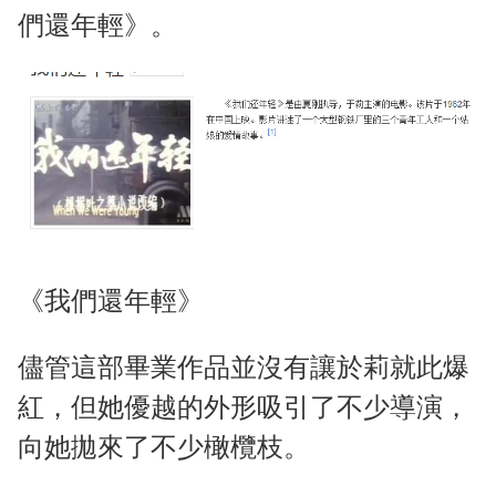
們還年輕》。
《我們還年輕》
儘管這部畢業作品並沒有讓於莉就此爆
紅，但她優越的外形吸引了不少導演，
向她拋來了不少橄欖枝。