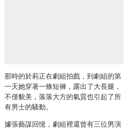
那時的於莉正在劇組拍戲，到劇組的第
一天她穿著一條短褲，露出了大長腿，
不僅貌美，落落大方的氣質也引起了所
有男士的騷動。
據張藝謀回憶，劇組裡還曾有三位男演