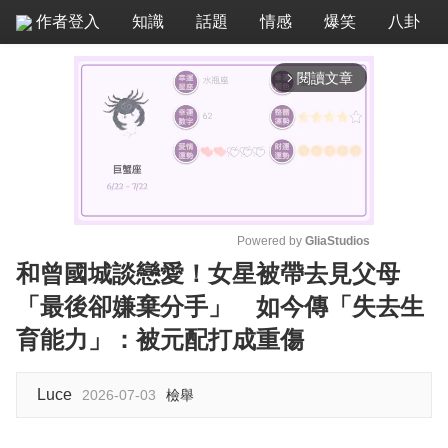
作者登入
知識
話題
情感
爆笑
八卦
閱讀文章
arrow_forward_ios
Powered by 
GliaStudios
和曾國城談戀愛！女星被帶去見父母
M
「最後卻嫌棄分手」 如今傳「失去生
u
t
育能力」：被元配打成重傷
e
Luce
2026-07-03
檢舉