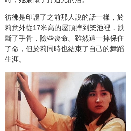
彷彿是印證了之前那人說的話一樣，於
莉意外從17米高的屋頂摔到樂池裡，跌
斷了手骨，險些喪命。雖然這一摔保住
了命，但於莉同時也結束了自己的舞蹈
生涯。