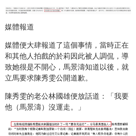
媒體報道
媒體便大肆報道了這個事情，當時正在
和其他人拍戲的於莉因此被人調侃，導
致她很是不開心，馬景濤知道以後，就
立馬要求陳秀雯公開道歉。
陳秀雯的老公林國雄便放話道：「我要
他（馬景濤）沒運走。」