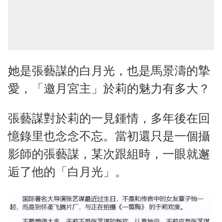
她是張藝謀的白月光，也是馬景濤的摯
愛，「邀月宮主」於莉的魅力有多大？
張藝謀對於莉的一見鍾情，多年後在回
憶錄里也念念不忘。當初還只是一個攝
影師的張藝謀，某次跟組時，一眼就邂
逅了他的「白月光」。