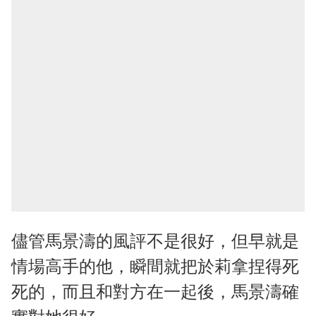
儘管馬景濤的風評不是很好，但早就是
情場高手的他，瞬間就把於莉拿捏得死
死的，而且和對方在一起後，馬景濤確