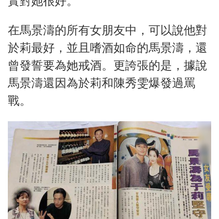
實對她很好。
在馬景濤的所有女朋友中，可以說他對
於莉最好，並且嗜酒如命的馬景濤，還
曾發誓要為她戒酒。更誇張的是，據說
馬景濤還因為於莉和陳秀雯爆發過罵
戰。