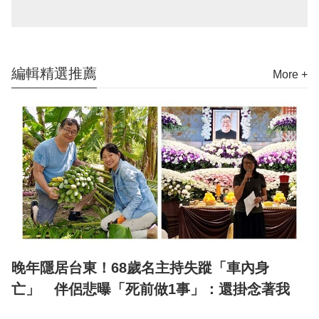
編輯精選推薦
More +
晚年隱居台東！68歲名主持失蹤「車內身
亡」 伴侶悲曝「死前做1事」：還掛念著我