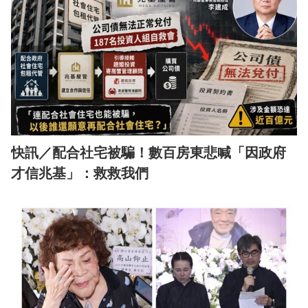
快訊／配合社宅被騙！數百房東悲喊「因政府
才信兆基」：救救我們