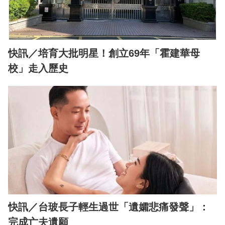
快訊／培育大批明星！創立69年「霍建華母
校」走入歷史
快訊／台玻長子輕生過世「遺孀悲痛發聲」：
完成亡夫遺願