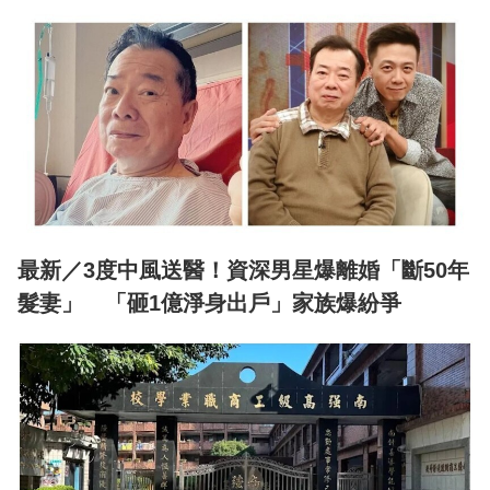
最新／3度中風送醫！資深男星爆離婚「斷50年
髮妻」 「砸1億淨身出戶」家族爆紛爭