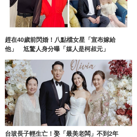
趕在40歲前閃婚！八點檔女星「宣布嫁給
他」 尪驚人身分曝「媒人是柯叔元」
台玻長子輕生亡！娶「最美老闆」不到2年