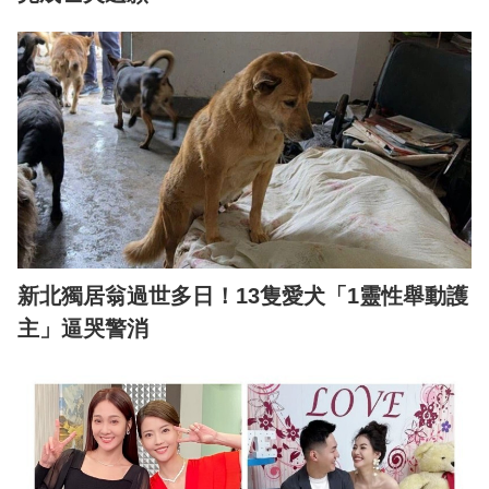
新北獨居翁過世多日！13隻愛犬「1靈性舉動護
主」逼哭警消