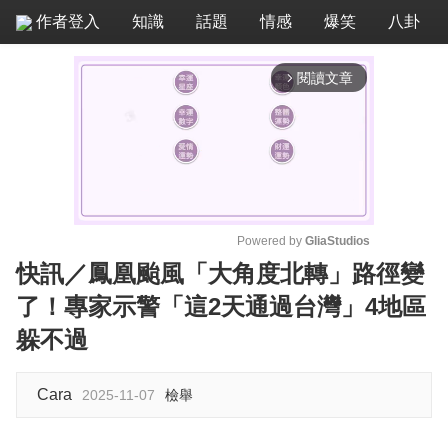
作者登入
知識
話題
情感
爆笑
八卦
閱讀文章
arrow_forward_ios
Powered by 
GliaStudios
快訊／鳳凰颱風「大角度北轉」路徑變
M
了！專家示警「這2天通過台灣」4地區
u
t
躲不過
e
Cara
2025-11-07
檢舉