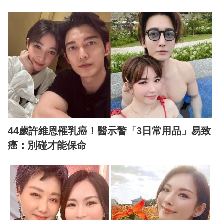
44歲許維恩罹乳癌！醫示警「3日常用品」易致
癌：別碰才能保命