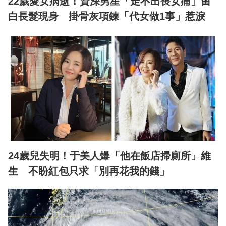
22歲愛女病逝！資深男星「走不出喪女痛」留
白長髮現身 掛骨灰項鍊「代女做1事」惹淚
24歲兒失明！于美人爆「他在飯店掃廁所」維
生 不盼紅包只求「別再花我的錢」