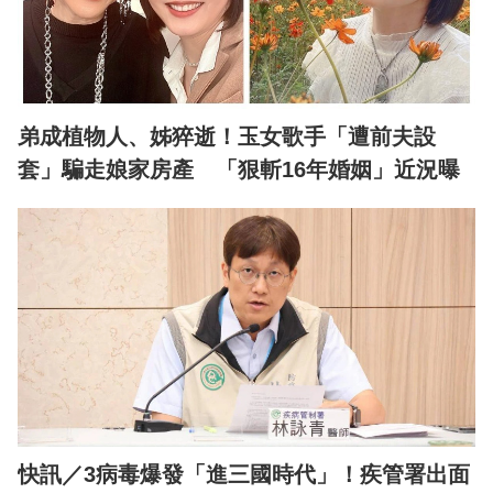
弟成植物人、姊猝逝！玉女歌手「遭前夫設
套」騙走娘家房產 「狠斬16年婚姻」近況曝
快訊／3病毒爆發「進三國時代」！疾管署出面