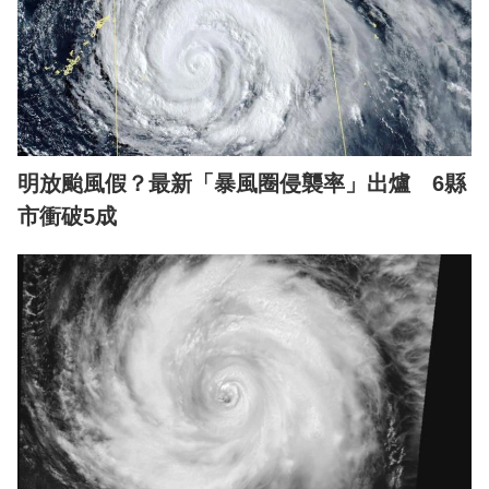
明放颱風假？最新「暴風圈侵襲率」出爐 6縣
市衝破5成