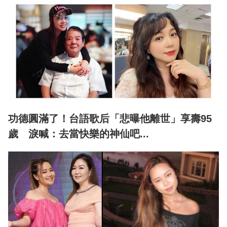
功德圓滿了！台語歌后「悲曝他離世」享壽95
歲 淚喊：去當快樂的神仙吧...