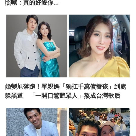
照喊：真的好愛你...
婚變尪落跑！單親媽「獨扛千萬債養孩」到處
躲黑道 「一開口驚艷眾人」熬成台灣歌后