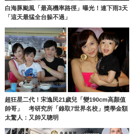
白海豚颱風「最高機率路徑」曝光！連下雨3天
「這天最猛全台躲不過」
超狂星二代！宋逸民21歲兒「變190cm高顏值
帥哥」 考研究所「錄取7世界名校」獎學金額
太驚人：又帥又聰明