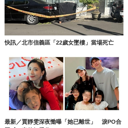
快訊／北市信義區「22歲女墜樓」當場死亡
最新／賈靜雯深夜慟曝「她已離世」 淚PO合