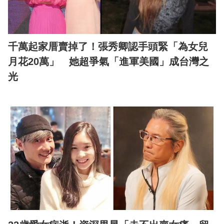
千萬起家厝賣掉了！張秀卿認手頭緊「為女兒
月花20萬」 她超爭氣「進軍美國」成台灣之
光