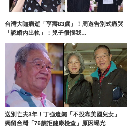
台灣大咖病逝「享壽83歲」！周遊告別式痛哭
「認婚內出軌」：兒子很恨我...
送別亡夫3年！丁強遺孀「不投靠美國兒女」
獨留台灣「76歲拒健康檢查」原因曝光