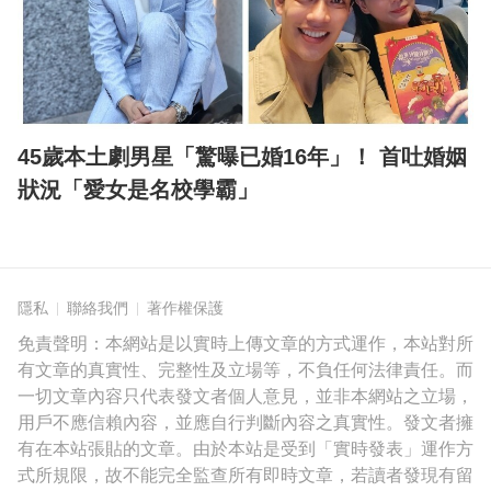
45歲本土劇男星「驚曝已婚16年」！ 首吐婚姻
狀況「愛女是名校學霸」
隱私
聯絡我們
著作權保護
免責聲明：本網站是以實時上傳文章的方式運作，本站對所
有文章的真實性、完整性及立場等，不負任何法律責任。而
一切文章內容只代表發文者個人意見，並非本網站之立場，
用戶不應信賴內容，並應自行判斷內容之真實性。發文者擁
有在本站張貼的文章。由於本站是受到「實時發表」運作方
式所規限，故不能完全監查所有即時文章，若讀者發現有留