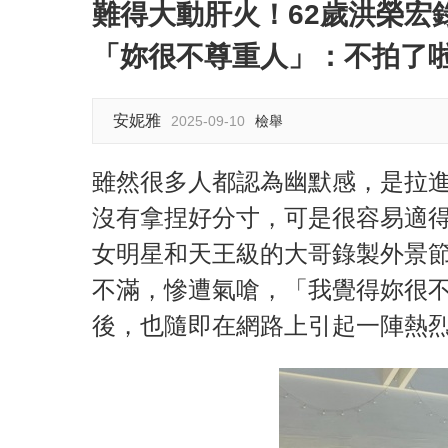
難得大動肝火！62歲洪榮宏
「妳很不尊重人」：不拍了
安妮雅
2025-09-10
檢舉
雖然很多人都認為幽默感，是拉
沒有拿捏好分寸，可是很容易適
女明星和天王級的大哥錄製外景
不滿，慘遭氣嗆，「我覺得妳很
後，也隨即在網路上引起一陣熱