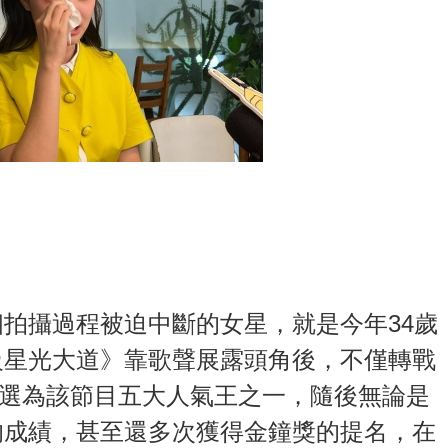
拍攝過程被迫中斷的女星，就是今年34歲
級星光大道》靠歌聲展露頭角後，不僅轉戰
》被票選為該節目五大人氣王之一，隨後無論是
的成績，甚至還多次獲得金鐘獎的提名，在