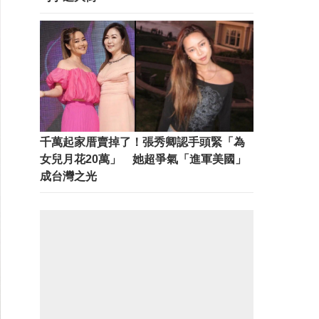
千萬起家厝賣掉了！張秀卿認手頭緊「為
女兒月花20萬」 她超爭氣「進軍美國」
成台灣之光