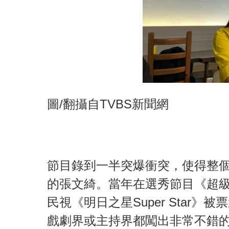
圖/翻攝自TVBS新聞網
節目錄到一半突爆衝突，使得整個
的張文綺。當年在選秀節目《超
民視《明日之星Super Star
戲劇界或主持界都闖出非常不錯