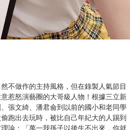
自然不做作的主持風格，但在錄製人氣節目
注意惹怒演藝圈的大哥級人物！根據三立新
麗、張文綺、潘君侖到以前的國小和老同學
次偷跑出去玩時，被比自己年紀大的人踢到
方理論：「萬一我孫子以後生不出來，你就