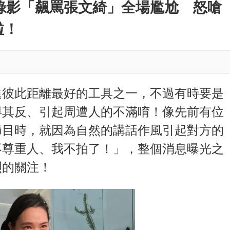
M
錄影「飆罵張文綺」全場尷尬 怒嗆
u
啦！
t
e
進彼此距離最好的工具之一，不過有時要是
得其反、引起周遭人的不滿唷！像先前有位
節目時，就因為自然的講話作風引起對方的
不尊重人、我不拍了！」，整個消息曝光之
烈的關注！