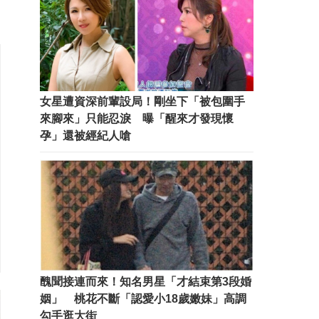
女星遭資深前輩設局！剛坐下「被包圍手
來腳來」只能忍淚 曝「醒來才發現懷
孕」還被經紀人嗆
醜聞接連而來！知名男星「才結束第3段婚
姻」 桃花不斷「認愛小18歲嫩妹」高調
勾手逛大街