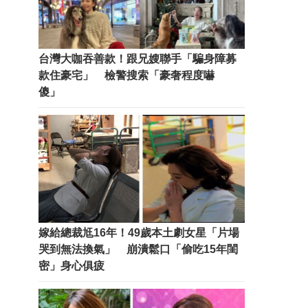
台灣大咖吞善款！跟兄嫂聯手「騙身障募
款住豪宅」 檢警搜索「豪奢程度嚇
傻」
嫁給總裁尪16年！49歲本土劇女星「片場
哭到無法換氣」 崩潰鬆口「偷吃15年閨
密」身心俱疲