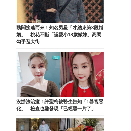
醜聞接連而來！知名男星「才結束第3段婚
姻」 桃花不斷「認愛小18歲嫩妹」高調
勾手逛大街
沒辦法治癒！許聖梅被醫生告知「1器官惡
化」 檢查也難發現「已經黑一片了」