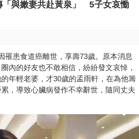
M
傳「與嫩妻共赴黃泉」 5子女哀慟
u
t
e
因罹患食道癌離世，享壽73歲。原本消息
，圈內的好友也不敢相信，紛紛發文哀悼，
的年輕老婆，才30歲的孟雨軒，在為他籌
勞累，導致心臟病發作不幸辭世，隨同丈夫