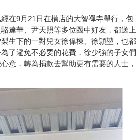
經在9月21日在橫店的大智禪寺舉行，包
員駱達華、尹天照等多位圈中好友，都送上
雪梨生下的一對兒女徐偉棟、徐頴堃，也都
外為了避免不必要的花費，徐少強的子女們
些心意，轉為捐款去幫助更有需要的人士，