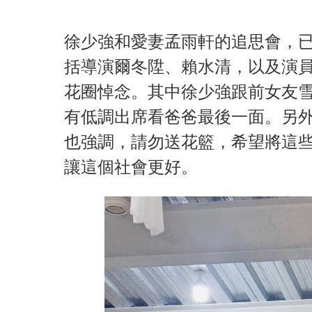
徐少強和愛妻孟雨軒的追思會，已
括導演爾冬陞、賴水清，以及演
花圈悼念。其中徐少強跟前女友
有低調出席看爸爸最後一面。另
也強調，請勿送花籃，希望將這
讓這個社會更好。