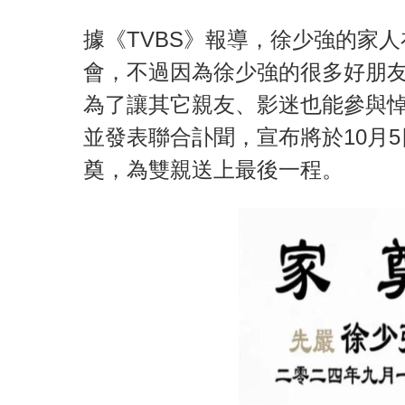
據《TVBS》報導，徐少強的家人
會，不過因為徐少強的很多好朋
為了讓其它親友、影迷也能參與
並發表聯合訃聞，宣布將於10月
奠，為雙親送上最後一程。