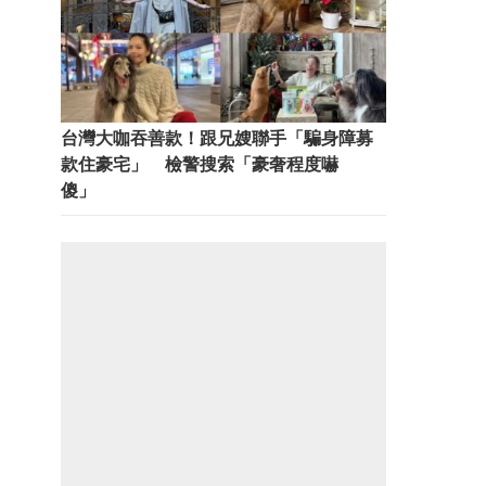
台灣大咖吞善款！跟兄嫂聯手「騙身障募
款住豪宅」 檢警搜索「豪奢程度嚇
傻」