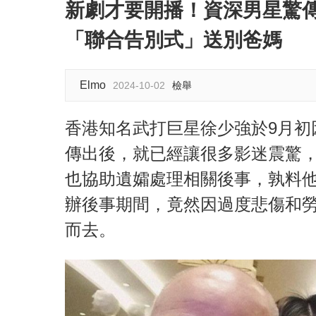
新劇才要開播！資深男星驚
「聯合告別式」送別爸媽
Elmo
2024-10-02
檢舉
香港知名武打巨星徐少強於9月初
傳出後，就已經讓很多影迷震驚
也協助遺孀處理相關後事，孰料他
辦後事期間，竟然因過度悲傷和
而去。