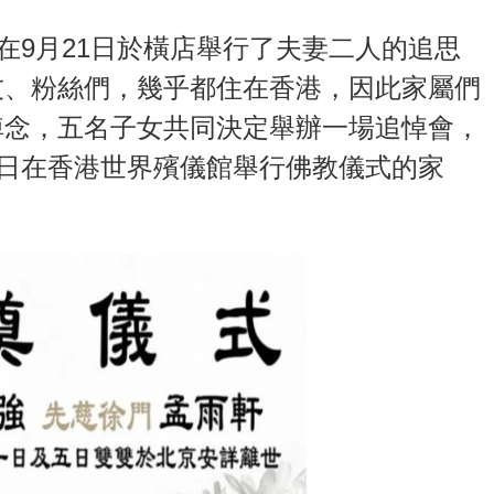
在9月21日於橫店舉行了夫妻二人的追思
友、粉絲們，幾乎都住在香港，因此家屬們
悼念，五名子女共同決定舉辦一場追悼會，
5日在香港世界殯儀館舉行佛教儀式的家