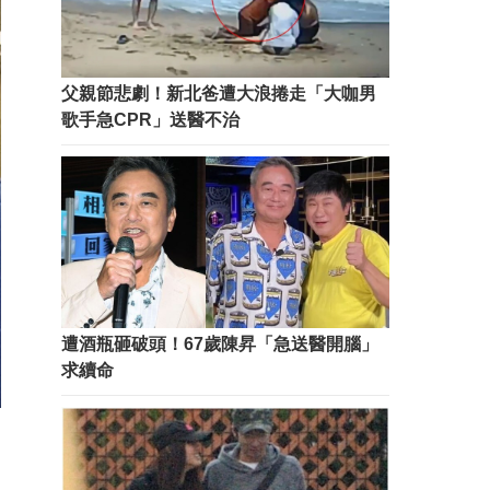
父親節悲劇！新北爸遭大浪捲走「大咖男
歌手急CPR」送醫不治
遭酒瓶砸破頭！67歲陳昇「急送醫開腦」
求續命