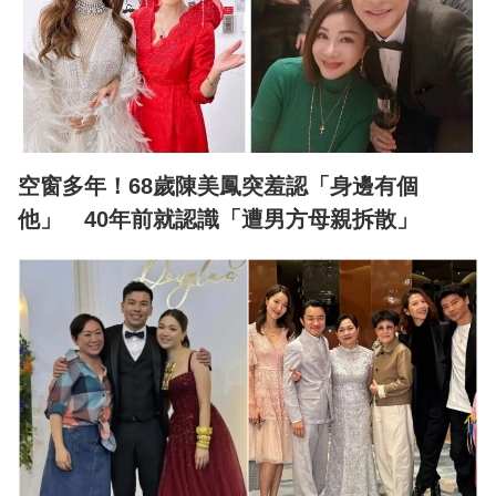
空窗多年！68歲陳美鳳突羞認「身邊有個
他」 40年前就認識「遭男方母親拆散」