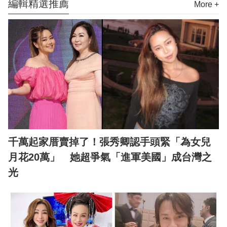
編輯精選推薦
More +
千萬起家厝賣掉了！張秀卿認手頭緊「為女兒
月花20萬」 她超爭氣「進軍美國」成台灣之
光