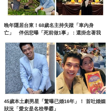
晚年隱居台東！68歲名主持失蹤「車內身
亡」 伴侶悲曝「死前做1事」：還掛念著我
45歲本土劇男星「驚曝已婚16年」！ 首吐婚姻
狀況「愛女是名校學霸」