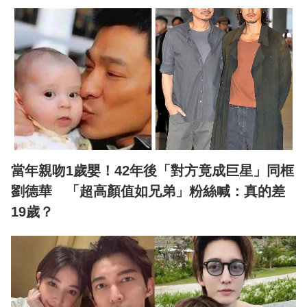
當年親吻1歲嬰！42年後「對方竟成巨星」同框
劉德華 「超高顏值如兄弟」粉絲喊：真的差
19歲？