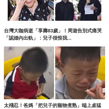
台灣大咖病逝「享壽83歲」！周遊告別式痛哭
「認婚內出軌」：兒子很恨我...
太殘忍！爸媽「把兒子的寵物煮熟」端上桌猛