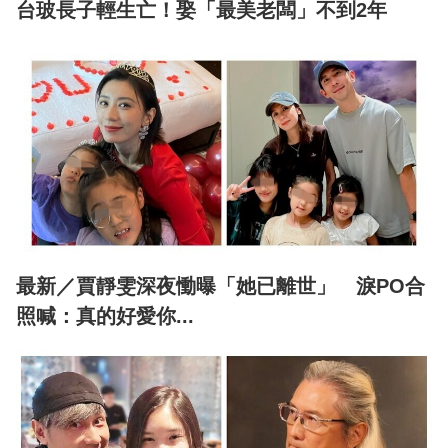
台玻長子輕生亡！娶「最美老闆」不到2年
最新／賈靜雯深夜慟曝「她已離世」 淚PO合
照喊：真的好愛你...