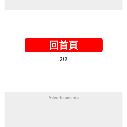
回首頁
2/2
Advertisements