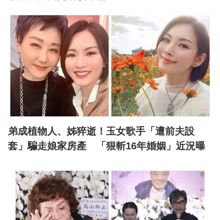
弟成植物人、姊猝逝！玉女歌手「遭前夫設
套」騙走娘家房產 「狠斬16年婚姻」近況曝