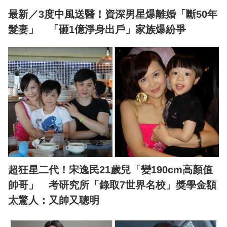
最新／3度中風送醫！資深男星爆離婚「斷50年
髮妻」 「砸1億淨身出戶」家族爆紛爭
超狂星二代！宋逸民21歲兒「變190cm高顏值
帥哥」 考研究所「錄取7世界名校」獎學金額
太驚人：又帥又聰明