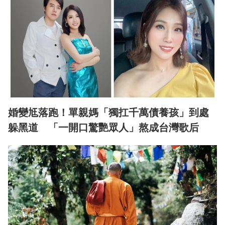
婚變尪落跑！單親媽「獨扛千萬債養孩」到處
躲黑道 「一開口驚艷眾人」熬成台灣歌后