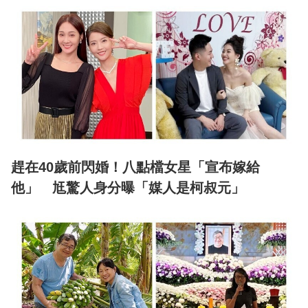
趕在40歲前閃婚！八點檔女星「宣布嫁給
他」 尪驚人身分曝「媒人是柯叔元」