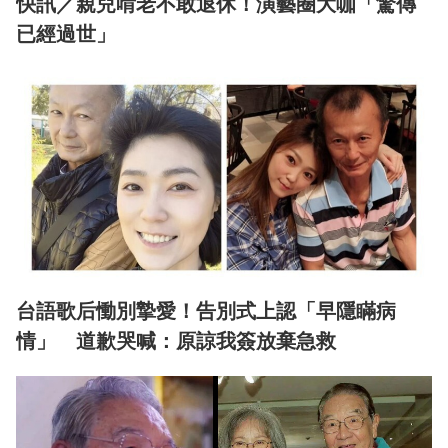
快訊／親兒啃老不敢退休！演藝圈大咖「驚傳
已經過世」
台語歌后慟別摯愛！告別式上認「早隱瞞病
情」 道歉哭喊：原諒我簽放棄急救