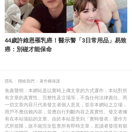
44歲許維恩罹乳癌！醫示警「3日常用品」易致
癌：別碰才能保命
隱私
聯絡我們
著作權保護
免責聲明：本網站是以實時上傳文章的方式運作，本站對所
有文章的真實性、完整性及立場等，不負任何法律責任。而
一切文章內容只代表發文者個人意見，並非本網站之立場，
用戶不應信賴內容，並應自行判斷內容之真實性。發文者擁
有在本站張貼的文章。由於本站是受到「實時發表」運作方
式所規限，故不能完全監查所有即時文章，若讀者發現有留