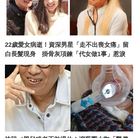
22歲愛女病逝！資深男星「走不出喪女痛」留
白長髮現身 掛骨灰項鍊「代女做1事」惹淚