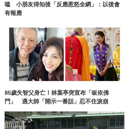
嗑 小朋友得知後「反應惹怒全網」：以後會
有報應
85歲失智父身亡！林葉亭突宣布「皈依佛
門」 遇大師「開示一番話」忍不住淚崩