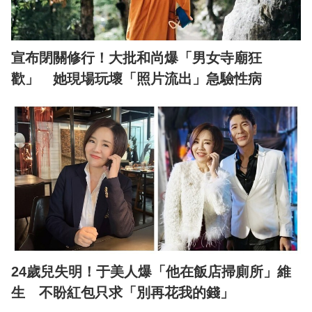
宣布閉關修行！大批和尚爆「男女寺廟狂
歡」 她現場玩壞「照片流出」急驗性病
24歲兒失明！于美人爆「他在飯店掃廁所」維
生 不盼紅包只求「別再花我的錢」