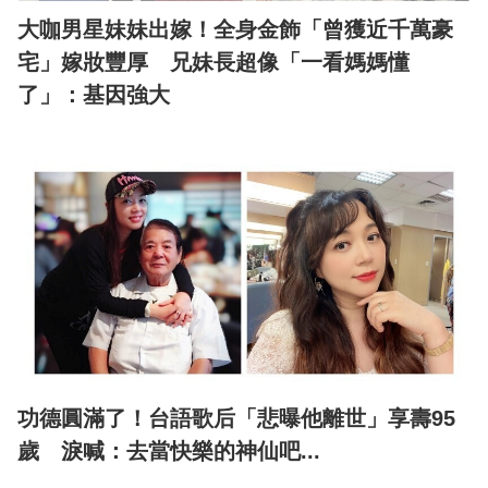
大咖男星妹妹出嫁！全身金飾「曾獲近千萬豪
宅」嫁妝豐厚 兄妹長超像「一看媽媽懂
了」：基因強大
功德圓滿了！台語歌后「悲曝他離世」享壽95
歲 淚喊：去當快樂的神仙吧...