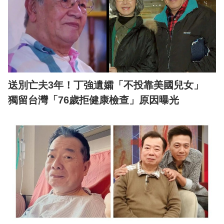
送別亡夫3年！丁強遺孀「不投靠美國兒女」
獨留台灣「76歲拒健康檢查」原因曝光