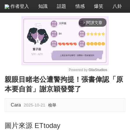
作者登入
知識
話題
情感
爆笑
八卦
閱讀文章
arrow_forward_ios
Powered by 
GliaStudios
親眼目睹老公遭警拘提！張書偉認「原
M
本要自首」謝京穎發聲了
u
t
e
Cara
2025-10-21
檢舉
圖片來源 ETtoday