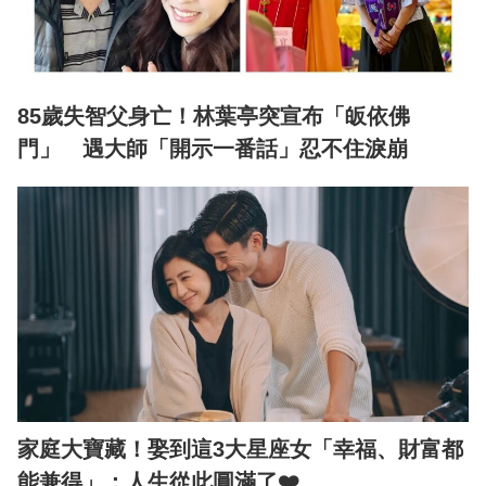
85歲失智父身亡！林葉亭突宣布「皈依佛
門」 遇大師「開示一番話」忍不住淚崩
家庭大寶藏！娶到這3大星座女「幸福、財富都
能兼得」：人生從此圓滿了❤️