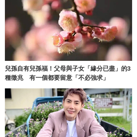
兒孫自有兒孫福！父母與子女「緣分已盡」的3
種徵兆 有一個都要留意「不必強求」