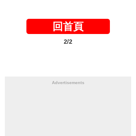
回首頁
2/2
Advertisements