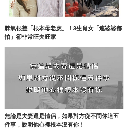
脾氣很差「根本母老虎」！3生肖女「連婆婆都
怕」卻非常旺夫旺家
無論是夫妻還是情侶，如果對方從不問你這五
件事，說明他心裡根本沒有你！