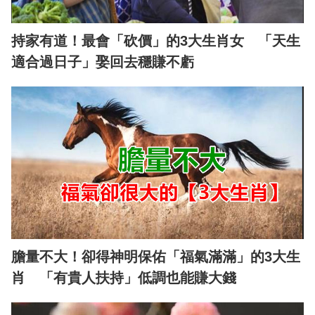
持家有道！最會「砍價」的3大生肖女 「天生
適合過日子」娶回去穩賺不虧
膽量不大！卻得神明保佑「福氣滿滿」的3大生
肖 「有貴人扶持」低調也能賺大錢