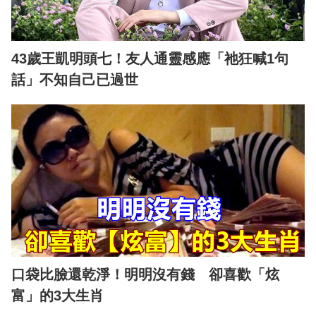
43歲王凱明頭七！友人通靈感應「祂狂喊1句
話」不知自己已過世
口袋比臉還乾淨！明明沒有錢 卻喜歡「炫
富」的3大生肖