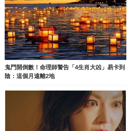
鬼門開倒數！命理師警告「4生肖大凶」易卡到
陰：這個月遠離2地