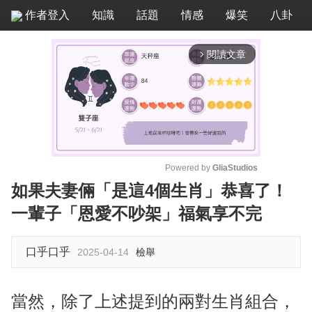
作者登入
知識
話題
情感
爆笑
八卦
閱讀文章
arrow_forward_ios
Powered by 
GliaStudios
如果夫妻倆「是這4個生肖」恭喜了！
M
一輩子「恩愛不吵架」福氣享不完
u
t
e
口乎口乎
2025-04-14
檢舉
當然，除了上述提到的兩對生肖組合，