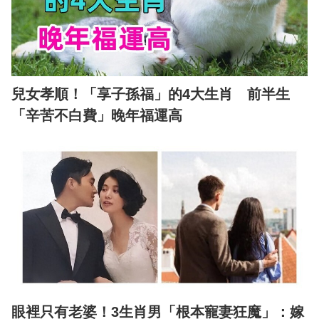
兒女孝順！「享子孫福」的4大生肖 前半生
「辛苦不白費」晚年福運高
眼裡只有老婆！3生肖男「根本寵妻狂魔」：嫁