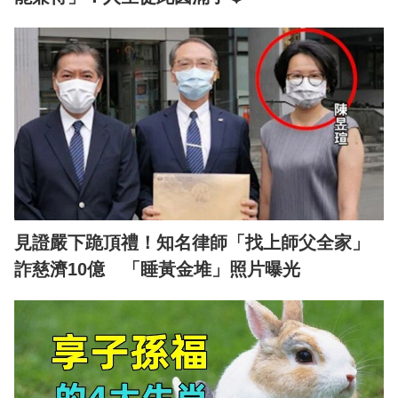
見證嚴下跪頂禮！知名律師「找上師父全家」
詐慈濟10億 「睡黃金堆」照片曝光