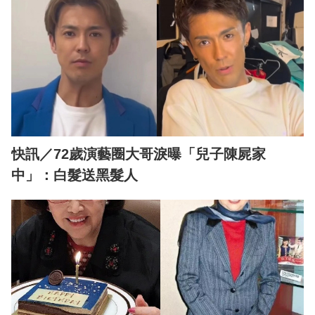
快訊／72歲演藝圈大哥淚曝「兒子陳屍家
中」：白髮送黑髮人