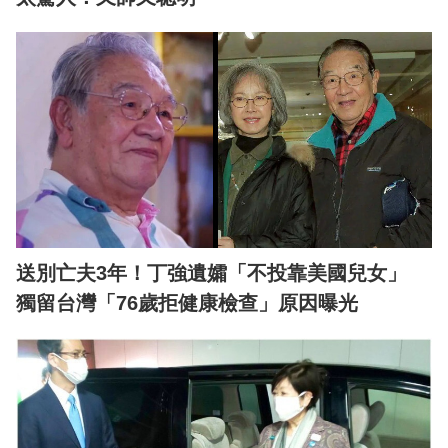
送別亡夫3年！丁強遺孀「不投靠美國兒女」
獨留台灣「76歲拒健康檢查」原因曝光