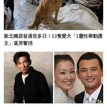
新北獨居翁過世多日！13隻愛犬「1靈性舉動護
主」逼哭警消