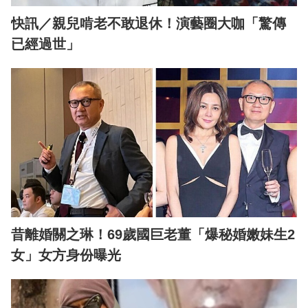
快訊／親兒啃老不敢退休！演藝圈大咖「驚傳
已經過世」
昔離婚關之琳！69歲國巨老董「爆秘婚嫩妹生2
女」女方身份曝光