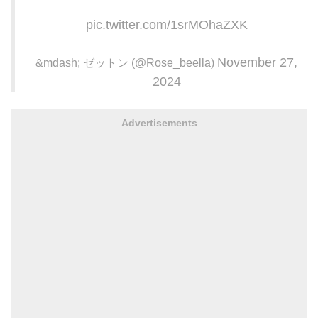
pic.twitter.com/1srMOhaZXK
November 27,
&mdash; ゼットン (@Rose_beella)
2024
Advertisements