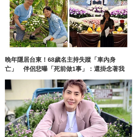
晚年隱居台東！68歲名主持失蹤「車內身
亡」 伴侶悲曝「死前做1事」：還掛念著我