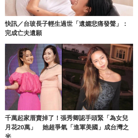
快訊／台玻長子輕生過世「遺孀悲痛發聲」：
完成亡夫遺願
千萬起家厝賣掉了！張秀卿認手頭緊「為女兒
月花20萬」 她超爭氣「進軍美國」成台灣之
光