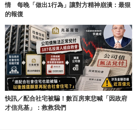
情 每晚「做出1行為」讓對方精神崩潰：最狠
的報復
快訊／配合社宅被騙！數百房東悲喊「因政府
才信兆基」：救救我們