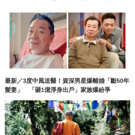
最新／3度中風送醫！資深男星爆離婚「斷50年
髮妻」 「砸1億淨身出戶」家族爆紛爭