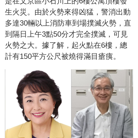
是在文京區小石川上的6樓公寓頂樓發
生火災。由於火勢來得凶猛，警消出動
多達30輛以上消防車到場撲滅火勢，直
到隔日上午3點50分才完全撲滅，可見
火勢之大。據了解，起火點在6樓，總
計有150平方公尺被燒得滿目瘡痍。