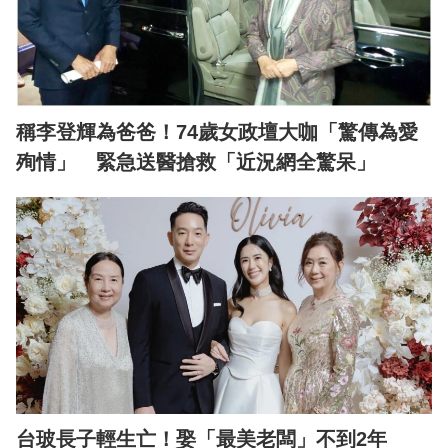
稱李登輝為爸爸！74歲女政壇大咖「驚傳為愛
殉情」 緊急送醫搶救「近況網全驚呆」
台玻長子輕生亡！娶「最美老闆」不到2年