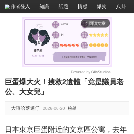
作者登入
知識
話題
情感
爆笑
八卦
閱讀文章
arrow_forward_ios
Powered by 
GliaStudios
巨蛋爆大火！搜救2遺體「竟是議員老
M
公、大女兒」
u
t
e
大嘻哈落選仔
2026-06-20
檢舉
日本東京巨蛋附近的文京區公寓，去年