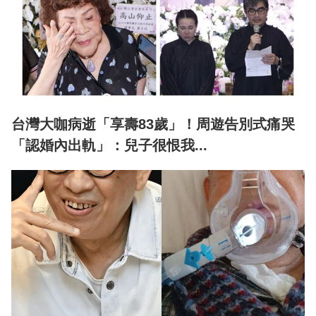
台灣大咖病逝「享壽83歲」！周遊告別式痛哭
「認婚內出軌」：兒子很恨我...