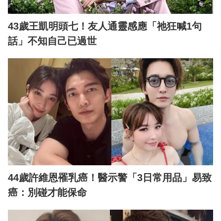
43歲王凱明頭七！友人通靈感應「祂狂喊1句
話」不知自己已過世
44歲許維恩罹乳癌！醫示警「3日常用品」易致
癌：別碰才能保命