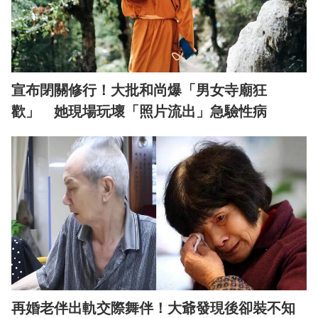
宣布閉關修行！大批和尚爆「男女寺廟狂
歡」 她現場玩壞「照片流出」急驗性病
再婚老伴出軌交際舞伴！大爺發現後卻裝不知