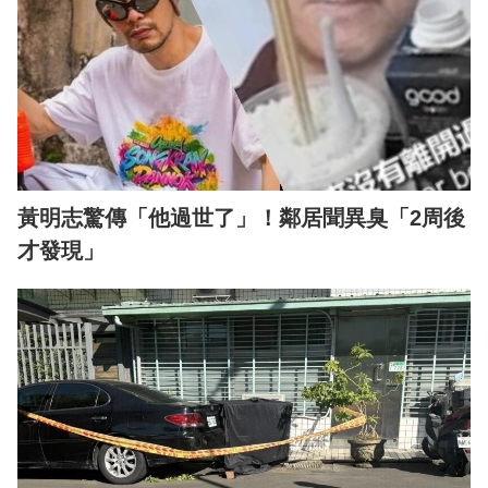
黃明志驚傳「他過世了」！鄰居聞異臭「2周後
才發現」