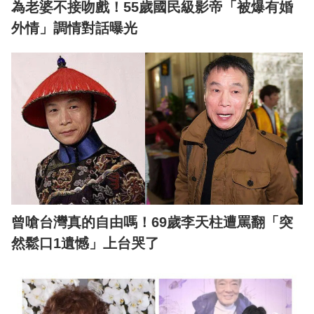
為老婆不接吻戲！55歲國民級影帝「被爆有婚
外情」調情對話曝光
曾嗆台灣真的自由嗎！69歲李天柱遭罵翻「突
然鬆口1遺憾」上台哭了