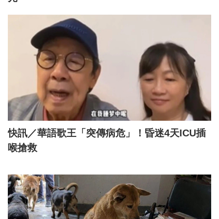
快訊／華語歌王「突傳病危」！昏迷4天ICU插
喉搶救