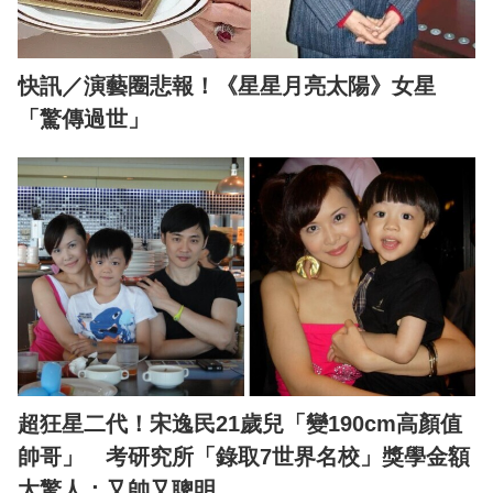
快訊／演藝圈悲報！《星星月亮太陽》女星
「驚傳過世」
超狂星二代！宋逸民21歲兒「變190cm高顏值
帥哥」 考研究所「錄取7世界名校」獎學金額
太驚人：又帥又聰明