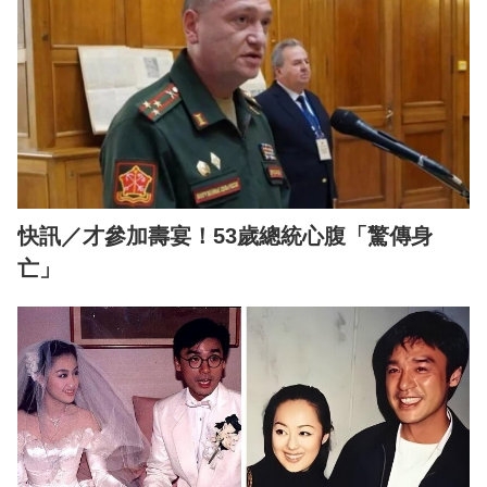
快訊／才參加壽宴！53歲總統心腹「驚傳身
亡」