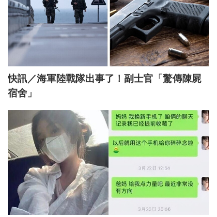
快訊／海軍陸戰隊出事了！副士官「驚傳陳屍
宿舍」