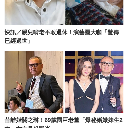
快訊／親兒啃老不敢退休！演藝圈大咖「驚傳
已經過世」
昔離婚關之琳！69歲國巨老董「爆秘婚嫩妹生2