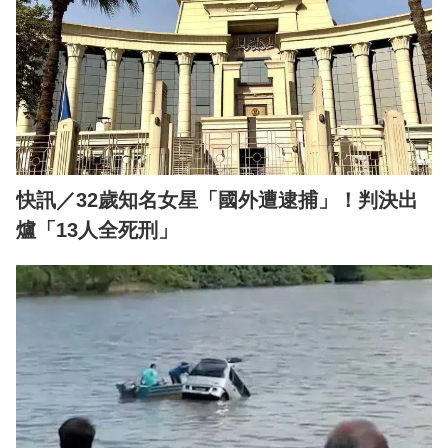
快訊／32歲知名女星「國外遭逮捕」！判決出
爐「13人全死刑」