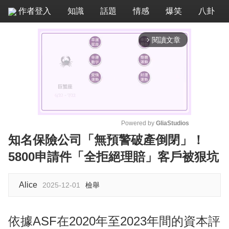
作者登入
知識
話題
情感
爆笑
八卦
閱讀文章
arrow_forward_ios
Powered by 
GliaStudios
知名保險公司「無預警破產倒閉」！
M
5800申請件「全拒絕理賠」客戶被狠坑
u
t
e
Alice
2025-12-01
檢舉
依據ASF在2020年至2023年間的資本評