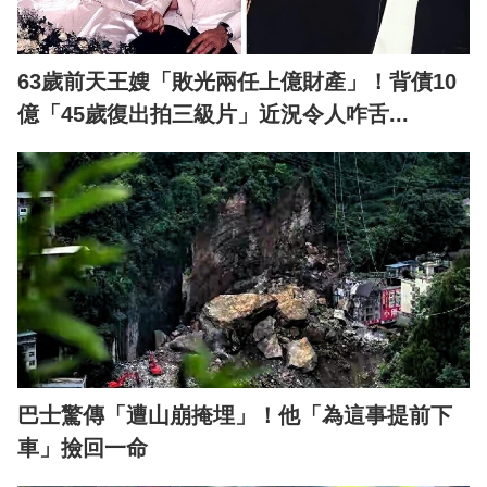
63歲前天王嫂「敗光兩任上億財產」！背債10
億「45歲復出拍三級片」近況令人咋舌...
巴士驚傳「遭山崩掩埋」！他「為這事提前下
車」撿回一命