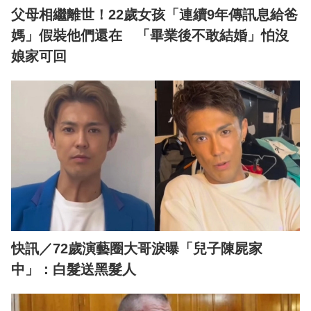
父母相繼離世！22歲女孩「連續9年傳訊息給爸
媽」假裝他們還在 「畢業後不敢結婚」怕沒
娘家可回
快訊／72歲演藝圈大哥淚曝「兒子陳屍家
中」：白髮送黑髮人