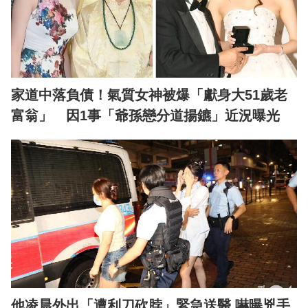
家道中落負債！氣質女神被爆「獻身大51歲老
富翁」 因1事「爺孫戀分道揚鑣」近況曝光
他凌晨外出「遭利刀砍脖」緊急送醫 嚇曝兇手