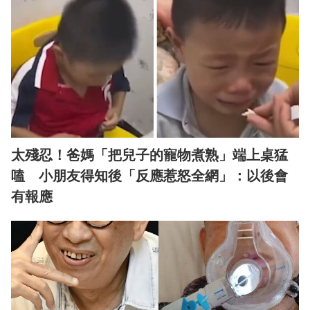
太殘忍！爸媽「把兒子的寵物煮熟」端上桌猛
嗑 小朋友得知後「反應惹怒全網」：以後會
有報應