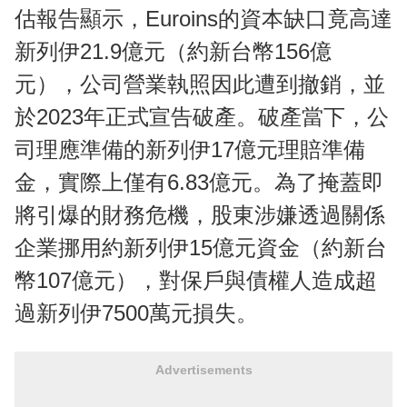
估報告顯示，Euroins的資本缺口竟高達
新列伊21.9億元（約新台幣156億
元），公司營業執照因此遭到撤銷，並
於2023年正式宣告破產。破產當下，公
司理應準備的新列伊17億元理賠準備
金，實際上僅有6.83億元。為了掩蓋即
將引爆的財務危機，股東涉嫌透過關係
企業挪用約新列伊15億元資金（約新台
幣107億元），對保戶與債權人造成超
過新列伊7500萬元損失。
Advertisements