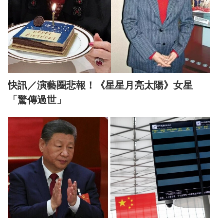
快訊／演藝圈悲報！《星星月亮太陽》女星
「驚傳過世」