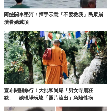
阿嬤開車墜河！揮手示意「不要救我」民眾崩
潰看她滅頂
宣布閉關修行！大批和尚爆「男女寺廟狂
歡」 她現場玩壞「照片流出」急驗性病