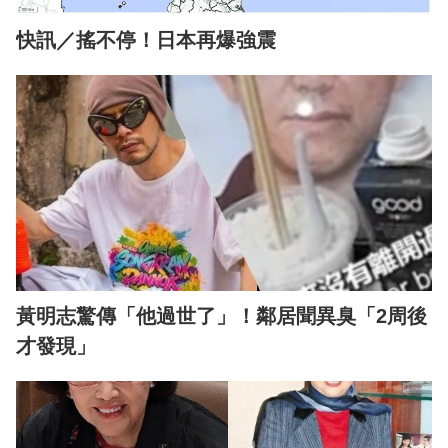
快訊／搖不停！日本再爆強震
黃明志驚傳「他過世了」！鄰居聞異臭「2周後
才發現」