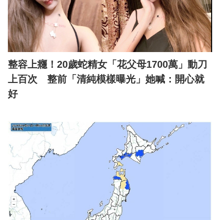
整容上癮！20歲蛇精女「花父母1700萬」動刀
上百次 整前「清純模樣曝光」她喊：開心就
好