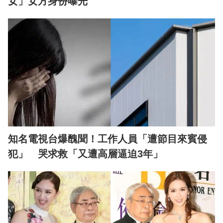
女」女方身份曝光
知名電視台爆醜聞！工作人員「遭節目來賓侵
犯」 哭求救「又遭高層逼迫3年」