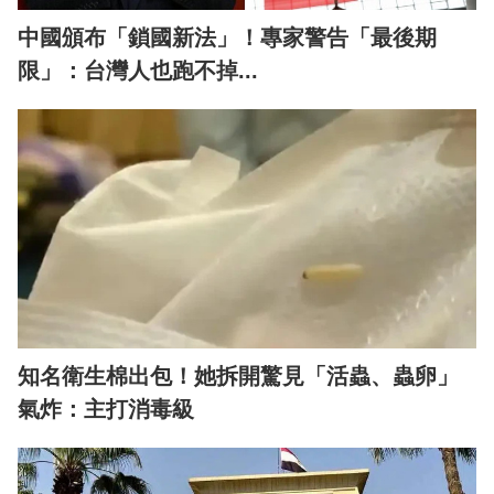
中國頒布「鎖國新法」！專家警告「最後期
限」：台灣人也跑不掉...
知名衛生棉出包！她拆開驚見「活蟲、蟲卵」
氣炸：主打消毒級