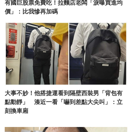
有國巨股票免費吃！拉麵店老闆「淚曝買進均
價」：比我慘再加碼
大事不妙！他搭捷運看到隔壁西裝男「背包有
點動靜」 湊近一看「嚇到差點大尖叫」：立
刻換車廂