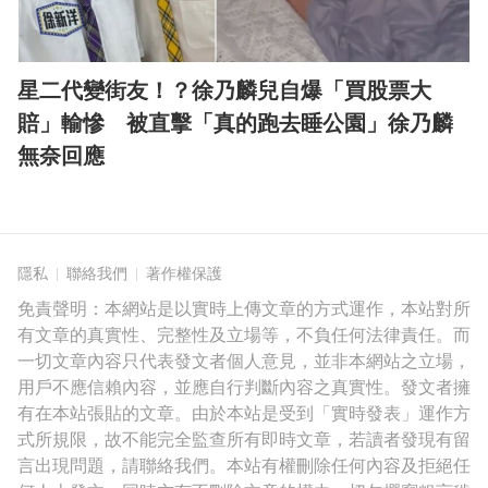
星二代變街友！？徐乃麟兒自爆「買股票大
賠」輸慘 被直擊「真的跑去睡公園」徐乃麟
無奈回應
隱私
聯絡我們
著作權保護
免責聲明：本網站是以實時上傳文章的方式運作，本站對所
有文章的真實性、完整性及立場等，不負任何法律責任。而
一切文章內容只代表發文者個人意見，並非本網站之立場，
用戶不應信賴內容，並應自行判斷內容之真實性。發文者擁
有在本站張貼的文章。由於本站是受到「實時發表」運作方
式所規限，故不能完全監查所有即時文章，若讀者發現有留
言出現問題，請聯絡我們。本站有權刪除任何內容及拒絕任