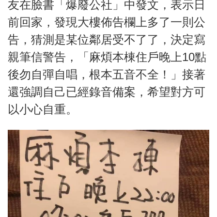
友在臉書「爆廢公社」中發文，表示日
前回家，發現大樓佈告欄上多了一則公
告，猜測是某位鄰居受不了了，決定寫
親筆信警告，「麻煩本棟住戶晚上10點
後勿自彈自唱，根本五音不全！」接著
還強調自己已經錄音備案，希望對方可
以小心自重。