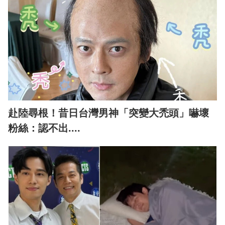
赴陸尋根！昔日台灣男神「突變大禿頭」嚇壞
粉絲：認不出....