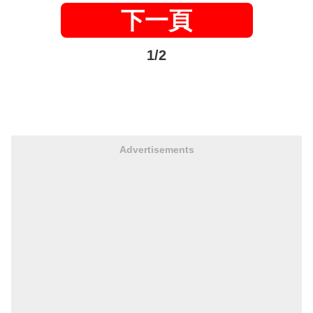
下一頁
1/2
Advertisements