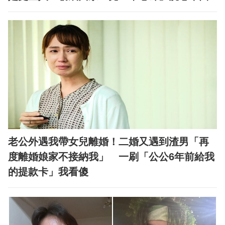
老公外遇我帶女兒離婚！二婚又遇到渣男「再
度離婚娘家不接納我」 一刷「公公6年前給我
的提款卡」我看傻