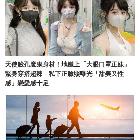
天使臉孔魔鬼身材！地鐵上「大眼口罩正妹」
緊身穿搭超辣 私下正臉照曝光「甜美又性
感」戀愛感十足