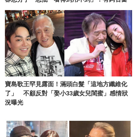
寶島歌王罕見露面！滿頭白髮「這地方纖維化
了」 不顧反對「娶小33歲女兒閨蜜」感情狀
況曝光