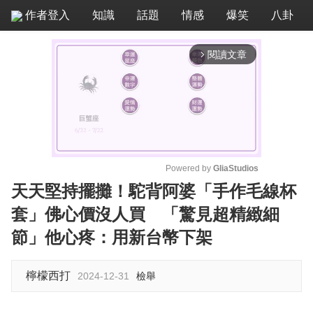
作者登入
知識
話題
情感
爆笑
八卦
閱讀文章
arrow_forward_ios
Powered by 
GliaStudios
天天堅持擺攤！駝背阿婆「手作毛線杯
M
套」佛心價沒人買 「驚見超精緻細
u
t
節」他心疼：用新台幣下架
e
檸檬西打
2024-12-31
檢舉