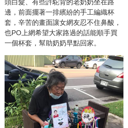
頭白髮、有些許駝背的老奶奶坐在路
邊，前面擺著一排繽紛的手工編織杯
套，辛苦的畫面讓女網友忍不住鼻酸，
也PO上網希望大家路過的話能順手買
一個杯套，幫助奶奶早點回家。