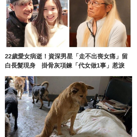
22歲愛女病逝！資深男星「走不出喪女痛」留
白長髮現身 掛骨灰項鍊「代女做1事」惹淚