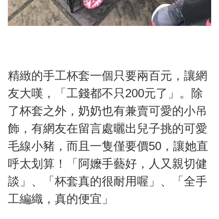
精緻的手工杯套一個只要兩百元，讓網
友大嘆，「工錢都不只200元了」。除
了杯套之外，奶奶也有兼賣可愛的小吊
飾，有網友在留言處曬出兒子挑的可愛
毛線小豬，而且一隻僅要價50，讓她直
呼太划算！「阿嬤手藝好，人又親切健
談」、「杯套真的很耐用喔」、「全手
工編織，真的便宜」