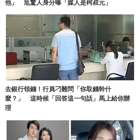
他」 尪驚人身分曝「媒人是柯叔元」
去銀行領錢！行員刁難問「你取錢幹什
麼？」 這時候「回答這一句話」馬上給你辦
理