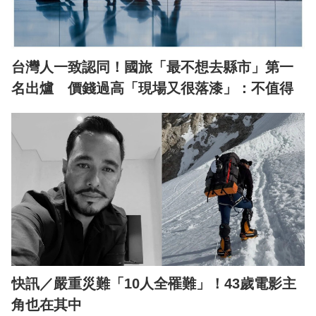
台灣人一致認同！國旅「最不想去縣市」第一
名出爐 價錢過高「現場又很落漆」：不值得
快訊／嚴重災難「10人全罹難」！43歲電影主
角也在其中