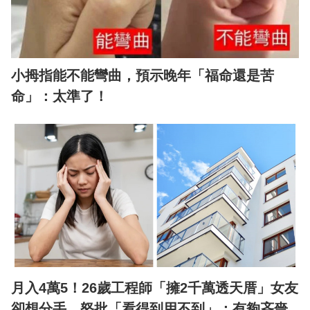
小拇指能不能彎曲，預示晚年「福命還是苦
命」：太準了！
月入4萬5！26歲工程師「擁2千萬透天厝」女友
卻想分手 怒批「看得到用不到」：有夠吝嗇