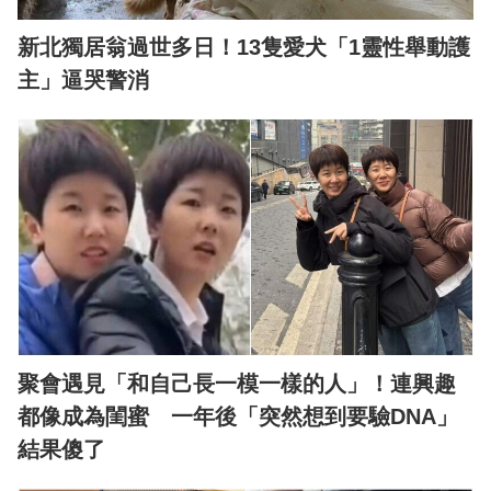
新北獨居翁過世多日！13隻愛犬「1靈性舉動護
主」逼哭警消
聚會遇見「和自己長一模一樣的人」！連興趣
都像成為閨蜜 一年後「突然想到要驗DNA」
結果傻了