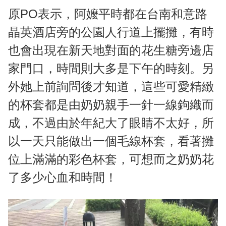
原PO表示，阿嬤平時都在台南和意路
晶英酒店旁的公園人行道上擺攤，有時
也會出現在新天地對面的花生糖旁邊店
家門口，時間則大多是下午的時刻。另
外她上前詢問後才知道，這些可愛精緻
的杯套都是由奶奶親手一針一線鉤織而
成，不過由於年紀大了眼睛不太好，所
以一天只能做出一個毛線杯套，看著攤
位上滿滿的彩色杯套，可想而之奶奶花
了多少心血和時間！