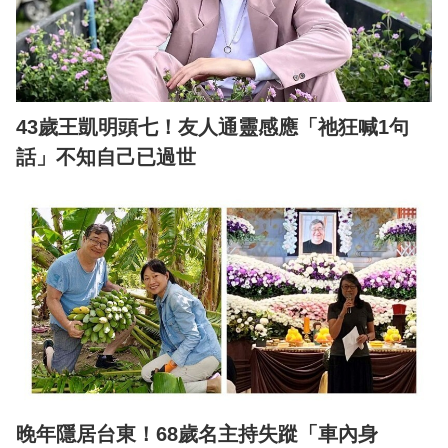
43歲王凱明頭七！友人通靈感應「祂狂喊1句
話」不知自己已過世
晚年隱居台東！68歲名主持失蹤「車內身