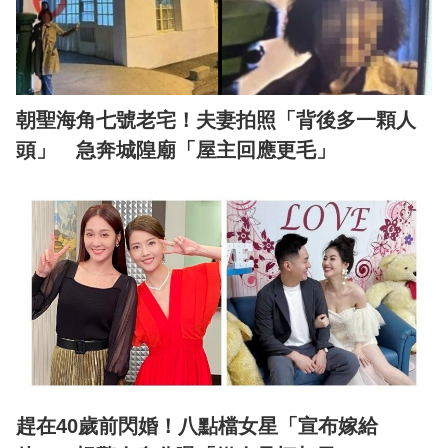
朝聖海角七號老宅！夫妻拍照「背後多一顆人
頭」 急奔城隍廟「屋主回應更毛」
趕在40歲前閃婚！八點檔女星「宣布嫁給