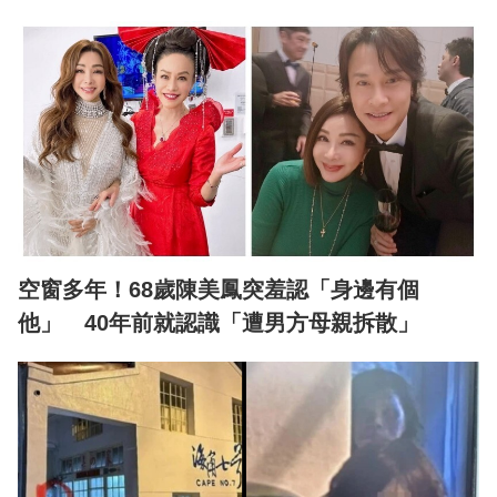
空窗多年！68歲陳美鳳突羞認「身邊有個
他」 40年前就認識「遭男方母親拆散」