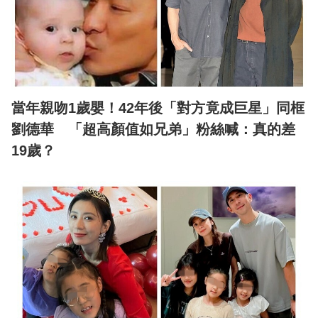
當年親吻1歲嬰！42年後「對方竟成巨星」同框
劉德華 「超高顏值如兄弟」粉絲喊：真的差
19歲？