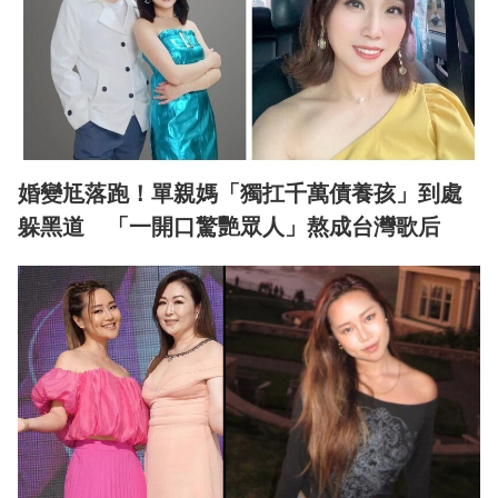
婚變尪落跑！單親媽「獨扛千萬債養孩」到處
躲黑道 「一開口驚艷眾人」熬成台灣歌后