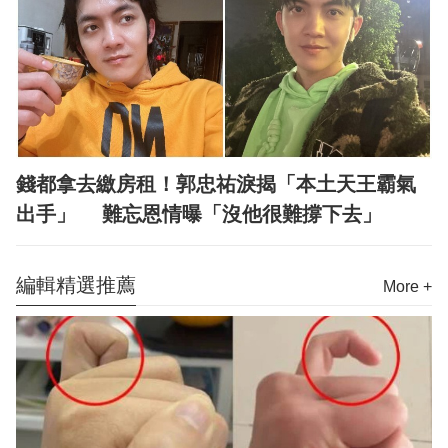
錢都拿去繳房租！郭忠祐淚揭「本土天王霸氣
出手」 難忘恩情曝「沒他很難撐下去」
編輯精選推薦
More +