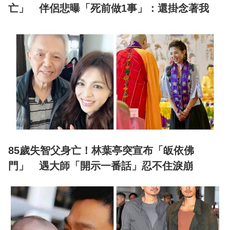
亡」 伴侶悲曝「死前做1事」：還掛念著我
85歲失智父身亡！林葉亭突宣布「皈依佛
門」 遇大師「開示一番話」忍不住淚崩