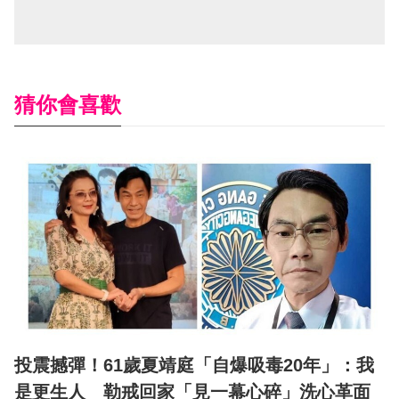
猜你會喜歡
投震撼彈！61歲夏靖庭「自爆吸毒20年」：我
是更生人 勒戒回家「見一幕心碎」洗心革面