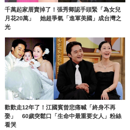
千萬起家厝賣掉了！張秀卿認手頭緊「為女兒
月花20萬」 她超爭氣「進軍美國」成台灣之
光
歡歡走12年了！江國賓曾悲痛喊「終身不再
娶」 60歲突鬆口「生命中最重要女人」粉絲
看哭