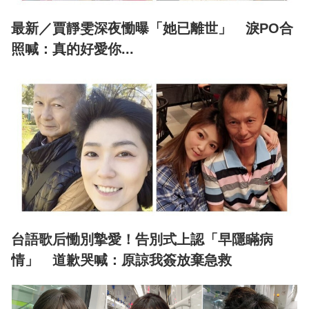
最新／賈靜雯深夜慟曝「她已離世」 淚PO合
照喊：真的好愛你...
台語歌后慟別摯愛！告別式上認「早隱瞞病
情」 道歉哭喊：原諒我簽放棄急救