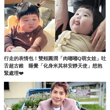
行走的表情包！雙頰圓潤「肉嘟嘟Q萌女娃」吐
舌超古錐 睡覺「化身米其林安靜天使」想抱
緊處理❤️