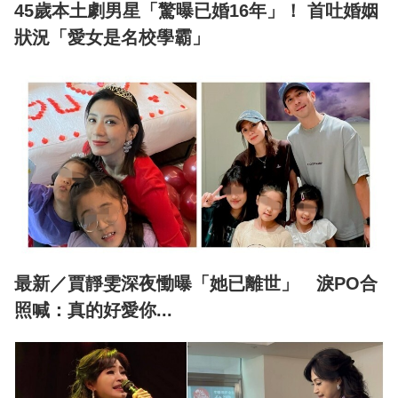
45歲本土劇男星「驚曝已婚16年」！ 首吐婚姻
狀況「愛女是名校學霸」
最新／賈靜雯深夜慟曝「她已離世」 淚PO合
照喊：真的好愛你...