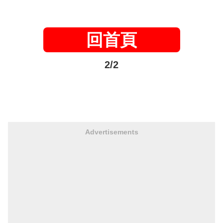
回首頁
2/2
Advertisements