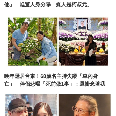
他」 尪驚人身分曝「媒人是柯叔元」
晚年隱居台東！68歲名主持失蹤「車內身
亡」 伴侶悲曝「死前做1事」：還掛念著我