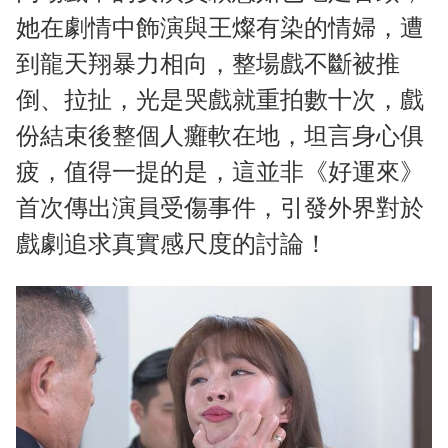
她在劇情中飾演與王燦有染的情婦，遭
到龍天翔暴力相向，整場戲不斷被推
倒、拉扯，光是哭戲就重拍數十次，戲
份結束後整個人癱軟在地，坦言身心俱
疲，值得一提的是，這並非《好運來》
首次傳出演員受傷事件，引發外界對於
戲劇追求真實感尺度的討論！