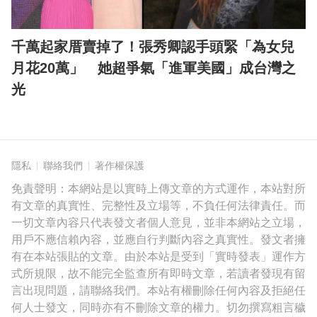
千萬起家厝賣掉了！張秀卿認手頭緊「為女兒
月花20萬」 她超爭氣「進軍美國」成台灣之
光
隱私
聯絡我們
著作權保護
免責聲明：本網站是以實時上傳文章的方式運作，本站對所
有文章的真實性、完整性及立場等，不負任何法律責任。而
一切文章內容只代表發文者個人意見，並非本網站之立場，
用戶不應信賴內容，並應自行判斷內容之真實性。發文者擁
有在本站張貼的文章。由於本站是受到「實時發表」運作方
式所規限，故不能完全監查所有即時文章，若讀者發現有留
言出現問題，請聯絡我們。本站有權刪除任何內容及拒絕任
何人士發文，同時亦有不刪除文章的權力。切勿撰寫粗言穢