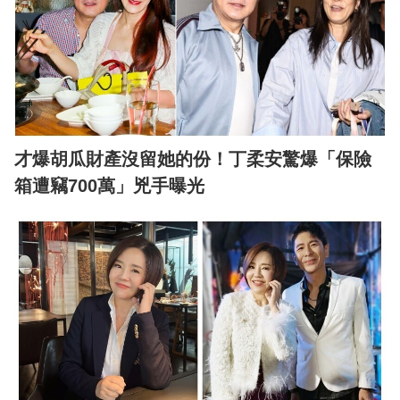
才爆胡瓜財產沒留她的份！丁柔安驚爆「保險
箱遭竊700萬」兇手曝光