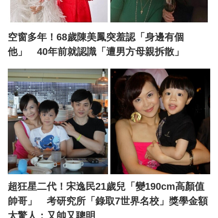
空窗多年！68歲陳美鳳突羞認「身邊有個
他」 40年前就認識「遭男方母親拆散」
超狂星二代！宋逸民21歲兒「變190cm高顏值
帥哥」 考研究所「錄取7世界名校」獎學金額
太驚人：又帥又聰明