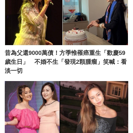
昔為父還9000萬債！方季惟罹癌重生「歡慶59
歲生日」 不婚不生「發現2顆腫瘤」笑喊：看
淡一切