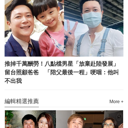
推掉千萬酬勞！八點檔男星「放棄赴陸發展」
留台照顧爸爸 「陪父最後一程」哽咽：他叫
不出我
編輯精選推薦
More +