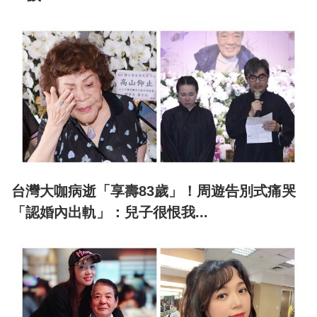
台灣大咖病逝「享壽83歲」！周遊告別式痛哭
「認婚內出軌」：兒子很恨我...