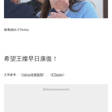
圖/翻攝自 ETtoday
希望王燦早日康復！
文章參考：《
Yahoo奇摩新聞
》、《
ETtoday
》
Advertisements