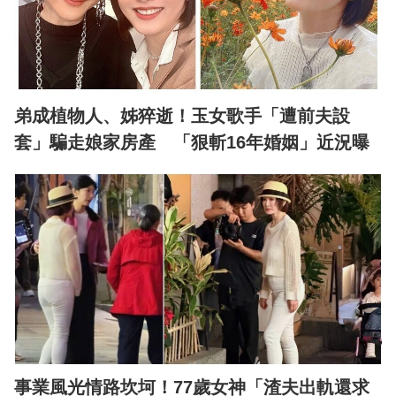
弟成植物人、姊猝逝！玉女歌手「遭前夫設
套」騙走娘家房產 「狠斬16年婚姻」近況曝
事業風光情路坎坷！77歲女神「渣夫出軌還求