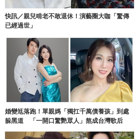
快訊／親兒啃老不敢退休！演藝圈大咖「驚傳
已經過世」
婚變尪落跑！單親媽「獨扛千萬債養孩」到處
躲黑道 「一開口驚艷眾人」熬成台灣歌后