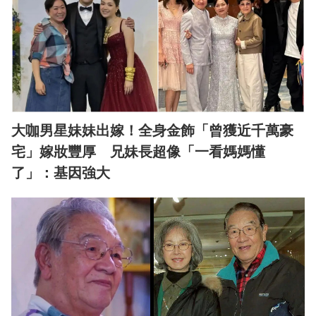
大咖男星妹妹出嫁！全身金飾「曾獲近千萬豪
宅」嫁妝豐厚 兄妹長超像「一看媽媽懂
了」：基因強大