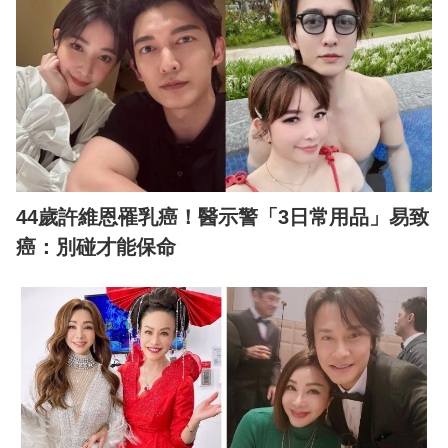
44歲許維恩罹乳癌！醫示警「3日常用品」易致
癌：別碰才能保命