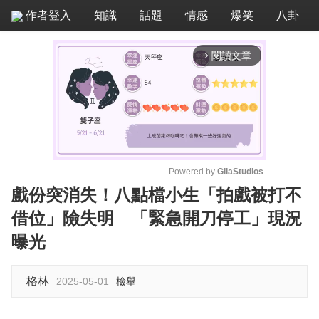
作者登入
知識
話題
情感
爆笑
八卦
閱讀文章
arrow_forward_ios
Powered by 
GliaStudios
戲份突消失！八點檔小生「拍戲被打不
M
借位」險失明 「緊急開刀停工」現況
u
t
曝光
e
格林
2025-05-01
檢舉