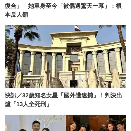
復合」 她單身至今「被偶遇驚天一幕」：根
本反人類
快訊／32歲知名女星「國外遭逮捕」！判決出
爐「13人全死刑」