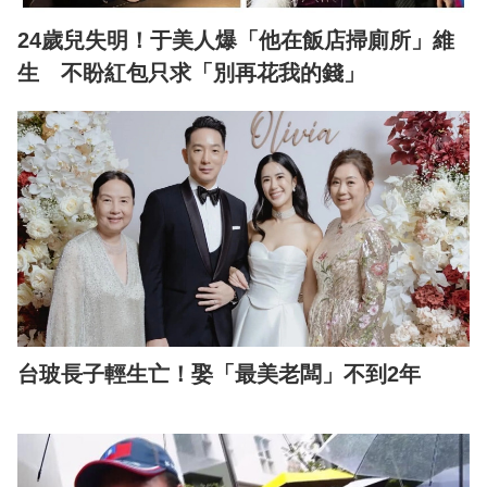
24歲兒失明！于美人爆「他在飯店掃廁所」維
生 不盼紅包只求「別再花我的錢」
台玻長子輕生亡！娶「最美老闆」不到2年