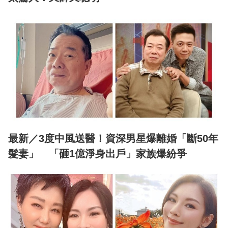
最新／3度中風送醫！資深男星爆離婚「斷50年
髮妻」 「砸1億淨身出戶」家族爆紛爭