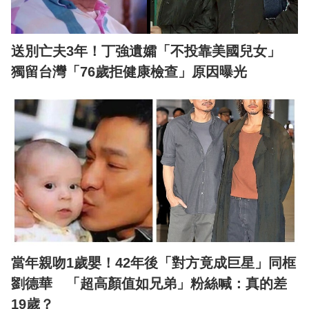
送別亡夫3年！丁強遺孀「不投靠美國兒女」
獨留台灣「76歲拒健康檢查」原因曝光
當年親吻1歲嬰！42年後「對方竟成巨星」同框
劉德華 「超高顏值如兄弟」粉絲喊：真的差
19歲？