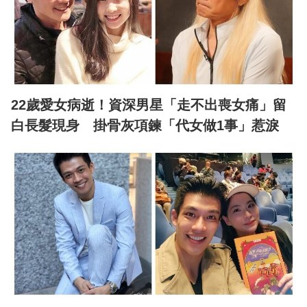
22歲愛女病逝！資深男星「走不出喪女痛」留
白長髮現身 掛骨灰項鍊「代女做1事」惹淚