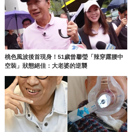
桃色風波後首現身！51歲曾馨瑩「辣穿露腰中
空裝」狀態絕佳：大老婆的逆襲