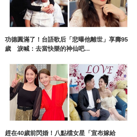
功德圓滿了！台語歌后「悲曝他離世」享壽95
歲 淚喊：去當快樂的神仙吧...
趕在40歲前閃婚！八點檔女星「宣布嫁給