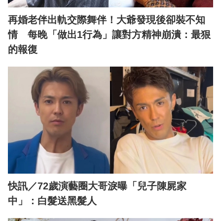
再婚老伴出軌交際舞伴！大爺發現後卻裝不知
情 每晚「做出1行為」讓對方精神崩潰：最狠
的報復
快訊／72歲演藝圈大哥淚曝「兒子陳屍家
中」：白髮送黑髮人