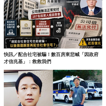
快訊／配合社宅被騙！數百房東悲喊「因政府
才信兆基」：救救我們