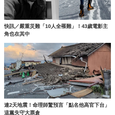
快訊／嚴重災難「10人全罹難」！43歲電影主
角也在其中
連2天地震！命理師驚預言「點名他高官下台」
這黨失守大票倉