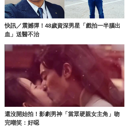
快訊／震撼彈！48歲資深男星「戲拍一半腦出
血」送醫不治
還沒開始拍！影劇男神「當眾硬親女主角」吻
完嘲笑：好噁