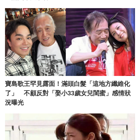
寶島歌王罕見露面！滿頭白髮「這地方纖維化
了」 不顧反對「娶小33歲女兒閨蜜」感情狀
況曝光