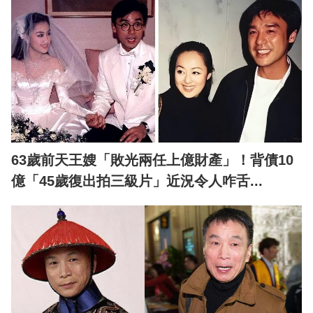
63歲前天王嫂「敗光兩任上億財產」！背債10
億「45歲復出拍三級片」近況令人咋舌...