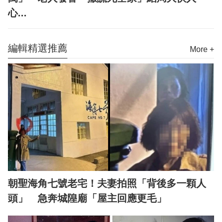
心...
編輯精選推薦
More +
朝聖海角七號老宅！夫妻拍照「背後多一顆人
頭」 急奔城隍廟「屋主回應更毛」