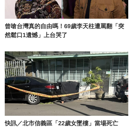
曾嗆台灣真的自由嗎！69歲李天柱遭罵翻「突
然鬆口1遺憾」上台哭了
快訊／北市信義區「22歲女墜樓」當場死亡