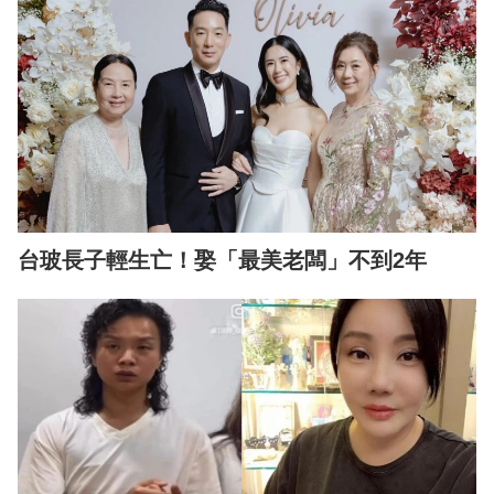
台玻長子輕生亡！娶「最美老闆」不到2年