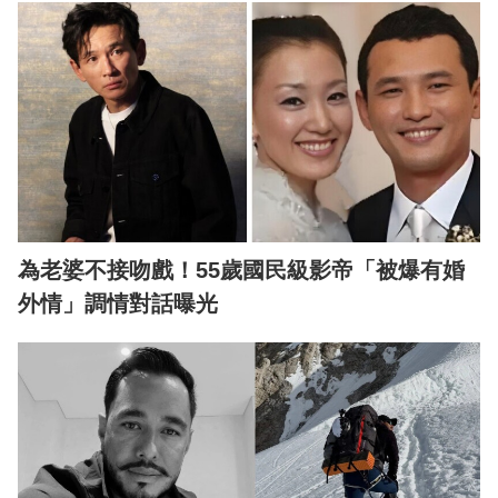
為老婆不接吻戲！55歲國民級影帝「被爆有婚
外情」調情對話曝光