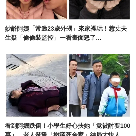
妙齡阿姨「常邀23歲外甥」來家裡玩！惹丈夫
生疑「偷偷裝監控」一看畫面怒了...
看到阿嬤跌倒！小學生好心扶她「竟被討要100
萬」 老人發誓「撒謊死全家」結局大快人