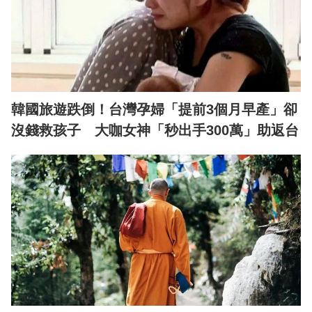
韓國旅遊跌倒！台灣孕婦「提前3個月早產」卻
沒錢救孩子 大咖女神「秒出手300萬」助返台