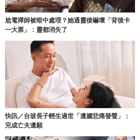
尬電禪師被暗中處理？她通靈後嚇壞「背後卡
一大票」：靈都消失了
快訊／台玻長子輕生過世「遺孀悲痛發聲」：
完成亡夫遺願