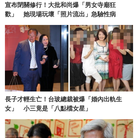
宣布閉關修行！大批和尚爆「男女寺廟狂
歡」 她現場玩壞「照片流出」急驗性病
長子才輕生亡！台玻總裁被爆「婚內出軌生
女」 小三竟是「八點檔女星」