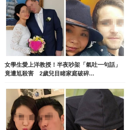
女學生愛上洋教授！半夜吵架「氣吐一句話」
竟遭尪殺害 2歲兒目睹家庭破碎...