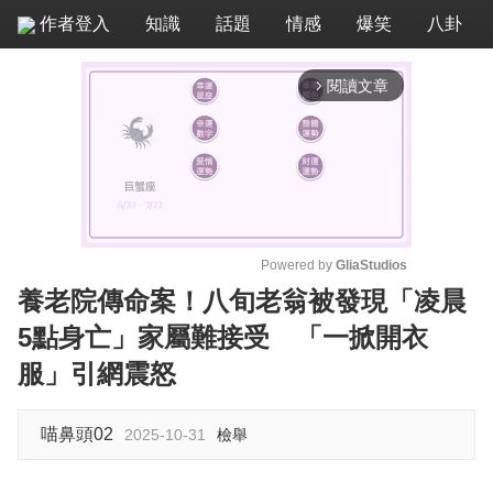
作者登入
知識
話題
情感
爆笑
八卦
閱讀文章
arrow_forward_ios
Powered by 
GliaStudios
養老院傳命案！八旬老翁被發現「凌晨
M
5點身亡」家屬難接受 「一掀開衣
u
t
服」引網震怒
e
喵鼻頭02
2025-10-31
檢舉