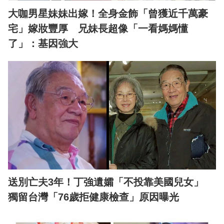
大咖男星妹妹出嫁！全身金飾「曾獲近千萬豪
宅」嫁妝豐厚 兄妹長超像「一看媽媽懂
了」：基因強大
送別亡夫3年！丁強遺孀「不投靠美國兒女」
獨留台灣「76歲拒健康檢查」原因曝光