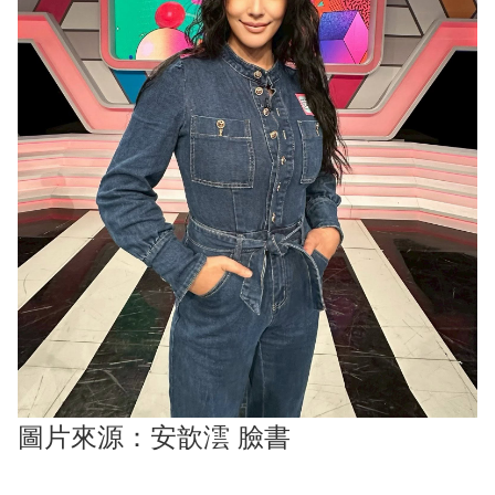
圖片來源：安歆澐 臉書