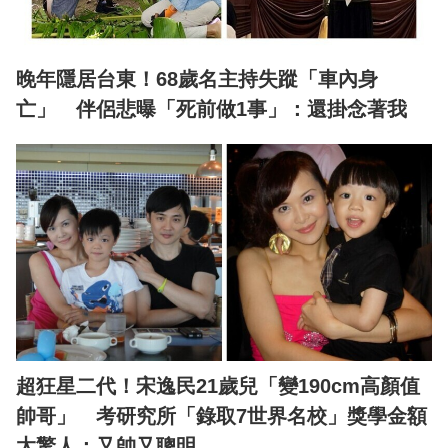
晚年隱居台東！68歲名主持失蹤「車內身
亡」 伴侶悲曝「死前做1事」：還掛念著我
超狂星二代！宋逸民21歲兒「變190cm高顏值
帥哥」 考研究所「錄取7世界名校」獎學金額
太驚人：又帥又聰明