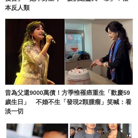
本反人類
昔為父還9000萬債！方季惟罹癌重生「歡慶59
歲生日」 不婚不生「發現2顆腫瘤」笑喊：看
淡一切