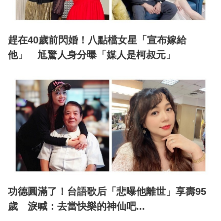
趕在40歲前閃婚！八點檔女星「宣布嫁給
他」 尪驚人身分曝「媒人是柯叔元」
功德圓滿了！台語歌后「悲曝他離世」享壽95
歲 淚喊：去當快樂的神仙吧...