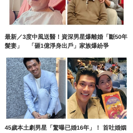
最新／3度中風送醫！資深男星爆離婚「斷50年
髮妻」 「砸1億淨身出戶」家族爆紛爭
45歲本土劇男星「驚曝已婚16年」！ 首吐婚姻