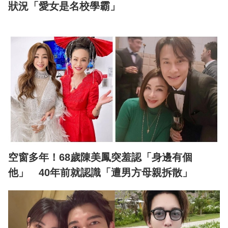
狀況「愛女是名校學霸」
空窗多年！68歲陳美鳳突羞認「身邊有個
他」 40年前就認識「遭男方母親拆散」