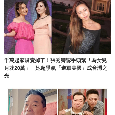
千萬起家厝賣掉了！張秀卿認手頭緊「為女兒
月花20萬」 她超爭氣「進軍美國」成台灣之
光