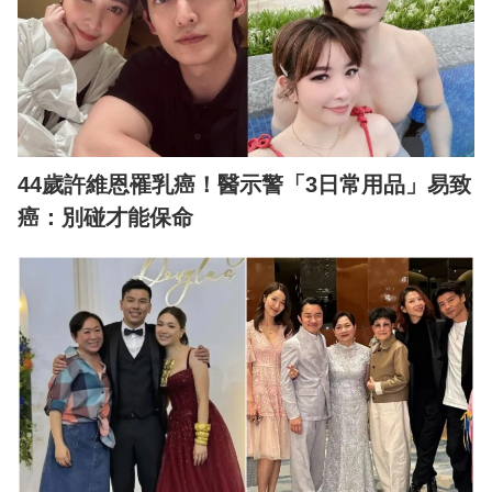
44歲許維恩罹乳癌！醫示警「3日常用品」易致
癌：別碰才能保命