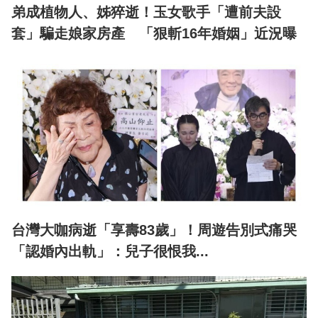
弟成植物人、姊猝逝！玉女歌手「遭前夫設
套」騙走娘家房產 「狠斬16年婚姻」近況曝
台灣大咖病逝「享壽83歲」！周遊告別式痛哭
「認婚內出軌」：兒子很恨我...