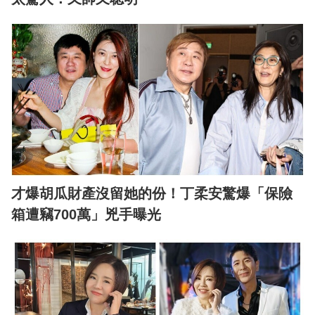
才爆胡瓜財產沒留她的份！丁柔安驚爆「保險
箱遭竊700萬」兇手曝光