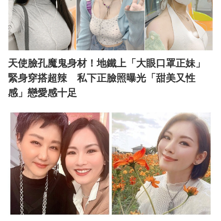
天使臉孔魔鬼身材！地鐵上「大眼口罩正妹」
緊身穿搭超辣 私下正臉照曝光「甜美又性
感」戀愛感十足