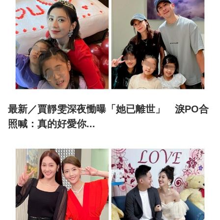
最新／賈靜雯深夜慟曝「她已離世」 淚PO合
照喊：真的好愛你...