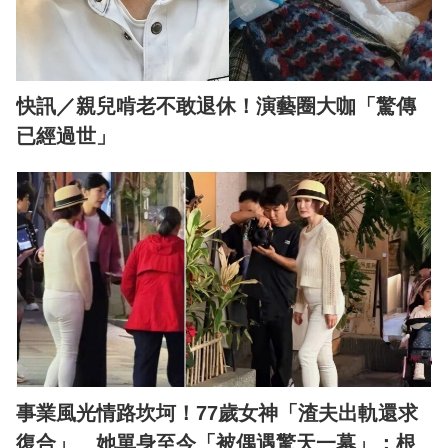
快訊／親兒啃老不敢退休！演藝圈大咖「驚傳
已經過世」
事業風光情路坎坷！77歲女神「渣夫出軌還求
復合」 她單身至今「被偶遇驚天一幕」：根