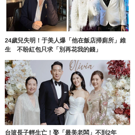
24歲兒失明！于美人爆「他在飯店掃廁所」維
生 不盼紅包只求「別再花我的錢」
台玻長子輕生亡！娶「最美老闆」不到2年