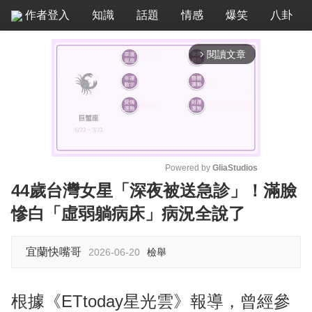
作者登入
知識
話題
情感
爆笑
八卦
閱讀文章
arrow_forward_ios
Powered by 
GliaStudios
44歲台灣女星「深夜被送急診」！滿臉
M
慘白「虛弱躺病床」病況全說了
u
t
e
宜蘭快嘴哥
2026-06-20
檢舉
根據《ETtoday星光雲》報導，曾經參