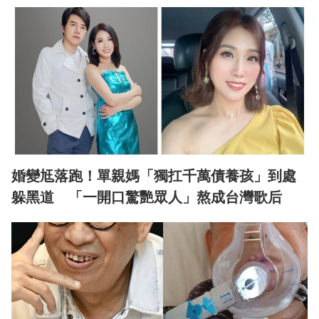
婚變尪落跑！單親媽「獨扛千萬債養孩」到處
躲黑道 「一開口驚艷眾人」熬成台灣歌后