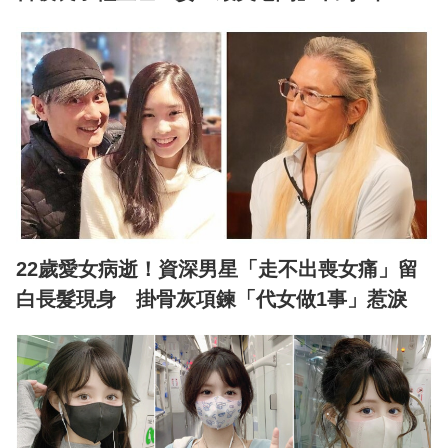
22歲愛女病逝！資深男星「走不出喪女痛」留
白長髮現身 掛骨灰項鍊「代女做1事」惹淚