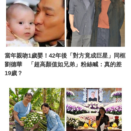
當年親吻1歲嬰！42年後「對方竟成巨星」同框
劉德華 「超高顏值如兄弟」粉絲喊：真的差
19歲？