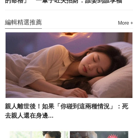
的命格」 一輩子旺夫招財：誰娶到誰享福
編輯精選推薦
More +
親人離世後！如果「你碰到這兩種情況」：死
去親人還在身邊...