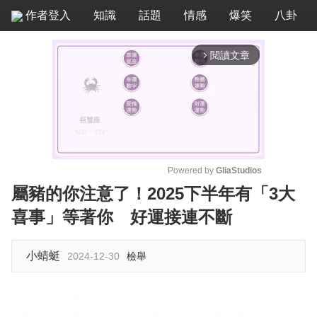
作者登入
知識
話題
情感
爆笑
八卦
閱讀文章
arrow_forward_ios
Powered by 
GliaStudios
屬豬的你注意了！2025下半年有「3大
M
喜事」等著你 好運接連不斷
u
t
e
小蜻蜓
2024-12-30
檢舉