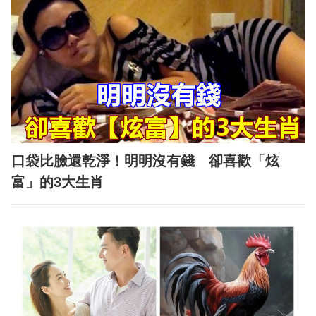
口袋比臉還乾淨！明明沒有錢 卻喜歡「炫
富」的3大生肖