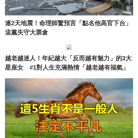
連2天地震！命理師驚預言「點名他高官下台」
這黨失守大票倉
越老越迷人！年紀越大「反而越有魅力」的3大
星座女 #1對人生充滿熱情「越老越有福氣」