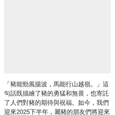
「豬能勁風揚波，馬能行山越嶺。」這
句話既描繪了豬的勇猛和無畏，也寄託
了人們對豬的期待與祝福。如今，我們
迎來2025下半年，屬豬的朋友們將迎來