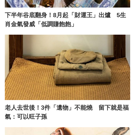
下半年谷底翻身！8月起「財運王」出爐 5生
肖金氣發威「低調賺飽飽」
老人去世後！3件「遺物」不能燒 留下就是福
氣：可以旺子孫