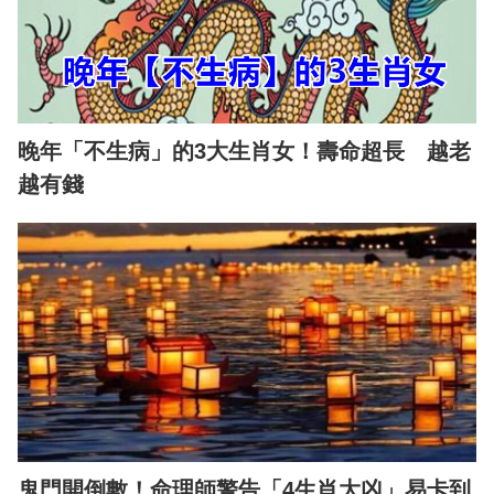
晚年「不生病」的3大生肖女！壽命超長 越老
越有錢
鬼門開倒數！命理師警告「4生肖大凶」易卡到