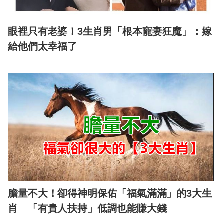
眼裡只有老婆！3生肖男「根本寵妻狂魔」：嫁
給他們太幸福了
膽量不大！卻得神明保佑「福氣滿滿」的3大生
肖 「有貴人扶持」低調也能賺大錢