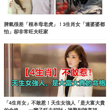
脾氣很差「根本母老虎」！3生肖女「連婆婆都
怕」卻非常旺夫旺家
「4生肖女」不敢惹！天生女強人「是大富大貴