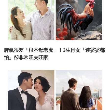
脾氣很差「根本母老虎」！3生肖女「連婆婆都
怕」卻非常旺夫旺家