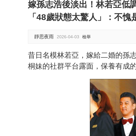
嫁孫志浩後淡出！林若亞低
「48歲狀態太驚人」：不愧
靜思夜雨
2026-04-03
檢舉
昔日名模林若亞，嫁給二婚的孫
桐妹的社群平台露面，保養有成