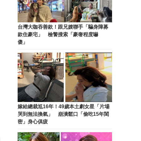
台灣大咖吞善款！跟兄嫂聯手「騙身障募
款住豪宅」 檢警搜索「豪奢程度嚇
傻」
嫁給總裁尪16年！49歲本土劇女星「片場
哭到無法換氣」 崩潰鬆口「偷吃15年閨
密」身心俱疲