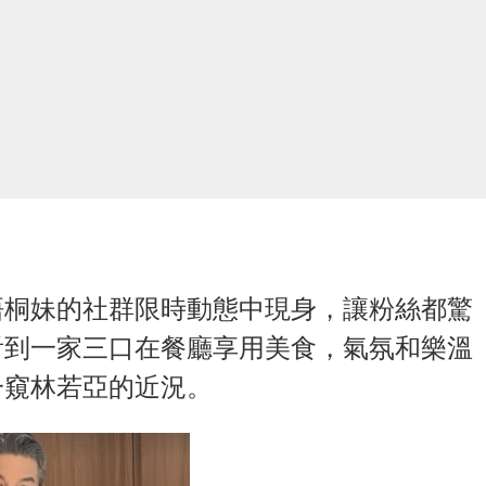
梧桐妹的社群限時動態中現身，讓粉絲都驚
看到一家三口在餐廳享用美食，氣氛和樂溫
一窺林若亞的近況。