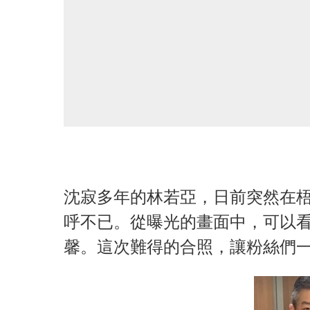
沈寂多年的林若亞，日前突然在
呼不已。從曝光的畫面中，可以
馨。這次難得的合照，讓粉絲們