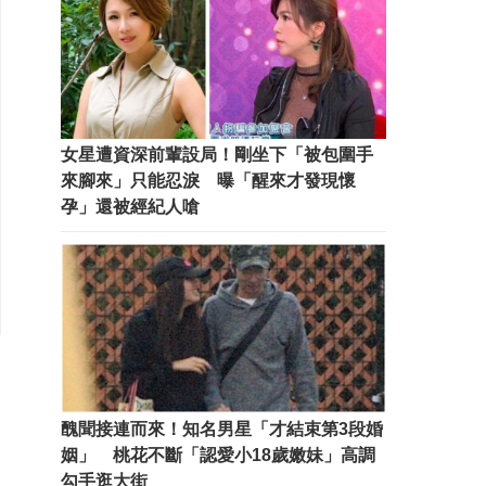
女星遭資深前輩設局！剛坐下「被包圍手
來腳來」只能忍淚 曝「醒來才發現懷
孕」還被經紀人嗆
醜聞接連而來！知名男星「才結束第3段婚
姻」 桃花不斷「認愛小18歲嫩妹」高調
勾手逛大街