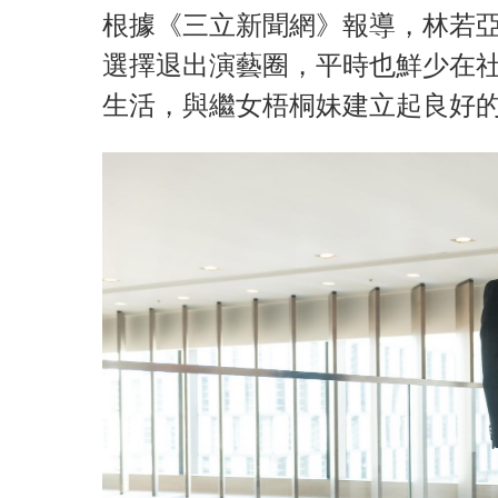
根據《三立新聞網》報導，林若亞
選擇退出演藝圈，平時也鮮少在
生活，與繼女梧桐妹建立起良好