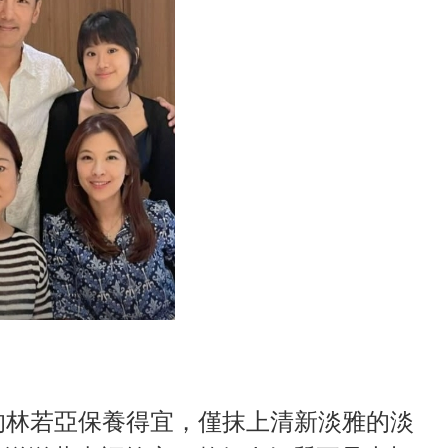
的林若亞保養得宜，僅抹上清新淡雅的淡