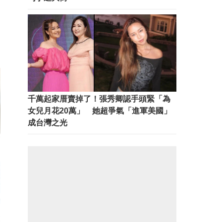
千萬起家厝賣掉了！張秀卿認手頭緊「為
女兒月花20萬」 她超爭氣「進軍美國」
成台灣之光