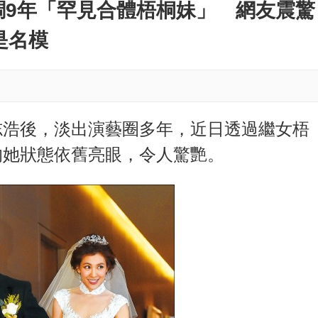
M
調9年「罕見合體梧桐妹」 網友震驚
u
是名模
t
e
志浩後，淡出演藝圈多年，近日透過繼女梧
的她狀態依舊亮眼，令人驚艷。