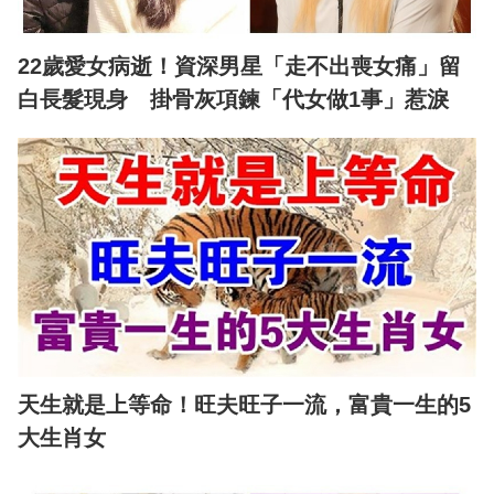
22歲愛女病逝！資深男星「走不出喪女痛」留
白長髮現身 掛骨灰項鍊「代女做1事」惹淚
天生就是上等命！旺夫旺子一流，富貴一生的5
大生肖女