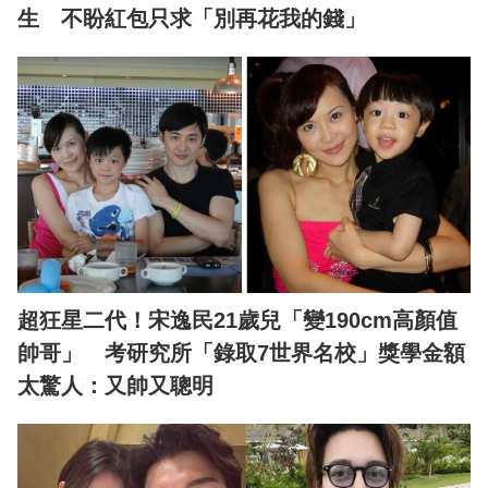
生 不盼紅包只求「別再花我的錢」
超狂星二代！宋逸民21歲兒「變190cm高顏值
帥哥」 考研究所「錄取7世界名校」獎學金額
太驚人：又帥又聰明