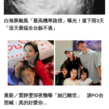
白海豚颱風「最高機率路徑」曝光！連下雨3天
「這天最猛全台躲不過」
最新／賈靜雯深夜慟曝「她已離世」 淚PO合
照喊：真的好愛你...