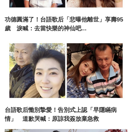
功德圓滿了！台語歌后「悲曝他離世」享壽95
歲 淚喊：去當快樂的神仙吧...
台語歌后慟別摯愛！告別式上認「早隱瞞病
情」 道歉哭喊：原諒我簽放棄急救