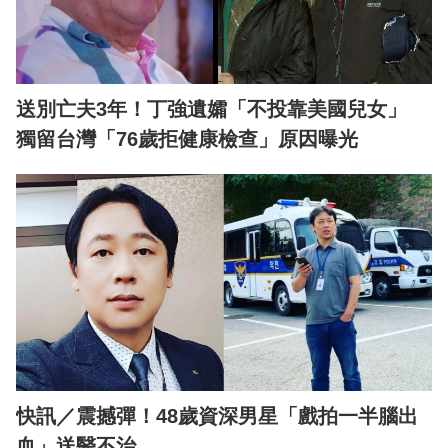
送別亡夫3年！丁強遺孀「不投靠美國兒女」
獨留台灣「76歲拒健康檢查」原因曝光
快訊／震撼彈！48歲資深男星「戲拍一半腦出
血」送醫不治