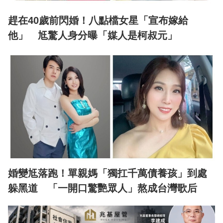
趕在40歲前閃婚！八點檔女星「宣布嫁給
他」 尪驚人身分曝「媒人是柯叔元」
婚變尪落跑！單親媽「獨扛千萬債養孩」到處
躲黑道 「一開口驚艷眾人」熬成台灣歌后