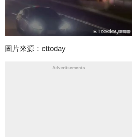
圖片來源：ettoday
Advertisements