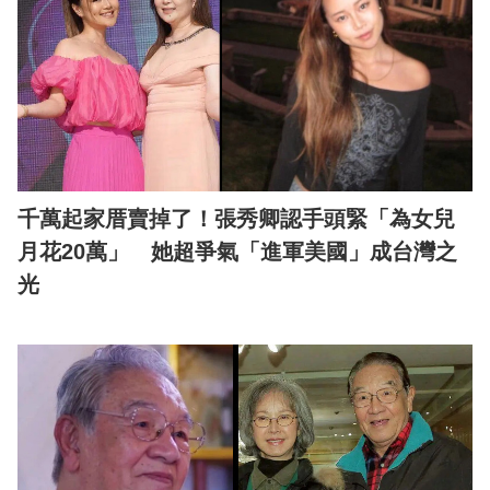
千萬起家厝賣掉了！張秀卿認手頭緊「為女兒
月花20萬」 她超爭氣「進軍美國」成台灣之
光