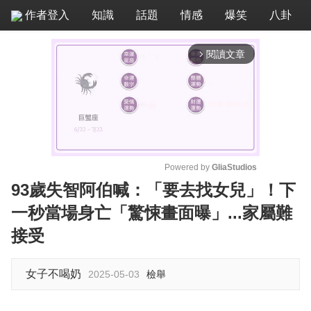
作者登入
知識
話題
情感
爆笑
八卦
閱讀文章
arrow_forward_ios
Powered by 
GliaStudios
93歲失智阿伯喊：「要去找女兒」！下
M
一秒當場身亡「驚悚畫面曝」...家屬難
u
t
接受
e
女子不喝奶
2025-05-03
檢舉