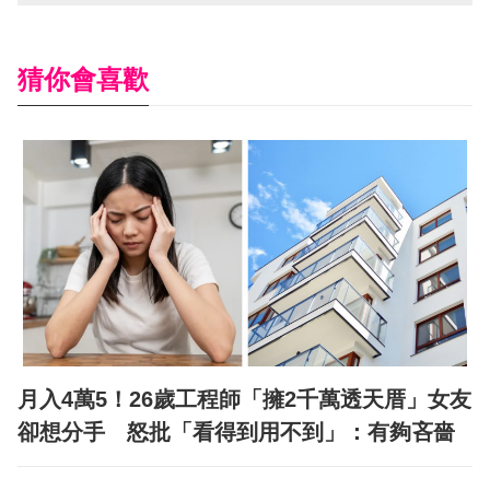
猜你會喜歡
月入4萬5！26歲工程師「擁2千萬透天厝」女友
卻想分手 怒批「看得到用不到」：有夠吝嗇