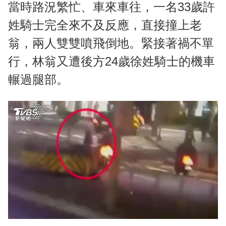
當時路況繁忙、車來車往，一名33歲許
姓騎士完全來不及反應，直接撞上老
翁，兩人雙雙噴飛倒地。緊接著禍不單
行，林翁又遭後方24歲徐姓騎士的機車
輾過腿部。