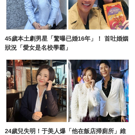
45歲本土劇男星「驚曝已婚16年」！ 首吐婚姻
狀況「愛女是名校學霸」
24歲兒失明！于美人爆「他在飯店掃廁所」維