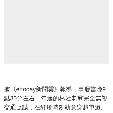
據《ettoday新聞雲》報導，事發當晚9
點30分左右，年邁的林姓老翁完全無視
交通號誌，在紅燈時刻執意穿越車道。