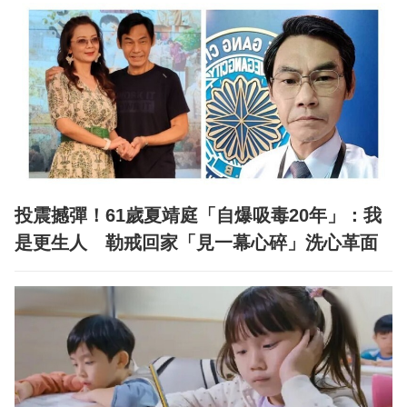
投震撼彈！61歲夏靖庭「自爆吸毒20年」：我
是更生人 勒戒回家「見一幕心碎」洗心革面