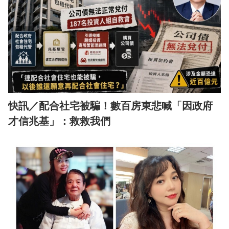
快訊／配合社宅被騙！數百房東悲喊「因政府
才信兆基」：救救我們