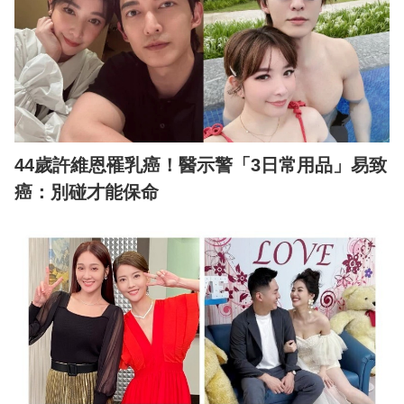
44歲許維恩罹乳癌！醫示警「3日常用品」易致
癌：別碰才能保命