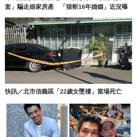
套」騙走娘家房產 「狠斬16年婚姻」近況曝
快訊／北市信義區「22歲女墜樓」當場死亡