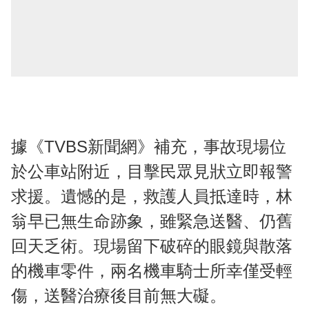
據《TVBS新聞網》補充，事故現場位
於公車站附近，目擊民眾見狀立即報警
求援。遺憾的是，救護人員抵達時，林
翁早已無生命跡象，雖緊急送醫、仍舊
回天乏術。現場留下破碎的眼鏡與散落
的機車零件，兩名機車騎士所幸僅受輕
傷，送醫治療後目前無大礙。