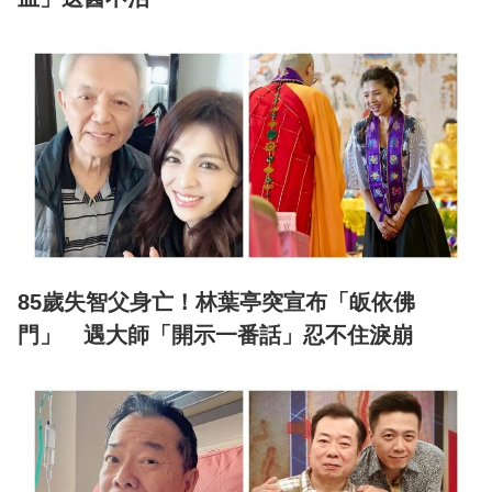
85歲失智父身亡！林葉亭突宣布「皈依佛
門」 遇大師「開示一番話」忍不住淚崩