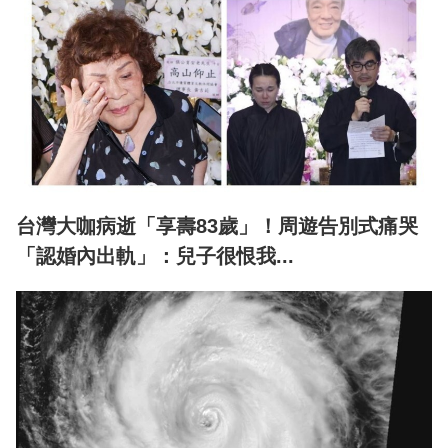
台灣大咖病逝「享壽83歲」！周遊告別式痛哭
「認婚內出軌」：兒子很恨我...