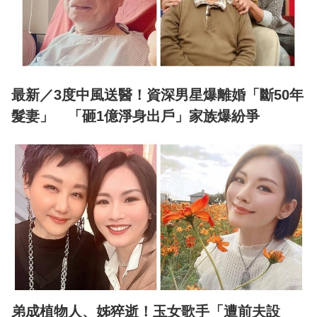
最新／3度中風送醫！資深男星爆離婚「斷50年
髮妻」 「砸1億淨身出戶」家族爆紛爭
弟成植物人、姊猝逝！玉女歌手「遭前夫設