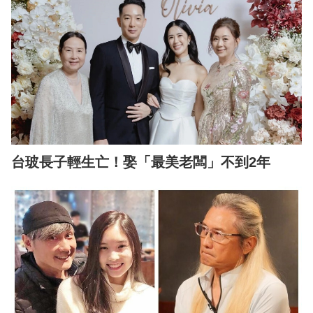
台玻長子輕生亡！娶「最美老闆」不到2年