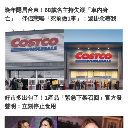
晚年隱居台東！68歲名主持失蹤「車內身
亡」 伴侶悲曝「死前做1事」：還掛念著我
好市多出包了！1產品「緊急下架召回」官方發
聲明：立刻停止食用