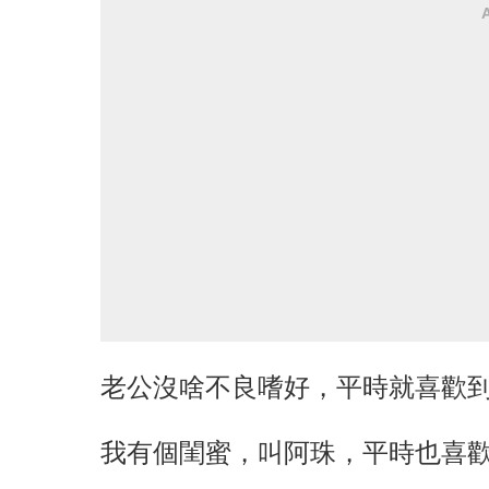
老公沒啥不良嗜好，平時就喜歡
我有個閨蜜，叫阿珠，平時也喜