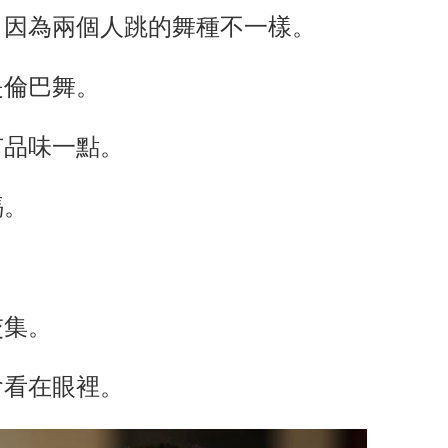
，因為兩個人跳的舞種不一樣。
是倫巴舞。
有品味一點。
媽。
交集。
會看在眼裡。