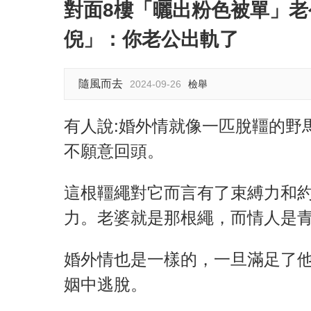
對面8樓「曬出粉色被單」
倪」：你老公出軌了
隨風而去
2024-09-26
檢舉
有人說:婚外情就像一匹脫韁的野
不願意回頭。
這根韁繩對它而言有了束縛力和
力。老婆就是那根繩，而情人是
婚外情也是一樣的，一旦滿足了
姻中逃脫。