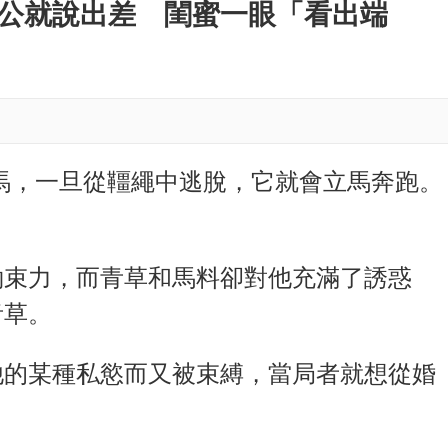
M
老公就說出差 閨蜜一眼「看出端
u
t
e
馬，一旦從韁繩中逃脫，它就會立馬奔跑。
約束力，而青草和馬料卻對他充滿了誘惑
青草。
他的某種私慾而又被束縛，當局者就想從婚