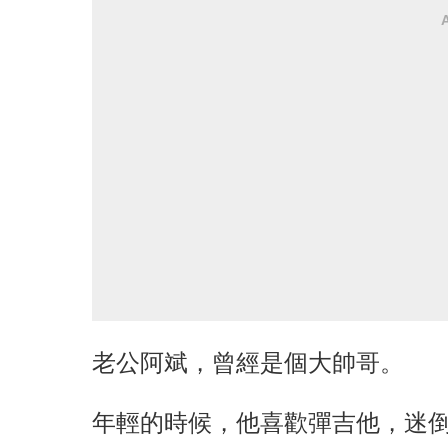
老公阿斌，曾經是個大帥哥。
年輕的時候，他喜歡彈吉他，迷