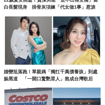
白長髮現身 掛骨灰項鍊「代女做1事」惹淚
婚變尪落跑！單親媽「獨扛千萬債養孩」到處
躲黑道 「一開口驚艷眾人」熬成台灣歌后