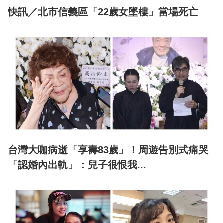
快訊／北市信義區「22歲女墜樓」當場死亡
台灣大咖病逝「享壽83歲」！周遊告別式痛哭
「認婚內出軌」：兒子很恨我...