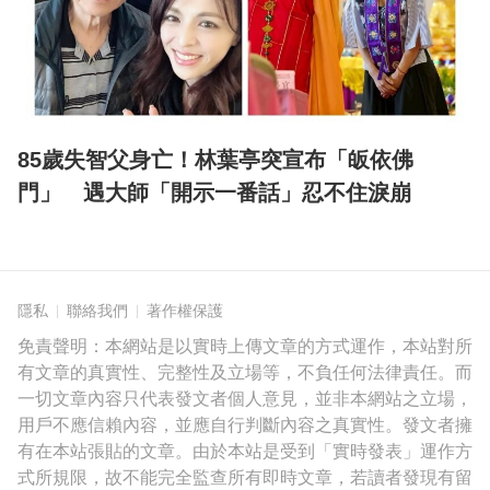
85歲失智父身亡！林葉亭突宣布「皈依佛
門」 遇大師「開示一番話」忍不住淚崩
隱私
聯絡我們
著作權保護
免責聲明：本網站是以實時上傳文章的方式運作，本站對所
有文章的真實性、完整性及立場等，不負任何法律責任。而
一切文章內容只代表發文者個人意見，並非本網站之立場，
用戶不應信賴內容，並應自行判斷內容之真實性。發文者擁
有在本站張貼的文章。由於本站是受到「實時發表」運作方
式所規限，故不能完全監查所有即時文章，若讀者發現有留