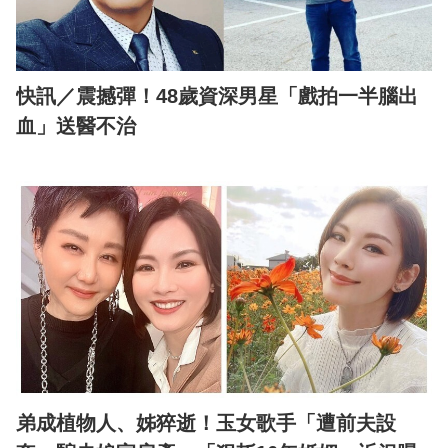
快訊／震撼彈！48歲資深男星「戲拍一半腦出
血」送醫不治
弟成植物人、姊猝逝！玉女歌手「遭前夫設