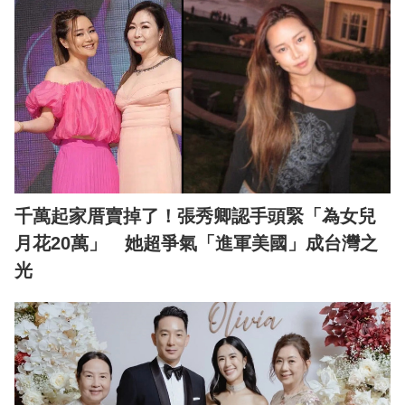
千萬起家厝賣掉了！張秀卿認手頭緊「為女兒
月花20萬」 她超爭氣「進軍美國」成台灣之
光