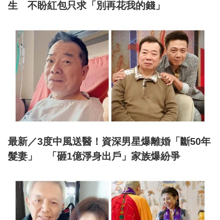
生 不盼紅包只求「別再花我的錢」
最新／3度中風送醫！資深男星爆離婚「斷50年
髮妻」 「砸1億淨身出戶」家族爆紛爭