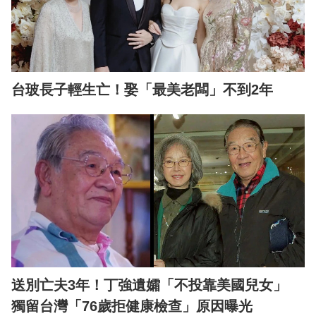
台玻長子輕生亡！娶「最美老闆」不到2年
送別亡夫3年！丁強遺孀「不投靠美國兒女」
獨留台灣「76歲拒健康檢查」原因曝光