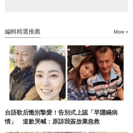
編輯精選推薦
More +
台語歌后慟別摯愛！告別式上認「早隱瞞病
情」 道歉哭喊：原諒我簽放棄急救