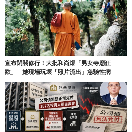
宣布閉關修行！大批和尚爆「男女寺廟狂
歡」 她現場玩壞「照片流出」急驗性病