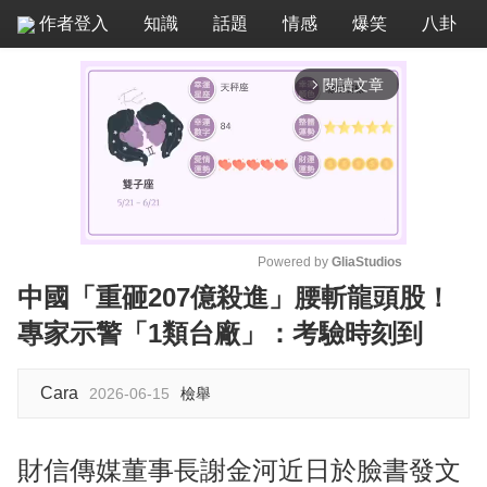
作者登入
知識
話題
情感
爆笑
八卦
閱讀文章
arrow_forward_ios
Powered by 
GliaStudios
中國「重砸207億殺進」腰斬龍頭股！
M
專家示警「1類台廠」：考驗時刻到
u
t
e
Cara
2026-06-15
檢舉
財信傳媒董事長謝金河近日於臉書發文