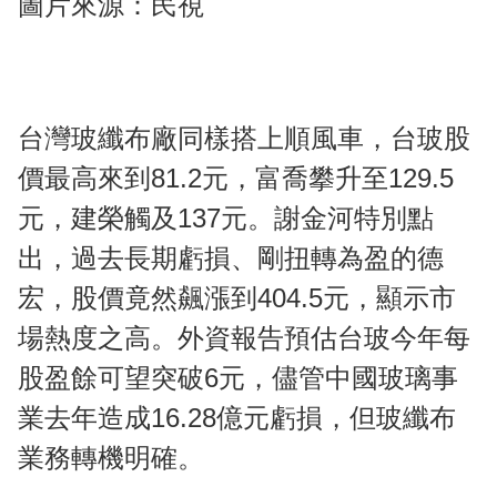
圖片來源：民視
台灣玻纖布廠同樣搭上順風車，台玻股
價最高來到81.2元，富喬攀升至129.5
元，建榮觸及137元。謝金河特別點
出，過去長期虧損、剛扭轉為盈的德
宏，股價竟然飆漲到404.5元，顯示市
場熱度之高。外資報告預估台玻今年每
股盈餘可望突破6元，儘管中國玻璃事
業去年造成16.28億元虧損，但玻纖布
業務轉機明確。