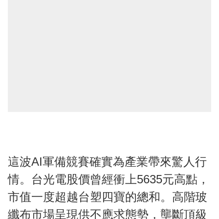
這波AI軍備競賽確實為產業帶來驚人行
情。台光電股價曾經衝上5635元高點，
市值一度超越台塑四寶的總和。高階玻
纖布市場呈現供不應求態勢，壟斷頂級