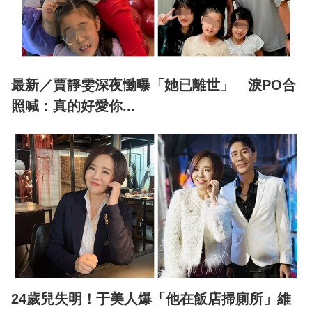
最新／賈靜雯深夜慟曝「她已離世」 淚PO合
照喊：真的好愛你...
24歲兒失明！于美人爆「他在飯店掃廁所」維