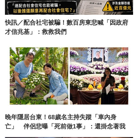
快訊／配合社宅被騙！數百房東悲喊「因政府
才信兆基」：救救我們
晚年隱居台東！68歲名主持失蹤「車內身
亡」 伴侶悲曝「死前做1事」：還掛念著我