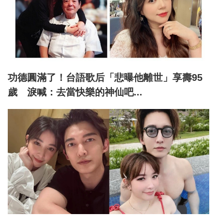
功德圓滿了！台語歌后「悲曝他離世」享壽95
歲 淚喊：去當快樂的神仙吧...