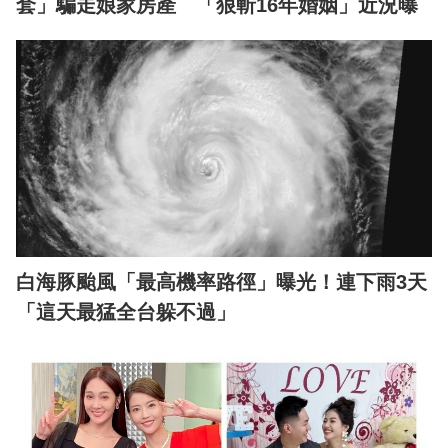
套」騙走娘家房產 「狠斬16年婚姻」近況曝
白海豚颱風「最高機率路徑」曝光！連下雨3天
「這天最猛全台躲不過」