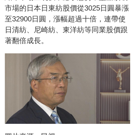
市場的日本日東紡股價從3025日圓暴漲
至32900日圓，漲幅超過十倍，連帶使
日清紡、尼崎紡、東洋紡等同業股價跟
著翻倍成長。