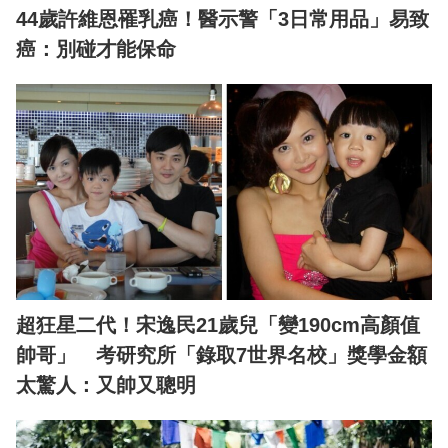
44歲許維恩罹乳癌！醫示警「3日常用品」易致
癌：別碰才能保命
超狂星二代！宋逸民21歲兒「變190cm高顏值
帥哥」 考研究所「錄取7世界名校」獎學金額
太驚人：又帥又聰明