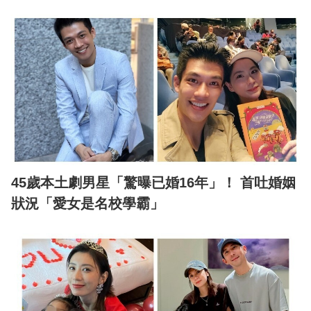
45歲本土劇男星「驚曝已婚16年」！ 首吐婚姻
狀況「愛女是名校學霸」