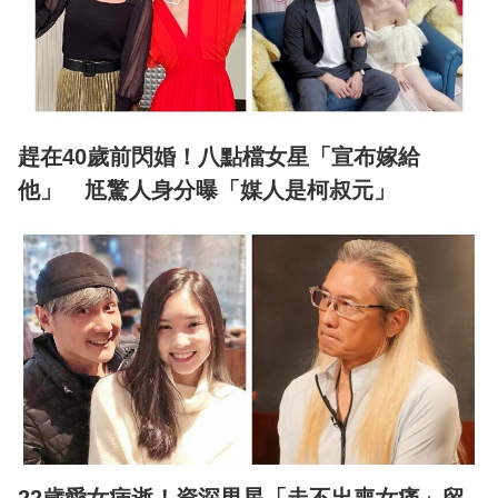
趕在40歲前閃婚！八點檔女星「宣布嫁給
他」 尪驚人身分曝「媒人是柯叔元」
22歲愛女病逝！資深男星「走不出喪女痛」留